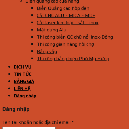
Biển quảng cáo cửa hàng
Biển Quảng cáo hộp đèn
Cắt CNC ALU – MICA – MDF
Cắt laser kim loại – sắt – inox
Mặt dựng Alu
Thi công biển QC chữ nổi inox-Đồng
Thi công gian hàng hội chợ
Bảng vẫy
Thi công bảng hiệu Phú Mỹ Hưng
DỊCH VỤ
TIN TỨC
BẢNG GIÁ
LIÊN HỆ
Đăng nhập
Đăng nhập
Tên tài khoản hoặc địa chỉ email
*