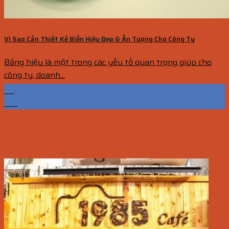
Vì Sao Cần Thiết Kế Biển Hiệu Đẹp & Ấn Tượng Cho Công Ty
Bảng hiệu là một trong các yếu tố quan trọng giúp cho
công ty, doanh...
07
Th1