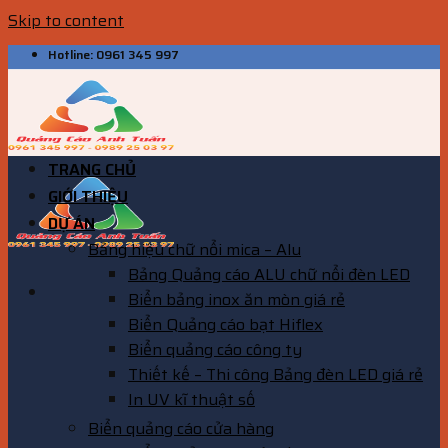
Skip to content
Hotline: 0961 345 997
TRANG CHỦ
GIỚI THIỆU
DỰ ÁN
Bảng hiệu chữ nổi mica – Alu
Bảng Quảng cáo ALU chữ nổi đèn LED
Biển bảng inox ăn mòn giá rẻ
Biển Quảng cáo bạt Hiflex
Biển quảng cáo công ty
Thiết kế – Thi công Bảng đèn LED giá rẻ
In UV kĩ thuật số
Biển quảng cáo cửa hàng