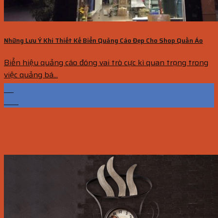
Những Lưu Ý Khi Thiết Kế Biển Quảng Cáo Đẹp Cho Shop Quần Áo
Biển hiệu quảng cáo đóng vai trò cực kì quan trọng trong
việc quảng bá...
07
Th5