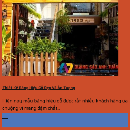
Thiết Kế Bảng Hiệu Gỗ Đẹp Và Ấn Tượng
Hiện nay mẫu bảng hiệu gỗ được rất nhiều khách hàng ưa
chuộng vì mang đậm chất...
26
Th11