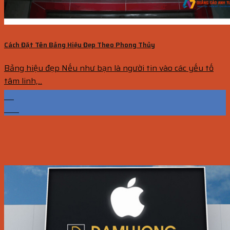
Cách Đặt Tên Bảng Hiệu Đẹp Theo Phong Thủy
Bảng hiệu đẹp Nếu như bạn là người tin vào các yếu tố
tâm linh,...
25
Th2