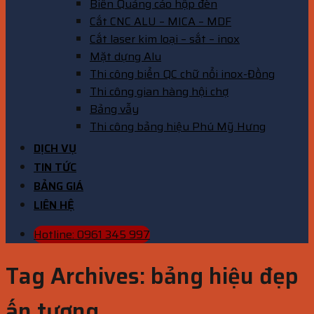
Biển Quảng cáo hộp đèn
Cắt CNC ALU – MICA – MDF
Cắt laser kim loại – sắt – inox
Mặt dựng Alu
Thi công biển QC chữ nổi inox-Đồng
Thi công gian hàng hội chợ
Bảng vẫy
Thi công bảng hiệu Phú Mỹ Hưng
DỊCH VỤ
TIN TỨC
BẢNG GIÁ
LIÊN HỆ
Hotline: 0961 345 997
Tag Archives:
bảng hiệu đẹp
ấn tượng