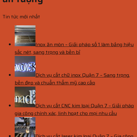
Tin tức mới nhất
Inox ăn mòn – Giải pháp số 1 làm bảng hiệu
sắc nét, sang trọng và bền bỉ
Dịch vụ cắt chữ inox Quận 7 – Sang trọng,
bền đẹp và chuẩn thẩm mỹ cao cấp
Dịch vụ cắt CNC kim loại Quận 7 – Giải pháp
gia công chính xác, linh hoạt cho mọi nhu cầu
Dịch vụ cắt laser kim loại Quận 7 – Gia công