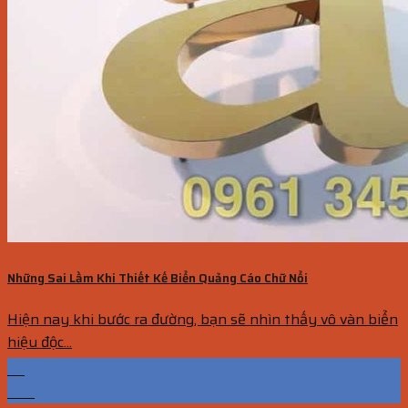
Những Sai Lầm Khi Thiết Kế Biển Quảng Cáo Chữ Nổi
Hiện nay khi bước ra đường, bạn sẽ nhìn thấy vô vàn biển
hiệu độc...
02
Th6