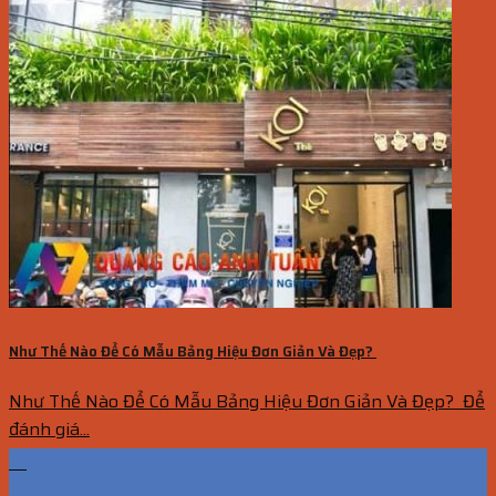
Như Thế Nào Để Có Mẫu Bảng Hiệu Đơn Giản Và Đẹp?
Như Thế Nào Để Có Mẫu Bảng Hiệu Đơn Giản Và Đẹp? Để
đánh giá...
19
Th8