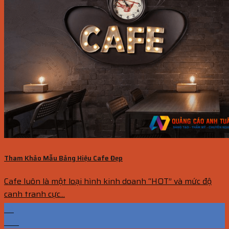
Tham Khảo Mẫu Bảng Hiệu Cafe Đẹp
Cafe luôn là một loại hình kinh doanh “HOT” và mức độ
canh tranh cực...
29
Th2