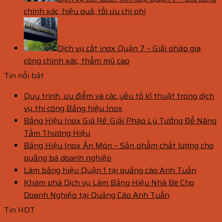
chính xác, hiệu quả, tối ưu chi phí
Dịch vụ cắt inox Quận 7 – Giải pháp gia
công chính xác, thẩm mỹ cao
Tin nổi bật
Quy trình, ưu điểm và các yếu tố kĩ thuật trong dịch
vụ thi công Bảng hiệu Inox
Bảng Hiệu Inox Giá Rẻ: Giải Pháp Lý Tưởng Để Nâng
Tầm Thương Hiệu
Bảng Hiệu Inox Ăn Mòn – Sản phẩm chất lượng cho
quảng bá doanh nghiệp
Làm bảng hiệu Quận 1 tại quảng cáo Anh Tuấn
Khám phá Dịch vụ Làm Bảng Hiệu Nhà Bè Cho
Doanh Nghiệp tại Quảng Cáo Anh Tuấn
Tin HOT