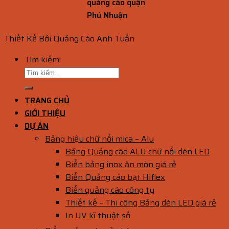
quảng cáo quận
Phú Nhuận
Thiết Kế Bởi Quảng Cáo Anh Tuấn
Tìm kiếm:
TRANG CHỦ
GIỚI THIỆU
DỰ ÁN
Bảng hiệu chữ nổi mica – Alu
Bảng Quảng cáo ALU chữ nổi đèn LED
Biển bảng inox ăn mòn giá rẻ
Biển Quảng cáo bạt Hiflex
Biển quảng cáo công ty
Thiết kế – Thi công Bảng đèn LED giá rẻ
In UV kĩ thuật số