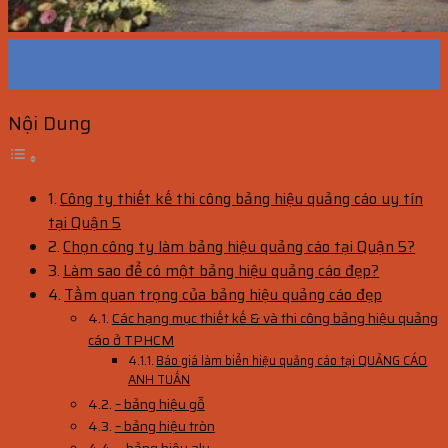
15
Th11
Nội Dung
Công ty thiết kế thi công bảng hiệu quảng cáo uy tín
tại Quận 5
Chọn công ty làm bảng hiệu quảng cáo tại Quận 5?
Làm sao để có một bảng hiệu quảng cáo đẹp?
Tầm quan trọng của bảng hiệu quảng cáo đẹp
Các hạng mục thiết kế & và thi công bảng hiệu quảng
cáo ở TPHCM
Báo giá làm biển hiệu quảng cáo tại QUẢNG CÁO
ANH TUẤN
– bảng hiệu gỗ
– bảng hiệu tròn