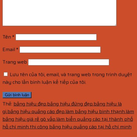
Tên
*
Email
*
Trang web
Lưu tên của tôi, email, và trang web trong trình duyệt
này cho lần bình luận kế tiếp của tôi.
Thẻ:
bảng hiệu đẹp
,
bảng hiệu đứng đẹp
,
bảng hiệu là
gì
,
bảng hiệu quảng cáo đẹp
,
làm bảng hiệu bình thạnh
,
làm
bảng hiệu giá rẻ gò vấp
,
làm biển quảng cáo tại thành phố
hồ chí minh
,
thi công bảng hiệu quảng cáo tại hồ chí minh