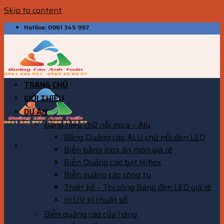
Skip to content
Hotline: 0961 345 997
TRANG CHỦ
GIỚI THIỆU
DỰ ÁN
Bảng hiệu chữ nổi mica – Alu
Bảng Quảng cáo ALU chữ nổi đèn LED
Biển bảng inox ăn mòn giá rẻ
Biển Quảng cáo bạt Hiflex
Biển quảng cáo công ty
Thiết kế – Thi công Bảng đèn LED giá rẻ
In UV kĩ thuật số
Biển quảng cáo cửa hàng