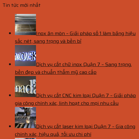
Tin tức mới nhất
Inox ăn mòn – Giải pháp số 1 làm bảng hiệu
sắc nét, sang trọng và bền bỉ
Dịch vụ cắt chữ inox Quận 7 – Sang trọng,
bền đẹp và chuẩn thẩm mỹ cao cấp
Dịch vụ cắt CNC kim loại Quận 7 – Giải pháp
gia công chính xác, linh hoạt cho mọi nhu cầu
Dịch vụ cắt laser kim loại Quận 7 – Gia công
chính xác, hiệu quả, tối ưu chi phí