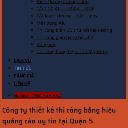
Biển Quảng cáo hộp đèn
Cắt CNC ALU – MICA – MDF
Cắt laser kim loại – sắt – inox
Mặt dựng Alu
Thi công biển QC chữ nổi inox-Đồng
Thi công gian hàng hội chợ
Bảng vẫy
Thi công bảng hiệu Phú Mỹ Hưng
DỊCH VỤ
TIN TỨC
BẢNG GIÁ
LIÊN HỆ
Hotline: 0961 345 997
Công ty thiết kế thi công bảng hiệu
quảng cáo uy tín tại Quận 5