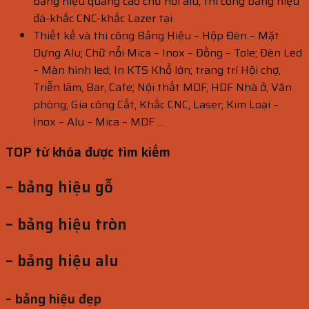
bảng hiệu quảng cáo chữ nổi alu, thì công bảng hiệu
đá-khắc CNC-khắc Lazer tại
Thiết kế và thi công Bảng Hiệu – Hộp Đèn – Mặt
Dựng Alu; Chữ nổi Mica – Inox – Đồng – Tole; Đèn Led
– Màn hình led; In KTS Khổ lớn; trang trí Hội chợ,
Triễn lãm, Bar, Cafe; Nội thất MDF, HDF Nhà ở, Văn
phòng; Gia công Cắt, Khắc CNC, Laser; Kim Loại –
Inox – Alu – Mica – MDF …
TOP từ khóa được tìm kiếm
– bảng hiệu gỗ
– bảng hiệu tròn
– bảng hiệu alu
– bảng hiệu đẹp