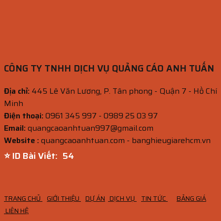
CÔNG TY TNHH DỊCH VỤ QUẢNG CÁO ANH TUẤN
Địa chỉ:
445 Lê Văn Lương, P. Tân phong - Quận 7 - Hồ Chí
Minh
Điện thoại:
0961 345 997 - 0989 25 03 97
Email:
quangcaoanhtuan997@gmail.com
Website :
quangcaoanhtuan.com - banghieugiarehcm.vn
⭐ ID Bài Viết:
53
TRANG CHỦ
GIỚI THIỆU
DỰ ÁN
DỊCH VỤ
TIN TỨC
BẢNG GIÁ
LIÊN HỆ