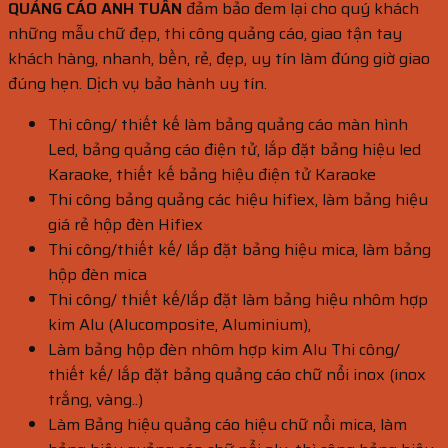
QUẢNG CÁO ANH TUẤN
đảm bảo đem lại cho quý khách
những mẫu chữ đẹp, thi công quảng cáo, giao tận tay
khách hàng, nhanh, bền, rẻ, đẹp, uy tín làm đúng giờ giao
đúng hẹn. Dịch vụ bảo hành uy tín.
Thi công/ thiết kế làm bảng quảng cáo màn hình
Led, bảng quảng cáo điện tử, lắp đặt bảng hiệu led
Karaoke, thiết kế bảng hiệu điện tử Karaoke
Thi công bảng quảng các hiệu hifìex, làm bảng hiệu
giá rẻ hộp đèn Hifìex
Thi công/thiết kế/ lắp đặt bảng hiệu mica, làm bảng
hộp đèn mica
Thi công/ thiết kế/lắp đặt làm bảng hiệu nhôm hợp
kim Alu (Alucomposite, Aluminium),
Làm bảng hộp đèn nhôm hợp kim Alu Thi công/
thiết kế/ lắp đặt bảng quảng cáo chữ nổi inox (inox
trắng, vàng..)
Làm Bảng hiệu quảng cáo hiệu chữ nổi mica, làm