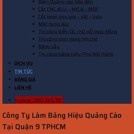
Biển Quảng cáo hộp đèn
Cắt CNC ALU – MICA – MDF
Cắt laser kim loại – sắt – inox
Mặt dựng Alu
Thi công biển QC chữ nổi inox-Đồng
Thi công gian hàng hội chợ
Bảng vẫy
Thi công bảng hiệu Phú Mỹ Hưng
DỊCH VỤ
TIN TỨC
BẢNG GIÁ
LIÊN HỆ
Hotline: 0961 345 997
Công Ty Làm Bảng Hiệu Quảng Cáo
Tại Quận 9 TPHCM