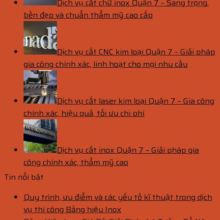
Dịch vụ cắt chữ inox Quận 7 – Sang trọng,
bền đẹp và chuẩn thẩm mỹ cao cấp
Dịch vụ cắt CNC kim loại Quận 7 – Giải pháp
gia công chính xác, linh hoạt cho mọi nhu cầu
Dịch vụ cắt laser kim loại Quận 7 – Gia công
chính xác, hiệu quả, tối ưu chi phí
Dịch vụ cắt inox Quận 7 – Giải pháp gia
công chính xác, thẩm mỹ cao
Tin nổi bật
Quy trình, ưu điểm và các yếu tố kĩ thuật trong dịch
vụ thi công Bảng hiệu Inox