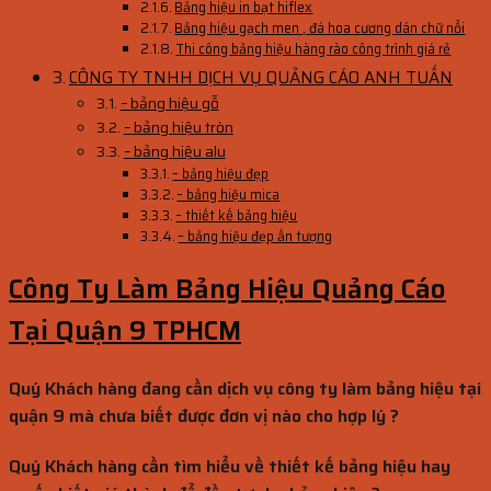
Bảng hiệu in bạt hiflex
Bảng hiệu gạch men , đá hoa cương dán chữ nổi
Thi công bảng hiệu hàng rào công trình giá rẻ
CÔNG TY TNHH DỊCH VỤ QUẢNG CÁO ANH TUẤN
– bảng hiệu gỗ
– bảng hiệu tròn
– bảng hiệu alu
– bảng hiệu đẹp
– bảng hiệu mica
– thiết kế bảng hiệu
– bảng hiệu đẹp ấn tượng
Công Ty Làm Bảng Hiệu Quảng Cáo
Tại Quận 9 TPHCM
Quý Khách hàng đang cần dịch vụ công ty làm bảng hiệu tại
quận 9 mà chưa biết được đơn vị nào cho hợp lý ?
Quý Khách hàng cần tìm hiểu về thiết kế bảng hiệu hay