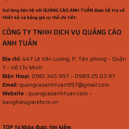
Vui lòng liên hệ với QUẢNG CÁO ANH TUẤN được hỗ trợ về
thiết kế và bảng giá cụ thể chi tiết:
CÔNG TY TNHH DỊCH VỤ QUẢNG CÁO
ANH TUẤN
Địa chỉ:
447 Lê Văn Lương, P. Tân phong – Quận
7 – Hồ Chí Minh
Điện thoại:
0961 345 997 – 0989 25 03 97
Email:
quangcaoanhtuan997@gmail.com
Website :
quangcaoanhtuan.com –
banghieugiarehcm.vn
TOP từ khóa được tìm kiếm