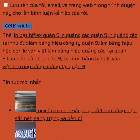
Lưu tên của tôi, email, và trang web trong trình duyệt
này cho lần bình luận kế tiếp của tôi.
Thẻ:
in bạt hiflex quận 9
,
in quảng cáo quận 9
,
in quảng cáo
tại thủ đức
,
làm bảng hiệu công ty quận 9
,
làm bảng hiệu
hộp đèn lê văn việt
,
làm bảng hiệu quảng cáo tại quận
9
,
làm biển số nhà quận 9
,
thi công bảng hiệu lê văn
việt
,
thi công bảng quảng tại quận 9
Tin tức mới nhất
Inox ăn mòn – Giải pháp số 1 làm bảng hiệu
sắc nét, sang trọng và bền bỉ