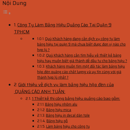
Nội Dung
Công Ty Làm Bảng Hiệu Quảng Cáo Tại Quận 9
TPHCM
Quý Khách hàng đang cần dịch vụ công ty làm
bảng hiệu tại quận 9 mà chưa biết được đơn vị nào cho
hợp lý ?
Quý Khách hàng cần tìm hiểu về thiết kế bảng
hiệu hay muốn biết giá thành để đầu tư cho bảng hiệu ?
Khách hàng muốn tìm một đối tác làm bảng hiệu
hộp đèn quảng cáo chất lượng và uy tín cùng với giá
thành hợp lý nhất ?
Giới thiệu về dịch vụ làm bảng hiệu hộp đèn của
QUẢNG CÁO ANH TUẤN:
1 Thiết kế thi công bảng hiệu quảng cáo bao gồm:
Bảng hiệu nhôm alu
Bảng hiệu mica
Bảng hiệu in decal dán tole
Bảng hiệu gỗ
Làm bảng hiệu cho công ty