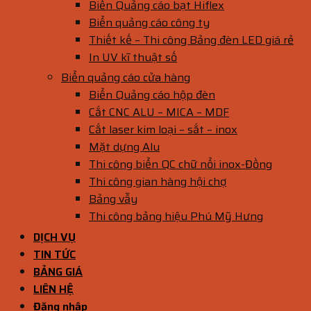
Biển Quảng cáo bạt Hiflex
Biển quảng cáo công ty
Thiết kế – Thi công Bảng đèn LED giá rẻ
In UV kĩ thuật số
Biển quảng cáo cửa hàng
Biển Quảng cáo hộp đèn
Cắt CNC ALU – MICA – MDF
Cắt laser kim loại – sắt – inox
Mặt dựng Alu
Thi công biển QC chữ nổi inox-Đồng
Thi công gian hàng hội chợ
Bảng vẫy
Thi công bảng hiệu Phú Mỹ Hưng
DỊCH VỤ
TIN TỨC
BẢNG GIÁ
LIÊN HỆ
Đăng nhập