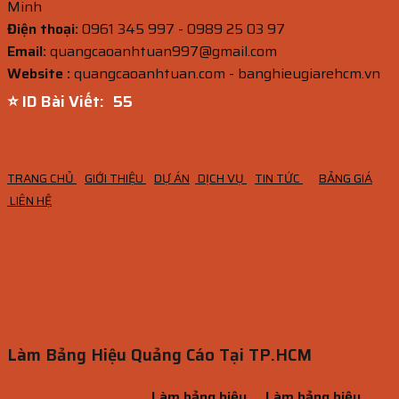
Minh
Điện thoại:
0961 345 997 - 0989 25 03 97
Email:
quangcaoanhtuan997@gmail.com
Website :
quangcaoanhtuan.com - banghieugiarehcm.vn
⭐ ID Bài Viết:
54
TRANG CHỦ
GIỚI THIỆU
DỰ ÁN
DỊCH VỤ
TIN TỨC
BẢNG GIÁ
LIÊN HỆ
Làm Bảng Hiệu Quảng Cáo Tại TP.HCM
Làm bảng hiệu
Làm bảng hiệu