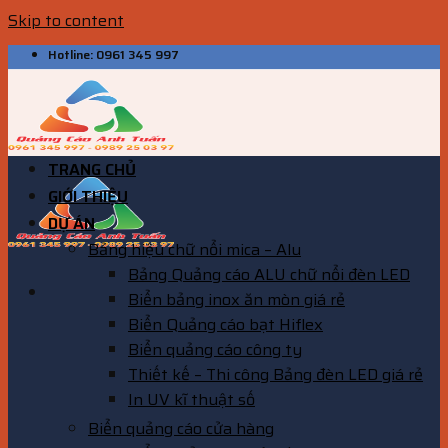
Skip to content
Hotline: 0961 345 997
TRANG CHỦ
GIỚI THIỆU
DỰ ÁN
Bảng hiệu chữ nổi mica – Alu
Bảng Quảng cáo ALU chữ nổi đèn LED
Biển bảng inox ăn mòn giá rẻ
Biển Quảng cáo bạt Hiflex
Biển quảng cáo công ty
Thiết kế – Thi công Bảng đèn LED giá rẻ
In UV kĩ thuật số
Biển quảng cáo cửa hàng