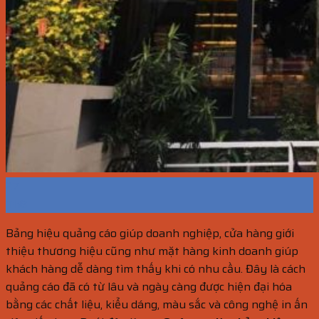
27
Th8
Bảng hiệu quảng cáo giúp doanh nghiệp, cửa hàng giới
thiệu thương hiệu cũng như mặt hàng kinh doanh giúp
khách hàng dễ dàng tìm thấy khi có nhu cầu. Đây là cách
quảng cáo đã có từ lâu và ngày càng được hiện đại hóa
bằng các chất liệu, kiểu dáng, màu sắc và công nghệ in ấn