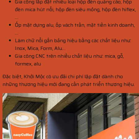
Gia công lắp đặt nhiều loại hộp đèn quảng cáo, hộp
đèn mica hút nổi, hộp đèn siêu mỏng, hộp đèn hiflex,
…
Ốp mặt dựng alu, ốp vách trần, mặt tiền kinh doanh,
…
Làm chữ nổi gắn bảng hiệu bằng các chất liệu như:
Inox, Mica, Form, Alu…
Gia công CNC trên nhiều chất liệu như: mica, gỗ,
formex, alu
Đặc biệt, Khởi Mộc có ưu đãi chi phí lặp đặt dành cho
những thương hiệu mới đang cần phát triển thương hiệu.