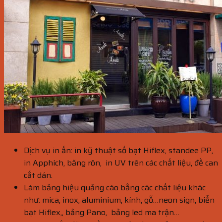
Dịch vụ in ấn: in kỹ thuật số bạt Hiflex, standee PP,
in Apphích, băng rôn, in UV trên các chất liệu, đề can
cắt dán.
Làm bảng hiệu quảng cáo bằng các chất liệu khác
như: mica, inox, aluminium, kính, gỗ…neon sign, biển
bạt Hiflex,, bảng Pano, bảng led ma trận…