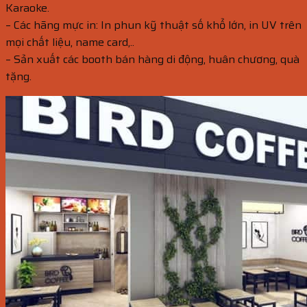
Karaoke.
– Các hãng mực in: In phun kỹ thuật số khổ lớn, in UV trên
mọi chất liệu, name card,..
– Sản xuất các booth bán hàng di động, huân chương, quà
tặng.