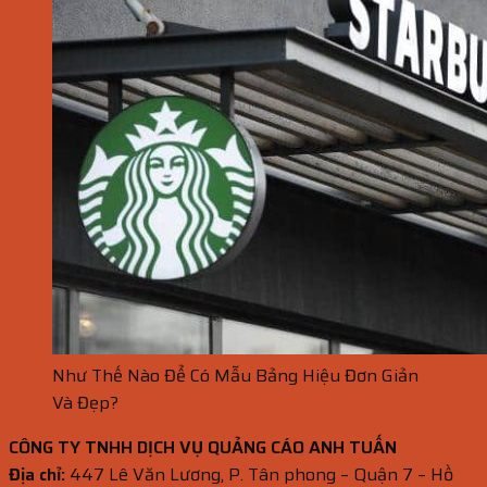
Như Thế Nào Để Có Mẫu Bảng Hiệu Đơn Giản
Và Đẹp?
CÔNG TY TNHH DỊCH VỤ QUẢNG CÁO ANH TUẤN
Địa chỉ:
447 Lê Văn Lương, P. Tân phong – Quận 7 – Hồ