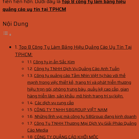
tiên tiến hơn. Dưới đây là
top 8 công ty làm bảng hiệu
quảng cáo uy tín tại TPHCM
Nội Dung
Top 8 Công Ty Làm Bảng Hiệu Quảng Cáo Uy Tín Tại
TPHCM:
Công ty in ấn Sắc Kim
Công ty TNHH Dịch Vụ Quảng Cáo Anh Tuấn
Công ty quảng cáo Tầm Nhìn Việt tự hào với thế
mạnh trong việc thiết kế, trang trí và phát triển thương
hiệu trọn gói, phòng trưng bày, quầy kệ cao cấp, gian
hàng triển lãm, sân khấu, mô hình trang trí sự kiện.
Các dịch vụ cung cấp
CÔNG TY TNHH SBGROUP VIỆT NAM
Những lĩnh vực mà công ty SBGroup đang kinh doanh
Công Ty TNHH Thương Mại Dịch Vụ Giải Pháp Quảng
Cáo Media
CÔNG TY QUẢNG CÁO KHỞI MỘC