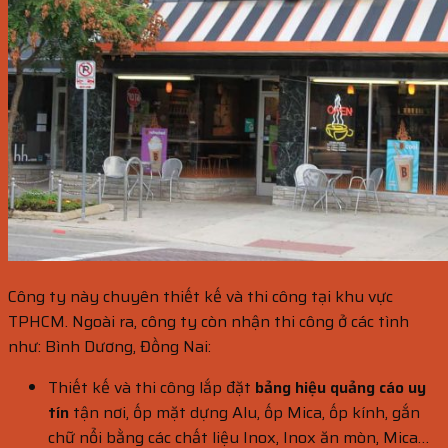
Công ty này chuyên thiết kế và thi công tại khu vực
TPHCM. Ngoài ra, công ty còn nhận thi công ở các tình
như: Bình Dương, Đồng Nai:
Thiết kế và thi công lắp đặt
bảng hiệu quảng cáo uy
tín
tận nơi, ốp mặt dựng Alu, ốp Mica, ốp kính, gắn
chữ nổi bằng các chất liệu Inox, Inox ăn mòn, Mica…