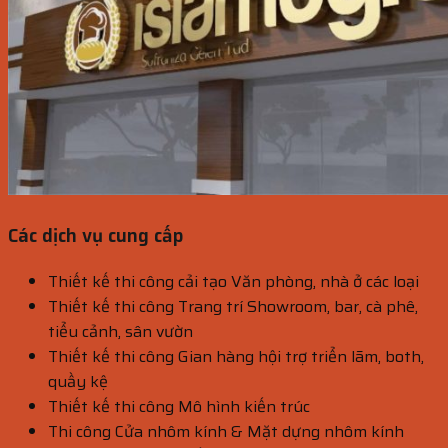
Các dịch vụ cung cấp
Thiết kế thi công cải tạo Văn phòng, nhà ở các loại
Thiết kế thi công Trang trí Showroom, bar, cà phê,
tiểu cảnh, sân vườn
Thiết kế thi công Gian hàng hội trợ triển lãm, both,
quầy kệ
Thiết kế thi công Mô hình kiến trúc
Thi công Cửa nhôm kính & Mặt dựng nhôm kính