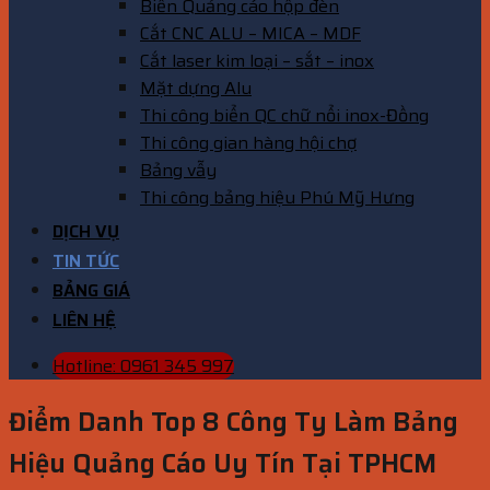
Biển Quảng cáo hộp đèn
Cắt CNC ALU – MICA – MDF
Cắt laser kim loại – sắt – inox
Mặt dựng Alu
Thi công biển QC chữ nổi inox-Đồng
Thi công gian hàng hội chợ
Bảng vẫy
Thi công bảng hiệu Phú Mỹ Hưng
DỊCH VỤ
TIN TỨC
BẢNG GIÁ
LIÊN HỆ
Hotline: 0961 345 997
Điểm Danh Top 8 Công Ty Làm Bảng
Hiệu Quảng Cáo Uy Tín Tại TPHCM