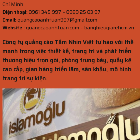
Chí Minh
Điện thoại:
0961 345 997 – 0989 25 03 97
Email:
quangcaoanhtuan997@gmail.com
Website :
quangcaoanhtuan.com – banghieugiarehcm.vn
Công ty quảng cáo Tầm Nhìn Việt tự hào với thế
mạnh trong việc thiết kế, trang trí và phát triển
thương hiệu trọn gói, phòng trưng bày, quầy kệ
cao cấp, gian hàng triển lãm, sân khấu, mô hình
trang trí sự kiện.