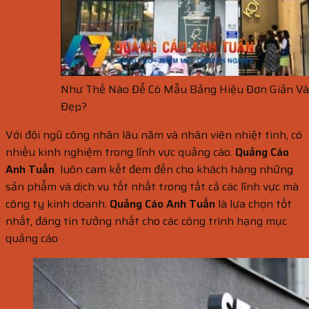
Như Thế Nào Để Có Mẫu Bảng Hiệu Đơn Giản Và
Đẹp?
Với đội ngũ công nhân lâu năm và nhân viên nhiệt tình, có
nhiều kinh nghiệm trong lĩnh vực quảng cáo.
Quảng Cáo
Anh Tuấn
luôn cam kết đem đến cho khách hàng những
sản phẩm và dịch vụ tốt nhất trong tất cả các lĩnh vực mà
công ty kinh doanh.
Quảng Cáo Anh Tuấn
là lựa chọn tốt
nhất, đáng tin tưởng nhất cho các công trình hạng mục
quảng cáo