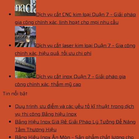
Dịch vụ cắt CNC kim loại Quận 7 – Giải pháp
gia công chính xác, linh hoạt cho mọi nhu cầu
Dịch vụ cắt laser kim loại Quận 7 – Gia công
chính xác, hiệu quả, tối ưu chi phí
Dịch vụ cắt inox Quận 7 – Giải pháp gia
công chính xác, thẩm mỹ cao
Tin nổi bật
Quy trình, ưu điểm và các yếu tố kĩ thuật trong dịch
vụ thi công Bảng hiệu Inox
Bảng Hiệu Inox Giá Rẻ: Giải Pháp Lý Tưởng Để Nâng
Tầm Thương Hiệu
Bảng Hiệu Inox Ăn Mòn – Sản phẩm chất lượng cho