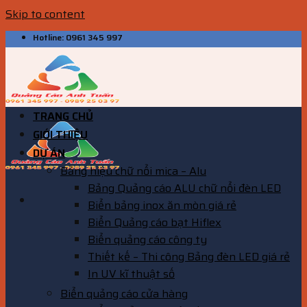
Skip to content
Hotline: 0961 345 997
TRANG CHỦ
GIỚI THIỆU
DỰ ÁN
Bảng hiệu chữ nổi mica – Alu
Bảng Quảng cáo ALU chữ nổi đèn LED
Biển bảng inox ăn mòn giá rẻ
Biển Quảng cáo bạt Hiflex
Biển quảng cáo công ty
Thiết kế – Thi công Bảng đèn LED giá rẻ
In UV kĩ thuật số
Biển quảng cáo cửa hàng