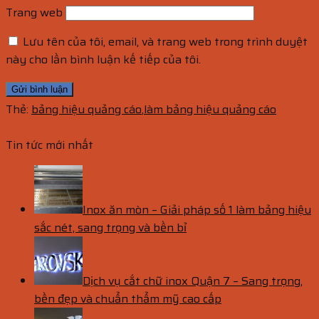
Trang web
Lưu tên của tôi, email, và trang web trong trình duyệt
này cho lần bình luận kế tiếp của tôi.
Thẻ:
bảng hiệu quảng cáo
,
làm bảng hiệu quảng cáo
Tin tức mới nhất
Inox ăn mòn – Giải pháp số 1 làm bảng hiệu
sắc nét, sang trọng và bền bỉ
Dịch vụ cắt chữ inox Quận 7 – Sang trọng,
bền đẹp và chuẩn thẩm mỹ cao cấp