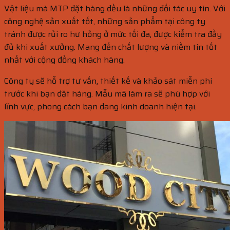
Vật liệu mà MTP đặt hàng đều là những đối tác uy tín. Với
công nghệ sản xuất tốt, những sản phẩm tại công ty
tránh được rủi ro hư hỏng ở mức tối đa, được kiểm tra đầy
đủ khi xuất xưởng. Mang đến chất lượng và niềm tin tốt
nhất với cộng đồng khách hàng.
Công ty sẽ hỗ trợ tư vấn, thiết kế và khảo sát miễn phí
trước khi bạn đặt hàng. Mẫu mã làm ra sẽ phù hợp với
lĩnh vực, phong cách bạn đang kinh doanh hiện tại.