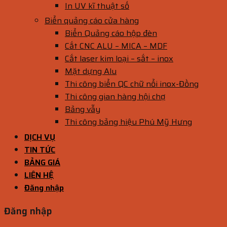
In UV kĩ thuật số
Biển quảng cáo cửa hàng
Biển Quảng cáo hộp đèn
Cắt CNC ALU – MICA – MDF
Cắt laser kim loại – sắt – inox
Mặt dựng Alu
Thi công biển QC chữ nổi inox-Đồng
Thi công gian hàng hội chợ
Bảng vẫy
Thi công bảng hiệu Phú Mỹ Hưng
DỊCH VỤ
TIN TỨC
BẢNG GIÁ
LIÊN HỆ
Đăng nhập
Đăng nhập