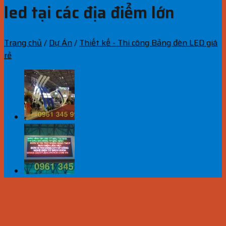
led tại các địa điểm lớn
Trang chủ
/
Dự Án
/
Thiết kế - Thi công Bảng đèn LED giá
rẻ