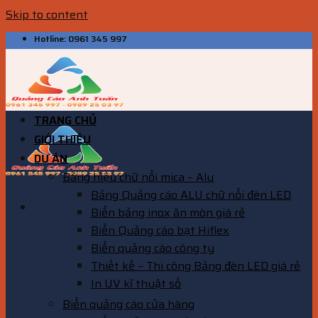
Skip to content
Hotline: 0961 345 997
TRANG CHỦ
GIỚI THIỆU
DỰ ÁN
Bảng hiệu chữ nổi mica – Alu
Bảng Quảng cáo ALU chữ nổi đèn LED
Biển bảng inox ăn mòn giá rẻ
Biển Quảng cáo bạt Hiflex
Biển quảng cáo công ty
Thiết kế – Thi công Bảng đèn LED giá rẻ
In UV kĩ thuật số
Biển quảng cáo cửa hàng