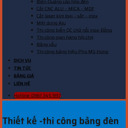
Biển Quảng cáo hộp đèn
Cắt CNC ALU – MICA – MDF
Cắt laser kim loại – sắt – inox
Mặt dựng Alu
Thi công biển QC chữ nổi inox-Đồng
Thi công gian hàng hội chợ
Bảng vẫy
Thi công bảng hiệu Phú Mỹ Hưng
DỊCH VỤ
TIN TỨC
BẢNG GIÁ
LIÊN HỆ
Hotline: 0961 345 997
Thiết kế -thi công bảng đèn