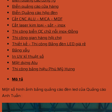
Biển quảng cáo công ty
Biển quảng cáo cửa hàng
Biển Quảng cáo hộp đèn
Cắt CNC ALU – MICA – MDF
Cắt laser kim loại – sắt – inox
Thi công biển QC chữ nổi inox-Đồng
Thi công gian hàng hội chợ
Thiết kế – Thi công Bảng đèn LED giá rẻ
Bảng vẫy
In UV kĩ thuật số
Mặt dựng Alu
Thi công bảng hiệu Phú Mỹ Hưng
Mô tả
Một số hình ảnh bảng quảng cáo đèn led của Quảng cáo
Anh Tuấn :