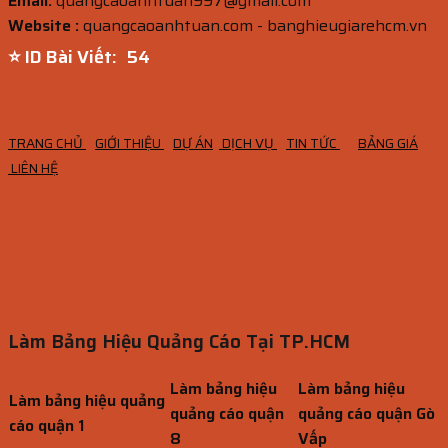
Email:
quangcaoanhtuan997@gmail.com
Website :
quangcaoanhtuan.com - banghieugiarehcm.vn
⭐ ID Bài Viết:
53
TRANG CHỦ
GIỚI THIỆU
DỰ ÁN
DỊCH VỤ
TIN TỨC
BẢNG GIÁ
LIÊN HỆ
Làm Bảng Hiệu Quảng Cáo Tại TP.HCM
Làm bảng hiệu
Làm bảng hiệu
Làm bảng hiệu quảng
quảng cáo quận
quảng cáo quận Gò
cáo quận 1
8
Vấp