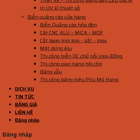
Thiết kế – Thi công Bảng đèn LED giá rẻ
In UV kĩ thuật số
Biển quảng cáo cửa hàng
Biển Quảng cáo hộp đèn
Cắt CNC ALU – MICA – MDF
Cắt laser kim loại – sắt – inox
Mặt dựng Alu
Thi công biển QC chữ nổi inox-Đồng
Thi công gian hàng hội chợ
Bảng vẫy
Thi công bảng hiệu Phú Mỹ Hưng
DỊCH VỤ
TIN TỨC
BẢNG GIÁ
LIÊN HỆ
Đăng nhập
Đăng nhập