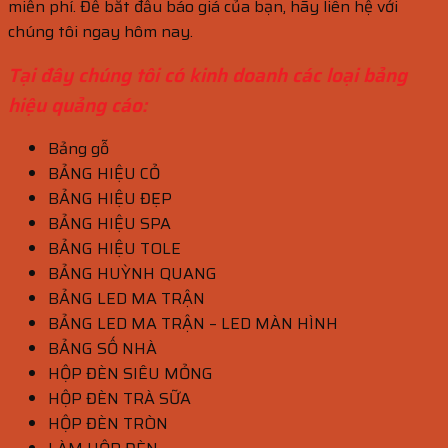
miễn phí. Để bắt đầu báo giá của bạn, hãy liên hệ với
chúng tôi ngay hôm nay.
Tại đây chúng tôi có kinh doanh các loại bảng
hiệu quảng cáo:
Bảng gỗ
BẢNG HIỆU CỎ
BẢNG HIỆU ĐẸP
BẢNG HIỆU SPA
BẢNG HIỆU TOLE
BẢNG HUỲNH QUANG
BẢNG LED MA TRẬN
BẢNG LED MA TRẬN – LED MÀN HÌNH
BẢNG SỐ NHÀ
HỘP ĐÈN SIÊU MỎNG
HỘP ĐÈN TRÀ SỮA
HỘP ĐÈN TRÒN