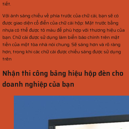
tiết.
Với ánh sáng chiếu về phía trước của chữ cái, bạn sẽ có
được giao diện cổ điển của chữ cái hộp: Mặt trước bằng
nhựa có thể được tô màu để phù hợp với thương hiệu của
bạn. Chữ cái được sử dụng làm biển báo chính trên mặt
tiền của một tòa nhà nói chung. Sẽ sáng hơn và rõ ràng
hơn, trong khi các chữ cái được chiếu sáng được sử dụng
trên
Nhận thi công bảng hiệu hộp đèn cho
doanh nghiệp của bạn