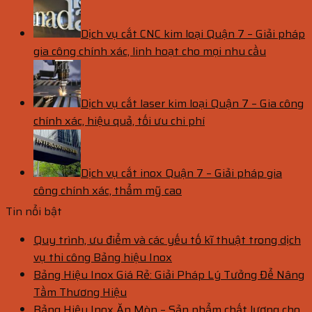
Dịch vụ cắt CNC kim loại Quận 7 – Giải pháp
gia công chính xác, linh hoạt cho mọi nhu cầu
Dịch vụ cắt laser kim loại Quận 7 – Gia công
chính xác, hiệu quả, tối ưu chi phí
Dịch vụ cắt inox Quận 7 – Giải pháp gia
công chính xác, thẩm mỹ cao
Tin nổi bật
Quy trình, ưu điểm và các yếu tố kĩ thuật trong dịch
vụ thi công Bảng hiệu Inox
Bảng Hiệu Inox Giá Rẻ: Giải Pháp Lý Tưởng Để Nâng
Tầm Thương Hiệu
Bảng Hiệu Inox Ăn Mòn – Sản phẩm chất lượng cho