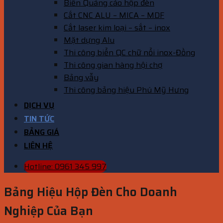
Biển Quảng cáo hộp đèn
Cắt CNC ALU – MICA – MDF
Cắt laser kim loại – sắt – inox
Mặt dựng Alu
Thi công biển QC chữ nổi inox-Đồng
Thi công gian hàng hội chợ
Bảng vẫy
Thi công bảng hiệu Phú Mỹ Hưng
DỊCH VỤ
TIN TỨC
BẢNG GIÁ
LIÊN HỆ
Hotline: 0961 345 997
Bảng Hiệu Hộp Đèn Cho Doanh
Nghiệp Của Bạn