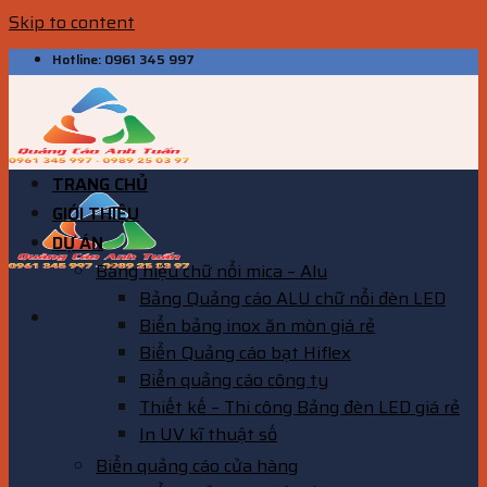
Skip to content
Hotline: 0961 345 997
TRANG CHỦ
GIỚI THIỆU
DỰ ÁN
Bảng hiệu chữ nổi mica – Alu
Bảng Quảng cáo ALU chữ nổi đèn LED
Biển bảng inox ăn mòn giá rẻ
Biển Quảng cáo bạt Hiflex
Biển quảng cáo công ty
Thiết kế – Thi công Bảng đèn LED giá rẻ
In UV kĩ thuật số
Biển quảng cáo cửa hàng