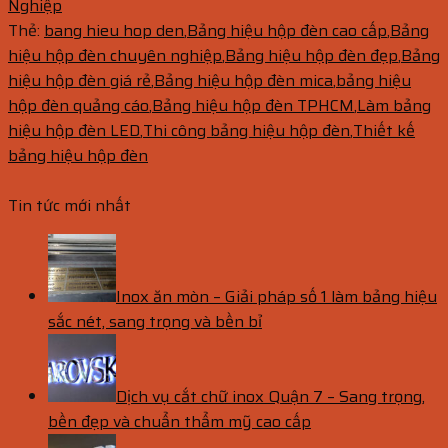
Nghiệp
Thẻ:
bang hieu hop den
,
Bảng hiệu hộp đèn cao cấp
,
Bảng
hiệu hộp đèn chuyên nghiệp
,
Bảng hiệu hộp đèn đẹp
,
Bảng
hiệu hộp đèn giá rẻ
,
Bảng hiệu hộp đèn mica
,
bảng hiệu
hộp đèn quảng cáo
,
Bảng hiệu hộp đèn TPHCM
,
Làm bảng
hiệu hộp đèn LED
,
Thi công bảng hiệu hộp đèn
,
Thiết kế
bảng hiệu hộp đèn
Tin tức mới nhất
Inox ăn mòn – Giải pháp số 1 làm bảng hiệu
sắc nét, sang trọng và bền bỉ
Dịch vụ cắt chữ inox Quận 7 – Sang trọng,
bền đẹp và chuẩn thẩm mỹ cao cấp