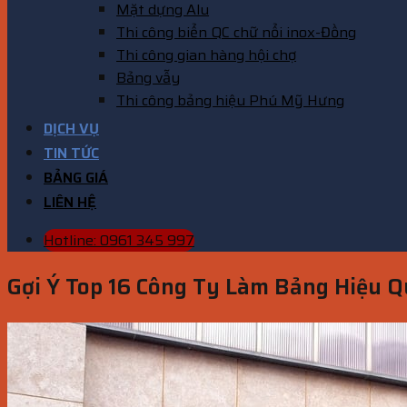
Mặt dựng Alu
Thi công biển QC chữ nổi inox-Đồng
Thi công gian hàng hội chợ
Bảng vẫy
Thi công bảng hiệu Phú Mỹ Hưng
DỊCH VỤ
TIN TỨC
BẢNG GIÁ
LIÊN HỆ
Hotline: 0961 345 997
Gợi Ý Top 16 Công Ty Làm Bảng Hiệu 