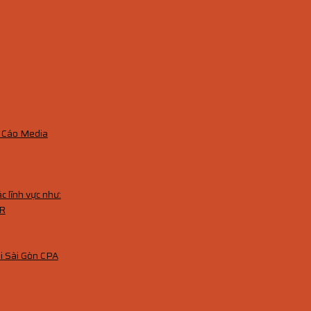
 Cáo Media
 lĩnh vực như:
R
ại Sài Gòn CPA