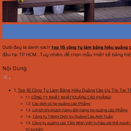
28
Th8
Dưới đay là danh sách
top 16 công ty làm bảng hiệu quảng 
đầu tại TP HCM . Tuy nhiên, để chọn mẫu thiết kế bảng 
Nội Dung
Top 16 Công Ty Làm Bảng Hiệu Quảng Cáo Uy Tín Tại 
CÔNG TY NHẤT NHẤT(QUẢNG CÁO PHẲNG)
Các dịch có tại quảng cáo Phẳng
Lợi ích khi khách hàng đặt hàng tại quảng cáo Phẳng
Công ty TNHH Dịch Vụ Quảng Cáo Anh Tuấn
Công ty quảng cáo Tầm Nhìn Việt tự hào với thế mạnh tro
trí sự kiện.