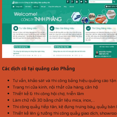
Các dịch có tại quảng cáo Phẳng
Tư vấn, khảo sát và thi công bảng hiệu quảng cáo tận
Trang trí cửa kính, nội thất cửa hàng, căn hộ
Thiết kế & thi công hội chợ, triễn lãm
Làm chữ nổi 3D bằng chất liệu mica, inox,…
Thi công quầy tiếp tân, kệ đựng trưng bày, quầy bán
Thiết kế lên ý tưởng thi công quầy giao dịch, showroo