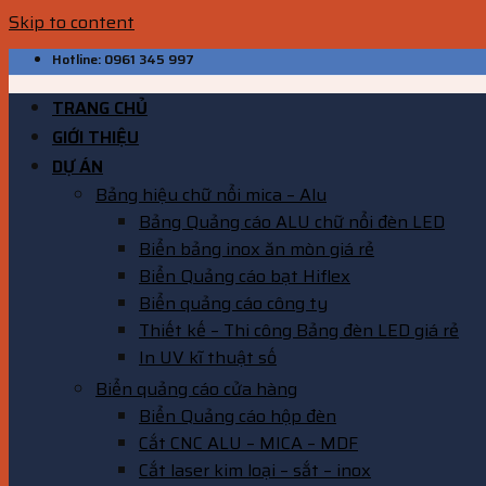
Skip to content
Hotline: 0961 345 997
TRANG CHỦ
GIỚI THIỆU
DỰ ÁN
Bảng hiệu chữ nổi mica – Alu
Bảng Quảng cáo ALU chữ nổi đèn LED
Biển bảng inox ăn mòn giá rẻ
Biển Quảng cáo bạt Hiflex
Biển quảng cáo công ty
Thiết kế – Thi công Bảng đèn LED giá rẻ
In UV kĩ thuật số
Biển quảng cáo cửa hàng
Biển Quảng cáo hộp đèn
Cắt CNC ALU – MICA – MDF
Cắt laser kim loại – sắt – inox