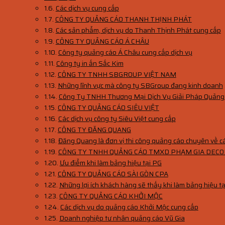
Các dịch vụ cung cấp
CÔNG TY QUẢNG CÁO THANH THỊNH PHÁT
Các sản phẩm, dịch vụ do Thanh Thịnh Phát cung cấp
CÔNG TY QUẢNG CÁO Á CHÂU
Công ty quảng cáo Á Châu cung cấp dịch vụ
Công ty in ấn Sắc Kim
CÔNG TY TNHH SBGROUP VIỆT NAM
Những lĩnh vực mà công ty SBGroup đang kinh doanh
Công Ty TNHH Thương Mại Dịch Vụ Giải Pháp Quảng
CÔNG TY QUẢNG CÁO SIÊU VIỆT
Các dịch vụ công ty Siêu Việt cung cấp
CÔNG TY ĐĂNG QUANG
Đăng Quang là đơn vị thi công quảng cáo chuyên về các
CÔNG TY TNHH QUẢNG CÁO TMXD PHẠM GIA DECO
Ưu điểm khi làm bảng hiệu tại PG
CÔNG TY QUẢNG CÁO SÀI GÒN CPA
Những lợi ích khách hàng sẽ thấy khi làm bảng hiệu t
CÔNG TY QUẢNG CÁO KHỞI MỘC
Các dịch vụ do quảng cáo Khởi Mộc cung cấp
Doanh nghiệp tư nhân quảng cáo Vũ Gia