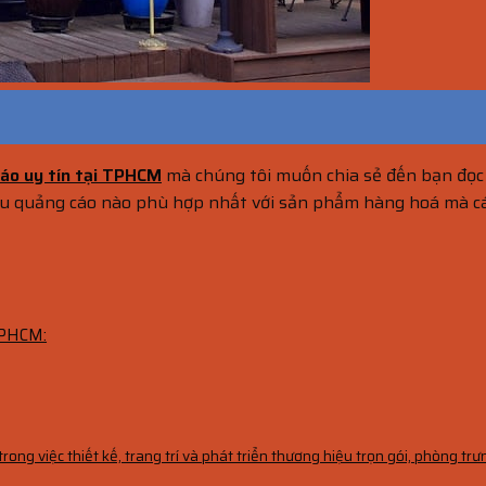
cáo uy tín tại TPHCM
mà chúng tôi muốn chia sẻ đến bạn đọc 
hiệu quảng cáo nào phù hợp nhất với sản phẩm hàng hoá mà
TPHCM:
ng việc thiết kế, trang trí và phát triển thương hiệu trọn gói, phòng trư