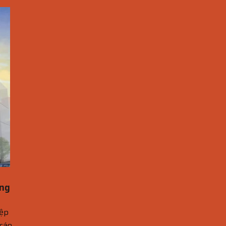
ẳng
ệp
 cáo