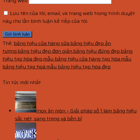
Trang web
Lưu tên của tôi, email, và trang web trong trình duyệt
này cho lần bình luận kế tiếp của tôi.
Thẻ:
bảng hiệu cửa hàng sữa
,
bảng hiệu đẹp ấn
tượng
,
bảng hiệu đẹp đơn giản
,
bảng hiệu đứng đẹp
,
bảng
hiệu tạp hóa đẹp
,
mẫu bảng hiệu cửa hàng tạp hóa
,
mẫu
bảng hiệu tạp hoá
,
mẫu bảng hiệu tạp hóa đẹp
Tin tức mới nhất
Inox ăn mòn – Giải pháp số 1 làm bảng hiệu
sắc nét, sang trọng và bền bỉ