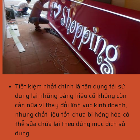
Tiết kiệm nhất chính là tận dụng tái sử
dụng lại những bảng hiệu cũ không còn
cần nữa vì thay đổi lĩnh vực kinh doanh,
nhưng chất liệu tốt, chưa bị hỏng hóc, có
thể sửa chữa lại theo đúng mục đích sử
dụng.