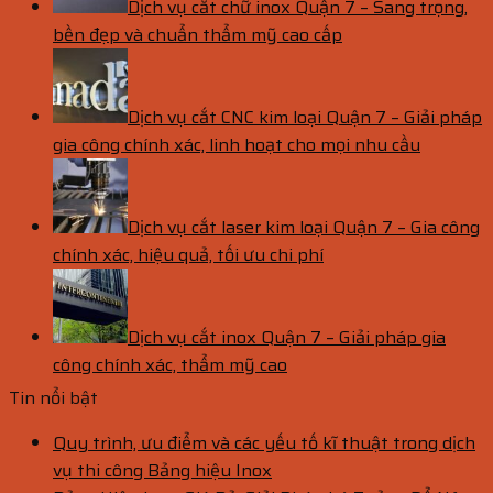
Dịch vụ cắt chữ inox Quận 7 – Sang trọng,
bền đẹp và chuẩn thẩm mỹ cao cấp
Dịch vụ cắt CNC kim loại Quận 7 – Giải pháp
gia công chính xác, linh hoạt cho mọi nhu cầu
Dịch vụ cắt laser kim loại Quận 7 – Gia công
chính xác, hiệu quả, tối ưu chi phí
Dịch vụ cắt inox Quận 7 – Giải pháp gia
công chính xác, thẩm mỹ cao
Tin nổi bật
Quy trình, ưu điểm và các yếu tố kĩ thuật trong dịch
vụ thi công Bảng hiệu Inox