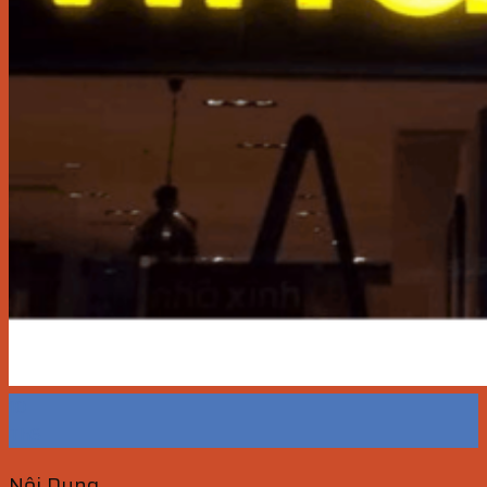
10
Th6
Nội Dung