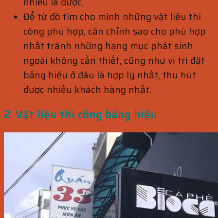
nhiêu là được.
Để từ đó tìm cho mình những vật liệu thi
công phù hợp, căn chỉnh sao cho phù hợp
nhất tránh những hạng mục phát sinh
ngoài không cần thiết, cũng như vị trí đặt
bảng hiệu ở đâu là hợp lý nhất, thu hút
được nhiều khách hàng nhất.
2. Vật liệu thi công bảng hiệu