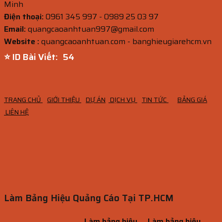
Minh
Điện thoại:
0961 345 997 - 0989 25 03 97
Email:
quangcaoanhtuan997@gmail.com
Website :
quangcaoanhtuan.com - banghieugiarehcm.vn
⭐ ID Bài Viết:
53
TRANG CHỦ
GIỚI THIỆU
DỰ ÁN
DỊCH VỤ
TIN TỨC
BẢNG GIÁ
LIÊN HỆ
Làm Bảng Hiệu Quảng Cáo Tại TP.HCM
Làm bảng hiệu
Làm bảng hiệu