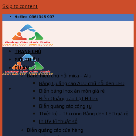
Skip to content
Hotline: 0961 345 997
TRANG CHỦ
GIỚI THIỆU
DỰ ÁN
Bảng hiệu chữ nổi mica – Alu
Bảng Quảng cáo ALU chữ nổi đèn LED
Biển bảng inox ăn mòn giá rẻ
Biển Quảng cáo bạt Hiflex
Biển quảng cáo công ty
Thiết kế – Thi công Bảng đèn LED giá rẻ
In UV kĩ thuật số
Biển quảng cáo cửa hàng