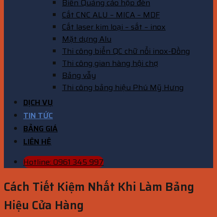
Biển Quảng cáo hộp đèn
Cắt CNC ALU – MICA – MDF
Cắt laser kim loại – sắt – inox
Mặt dựng Alu
Thi công biển QC chữ nổi inox-Đồng
Thi công gian hàng hội chợ
Bảng vẫy
Thi công bảng hiệu Phú Mỹ Hưng
DỊCH VỤ
TIN TỨC
BẢNG GIÁ
LIÊN HỆ
Hotline: 0961 345 997
Cách Tiết Kiệm Nhất Khi Làm Bảng
Hiệu Cửa Hàng