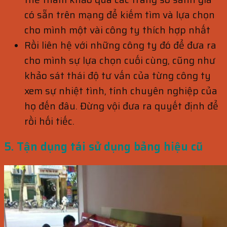
có sẵn trên mạng để kiếm tìm và lựa chọn
cho mình một vài công ty thích hợp nhất
Rồi liên hệ với những công ty đó để đưa ra
cho mình sự lựa chọn cuối cùng, cũng như
khảo sát thái độ tư vấn của từng công ty
xem sự nhiệt tình, tính chuyên nghiệp của
họ đến đâu. Đừng vội đưa ra quyết định để
rồi hối tiếc.
5. Tận dụng tái sử dụng bảng hiệu cũ