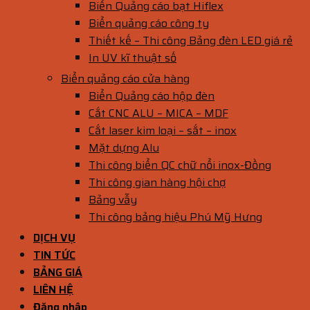
Biển Quảng cáo bạt Hiflex
Biển quảng cáo công ty
Thiết kế – Thi công Bảng đèn LED giá rẻ
In UV kĩ thuật số
Biển quảng cáo cửa hàng
Biển Quảng cáo hộp đèn
Cắt CNC ALU – MICA – MDF
Cắt laser kim loại – sắt – inox
Mặt dựng Alu
Thi công biển QC chữ nổi inox-Đồng
Thi công gian hàng hội chợ
Bảng vẫy
Thi công bảng hiệu Phú Mỹ Hưng
DỊCH VỤ
TIN TỨC
BẢNG GIÁ
LIÊN HỆ
Đăng nhập