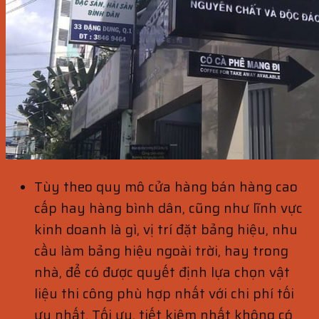
Tùy theo quy mô cửa hàng bán hàng cao
cấp hay hàng bình dân, cũng như lĩnh vực
kinh doanh là gì, vị trí đặt bảng hiệu, nhu
cầu làm bảng hiệu ngoài trời, hay trong
nhà, để có được quyết định lựa chọn vật
liệu thi công phù hợp nhất với chi phí tối
ưu nhất. Tối ưu, tiết kiệm nhất không có