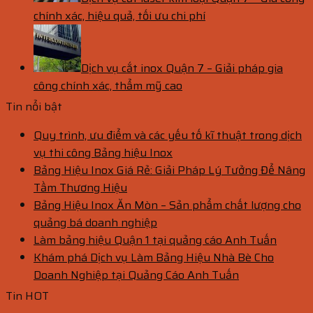
chính xác, hiệu quả, tối ưu chi phí
Dịch vụ cắt inox Quận 7 – Giải pháp gia
công chính xác, thẩm mỹ cao
Tin nổi bật
Quy trình, ưu điểm và các yếu tố kĩ thuật trong dịch
vụ thi công Bảng hiệu Inox
Bảng Hiệu Inox Giá Rẻ: Giải Pháp Lý Tưởng Để Nâng
Tầm Thương Hiệu
Bảng Hiệu Inox Ăn Mòn – Sản phẩm chất lượng cho
quảng bá doanh nghiệp
Làm bảng hiệu Quận 1 tại quảng cáo Anh Tuấn
Khám phá Dịch vụ Làm Bảng Hiệu Nhà Bè Cho
Doanh Nghiệp tại Quảng Cáo Anh Tuấn
Tin HOT