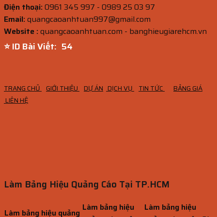
Điện thoại:
0961 345 997 - 0989 25 03 97
Email:
quangcaoanhtuan997@gmail.com
Website :
quangcaoanhtuan.com - banghieugiarehcm.vn
⭐ ID Bài Viết:
53
TRANG CHỦ
GIỚI THIỆU
DỰ ÁN
DỊCH VỤ
TIN TỨC
BẢNG GIÁ
LIÊN HỆ
Làm Bảng Hiệu Quảng Cáo Tại TP.HCM
Làm bảng hiệu
Làm bảng hiệu
Làm bảng hiệu quảng