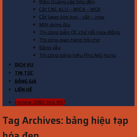
Biển Quảng cáo hộp đèn
Cắt CNC ALU – MICA – MDF
Cắt laser kim loại – sắt – inox
Mặt dựng Alu
Thi công biển QC chữ nổi inox-Đồng
Thi công gian hàng hội chợ
Bảng vẫy
Thi công bảng hiệu Phú Mỹ Hưng
DỊCH VỤ
TIN TỨC
BẢNG GIÁ
LIÊN HỆ
Hotline: 0961 345 997
Tag Archives:
bảng hiệu tạp
hóa đẹp