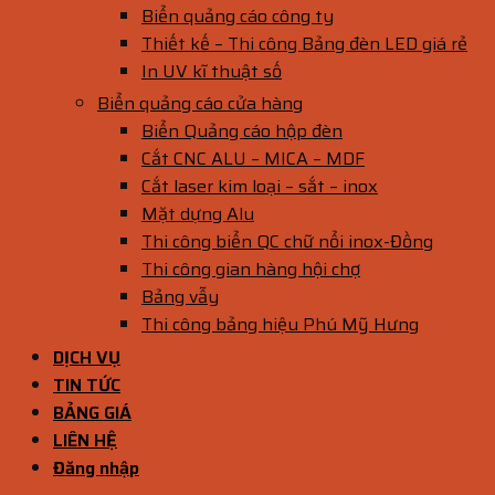
Biển quảng cáo công ty
Thiết kế – Thi công Bảng đèn LED giá rẻ
In UV kĩ thuật số
Biển quảng cáo cửa hàng
Biển Quảng cáo hộp đèn
Cắt CNC ALU – MICA – MDF
Cắt laser kim loại – sắt – inox
Mặt dựng Alu
Thi công biển QC chữ nổi inox-Đồng
Thi công gian hàng hội chợ
Bảng vẫy
Thi công bảng hiệu Phú Mỹ Hưng
DỊCH VỤ
TIN TỨC
BẢNG GIÁ
LIÊN HỆ
Đăng nhập