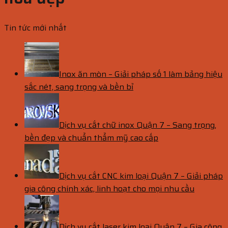
Tin tức mới nhất
Inox ăn mòn – Giải pháp số 1 làm bảng hiệu
sắc nét, sang trọng và bền bỉ
Dịch vụ cắt chữ inox Quận 7 – Sang trọng,
bền đẹp và chuẩn thẩm mỹ cao cấp
Dịch vụ cắt CNC kim loại Quận 7 – Giải pháp
gia công chính xác, linh hoạt cho mọi nhu cầu
Dịch vụ cắt laser kim loại Quận 7 – Gia công