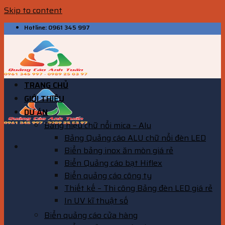
Skip to content
Hotline: 0961 345 997
TRANG CHỦ
GIỚI THIỆU
DỰ ÁN
Bảng hiệu chữ nổi mica – Alu
Bảng Quảng cáo ALU chữ nổi đèn LED
Biển bảng inox ăn mòn giá rẻ
Biển Quảng cáo bạt Hiflex
Biển quảng cáo công ty
Thiết kế – Thi công Bảng đèn LED giá rẻ
In UV kĩ thuật số
Biển quảng cáo cửa hàng