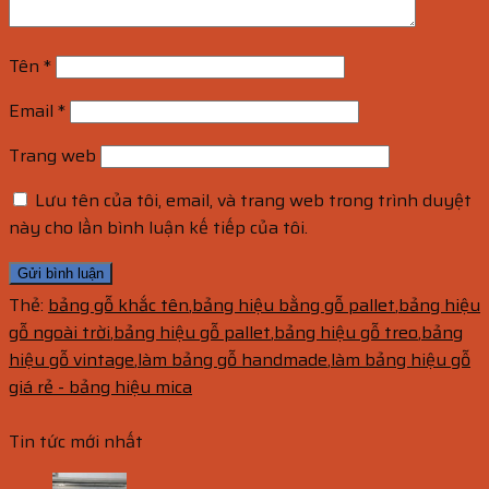
Tên
*
Email
*
Trang web
Lưu tên của tôi, email, và trang web trong trình duyệt
này cho lần bình luận kế tiếp của tôi.
Thẻ:
bảng gỗ khắc tên
,
bảng hiệu bằng gỗ pallet
,
bảng hiệu
gỗ ngoài trời
,
bảng hiệu gỗ pallet
,
bảng hiệu gỗ treo
,
bảng
hiệu gỗ vintage
,
làm bảng gỗ handmade
,
làm bảng hiệu gỗ
giá rẻ - bảng hiệu mica
Tin tức mới nhất