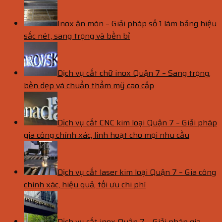
Inox ăn mòn – Giải pháp số 1 làm bảng hiệu
sắc nét, sang trọng và bền bỉ
Dịch vụ cắt chữ inox Quận 7 – Sang trọng,
bền đẹp và chuẩn thẩm mỹ cao cấp
Dịch vụ cắt CNC kim loại Quận 7 – Giải pháp
gia công chính xác, linh hoạt cho mọi nhu cầu
Dịch vụ cắt laser kim loại Quận 7 – Gia công
chính xác, hiệu quả, tối ưu chi phí
Dịch vụ cắt inox Quận 7 – Giải pháp gia