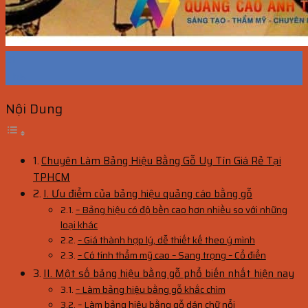
21
Th5
Nội Dung
Chuyên Làm Bảng Hiệu Bằng Gỗ Uy Tín Giá Rẻ Tại
TPHCM
I. Ưu điểm của bảng hiệu quảng cáo bằng gỗ
– Bảng hiệu có độ bền cao hơn nhiều so với những
loại khác
– Giá thành hợp lý, dễ thiết kế theo ý mình
– Có tính thẩm mỹ cao – Sang trọng – Cổ điển
II. Một số bảng hiệu bằng gỗ phổ biến nhất hiện nay
– Làm bảng hiệu bằng gỗ khắc chìm
– Làm bảng hiệu bằng gỗ dán chữ nổi