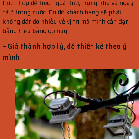
thích hợp để treo ngoài trời, trong nhà và ngay
cả ở trong nước. Do đó khách hàng sẽ phải
không đắt đo nhiều về vị trí mà mình cần đặt
bảng hiệu bằng gỗ này.
– Giá thành hợp lý, dễ thiết kế theo ý
mình