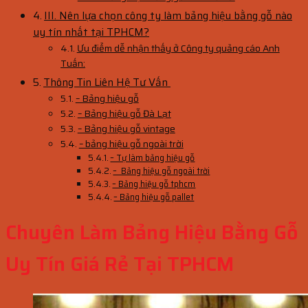
III. Nên lựa chọn công ty làm bảng hiệu bằng gỗ nào
uy tín nhất tại TPHCM?
Ưu điểm dễ nhận thấy ở Công ty quảng cáo Anh
Tuấn:
Thông Tin Liên Hệ Tư Vấn
– Bảng hiệu gỗ
– Bảng hiệu gỗ Đà Lạt
– Bảng hiệu gỗ vintage
– bảng hiệu gỗ ngoài trời
– Tự làm bảng hiệu gỗ
– Bảng hiệu gỗ ngoài trời
– Bảng hiệu gỗ tphcm
– Bảng hiệu gỗ pallet
Chuyên Làm Bảng Hiệu Bằng Gỗ
Uy Tín Giá Rẻ Tại TPHCM