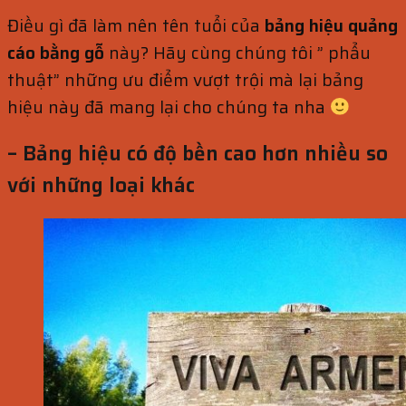
Điều gì đã làm nên tên tuổi của
bảng hiệu quảng
cáo bằng gỗ
này? Hãy cùng chúng tôi ” phẩu
thuật” những ưu điểm vượt trội mà lại bảng
hiệu này đã mang lại cho chúng ta nha
– Bảng hiệu có độ bền cao hơn nhiều so
với những loại khác