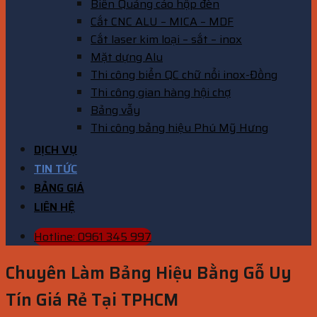
Biển Quảng cáo hộp đèn
Cắt CNC ALU – MICA – MDF
Cắt laser kim loại – sắt – inox
Mặt dựng Alu
Thi công biển QC chữ nổi inox-Đồng
Thi công gian hàng hội chợ
Bảng vẫy
Thi công bảng hiệu Phú Mỹ Hưng
DỊCH VỤ
TIN TỨC
BẢNG GIÁ
LIÊN HỆ
Hotline: 0961 345 997
Chuyên Làm Bảng Hiệu Bằng Gỗ Uy
Tín Giá Rẻ Tại TPHCM