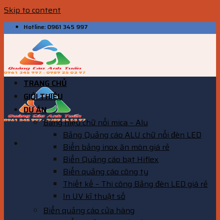
Skip to content
Hotline: 0961 345 997
TRANG CHỦ
GIỚI THIỆU
DỰ ÁN
Bảng hiệu chữ nổi mica – Alu
Bảng Quảng cáo ALU chữ nổi đèn LED
Biển bảng inox ăn mòn giá rẻ
Biển Quảng cáo bạt Hiflex
Biển quảng cáo công ty
Thiết kế – Thi công Bảng đèn LED giá rẻ
In UV kĩ thuật số
Biển quảng cáo cửa hàng