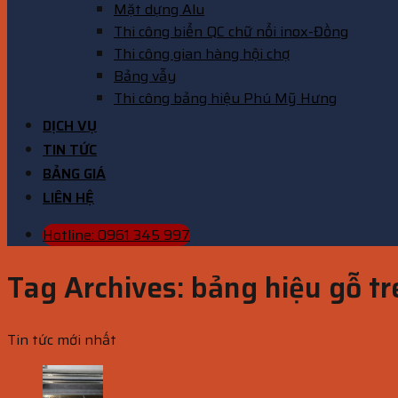
Mặt dựng Alu
Thi công biển QC chữ nổi inox-Đồng
Thi công gian hàng hội chợ
Bảng vẫy
Thi công bảng hiệu Phú Mỹ Hưng
DỊCH VỤ
TIN TỨC
BẢNG GIÁ
LIÊN HỆ
Hotline: 0961 345 997
Tag Archives:
bảng hiệu gỗ tr
Tin tức mới nhất