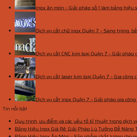
Inox ăn mòn – Giải pháp số 1 làm bảng hiệu s
Dịch vụ cắt chữ inox Quận 7 – Sang trọng, 
Dịch vụ cắt CNC kim loại Quận 7 – Giải pháp 
Dịch vụ cắt laser kim loại Quận 7 – Gia công c
Dịch vụ cắt inox Quận 7 – Giải pháp gia côn
Tin nổi bật
Quy trình, ưu điểm và các yếu tố kĩ thuật trong dịch 
Bảng Hiệu Inox Giá Rẻ: Giải Pháp Lý Tưởng Để Nâng
Bảng Hiệu Inox Ăn Mòn – Sản phẩm chất lượng cho 