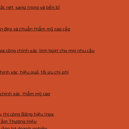
ắc nét, sang trọng và bền bỉ
bền đẹp và chuẩn thẩm mỹ cao cấp
gia công chính xác, linh hoạt cho mọi nhu cầu
hính xác, hiệu quả, tối ưu chi phí
g chính xác, thẩm mỹ cao
vụ thi công Bảng hiệu Inox
 Tầm Thương Hiệu
quảng bá doanh nghiệp