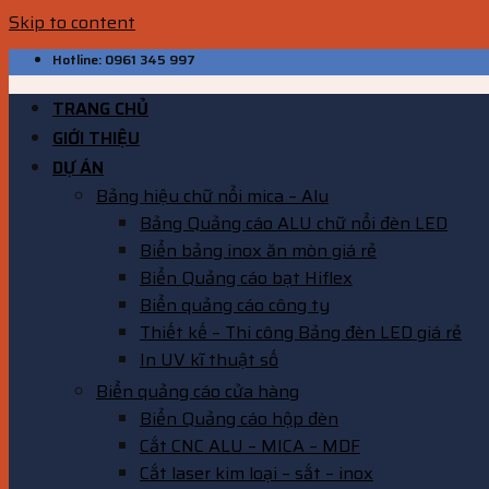
Skip to content
Hotline: 0961 345 997
TRANG CHỦ
GIỚI THIỆU
DỰ ÁN
Bảng hiệu chữ nổi mica – Alu
Bảng Quảng cáo ALU chữ nổi đèn LED
Biển bảng inox ăn mòn giá rẻ
Biển Quảng cáo bạt Hiflex
Biển quảng cáo công ty
Thiết kế – Thi công Bảng đèn LED giá rẻ
In UV kĩ thuật số
Biển quảng cáo cửa hàng
Biển Quảng cáo hộp đèn
Cắt CNC ALU – MICA – MDF
Cắt laser kim loại – sắt – inox