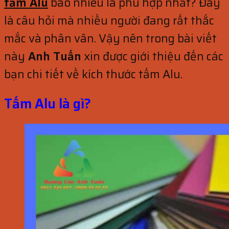
tấm Alu
bao nhiêu là phù hợp nhất? Đây
là câu hỏi mà nhiều người đang rất thắc
mắc và phân vân. Vậy nên trong bài viết
này
Anh Tuấn
xin được giới thiệu đến các
bạn chi tiết về kích thước tấm Alu.
Tấm Alu là gì?