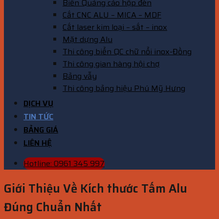
Biển Quảng cáo hộp đèn
Cắt CNC ALU – MICA – MDF
Cắt laser kim loại – sắt – inox
Mặt dựng Alu
Thi công biển QC chữ nổi inox-Đồng
Thi công gian hàng hội chợ
Bảng vẫy
Thi công bảng hiệu Phú Mỹ Hưng
DỊCH VỤ
TIN TỨC
BẢNG GIÁ
LIÊN HỆ
Hotline: 0961 345 997
Giới Thiệu Về Kích thước Tấm Alu
Đúng Chuẩn Nhất