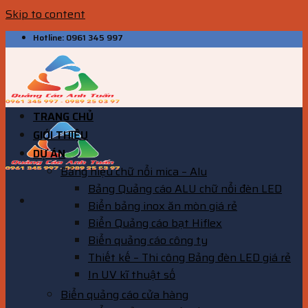
Skip to content
Hotline: 0961 345 997
TRANG CHỦ
GIỚI THIỆU
DỰ ÁN
Bảng hiệu chữ nổi mica – Alu
Bảng Quảng cáo ALU chữ nổi đèn LED
Biển bảng inox ăn mòn giá rẻ
Biển Quảng cáo bạt Hiflex
Biển quảng cáo công ty
Thiết kế – Thi công Bảng đèn LED giá rẻ
In UV kĩ thuật số
Biển quảng cáo cửa hàng