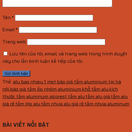
Tên
*
Email
*
Trang web
Lưu tên của tôi, email, và trang web trong trình duyệt
này cho lần bình luận kế tiếp của tôi.
Thẻ:
alu bao nhieu 1 met
,
báo giá tấm aluminium tại hà
nội
,
báo giá tấm ốp nhôm aluminium
,
khổ tấm alu
,
kích
thước tấm aluminum alcorest
,
tấm alu
,
tấm alu giá
,
tấm alu
giá rẻ
,
tấm lợp alu
,
tấm nhựa alu giá rẻ
,
tấm nhựa aluminum
BÀI VIẾT NỔI BẬT