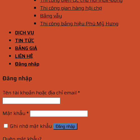
Thi công biển QC chữ nổi inox-Đồng
Thi công gian hàng hội chợ
Bảng vẫy
Thi công bảng hiệu Phú Mỹ Hưng
DỊCH VỤ
TIN TỨC
BẢNG GIÁ
LIÊN HỆ
Đăng nhập
Đăng nhập
Tên tài khoản hoặc địa chỉ email
*
Mật khẩu
*
Ghi nhớ mật khẩu
Đăng nhập
Quên mật khẩu?