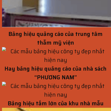
Bảng hiệu quảng cáo của trung tâm
thẫm mỹ viện
Hay bảng hiệu quảng cáo của nhà sách
“PHƯƠNG NAM”
Bảng hiệu tấm lớn của khu nhà mẫu