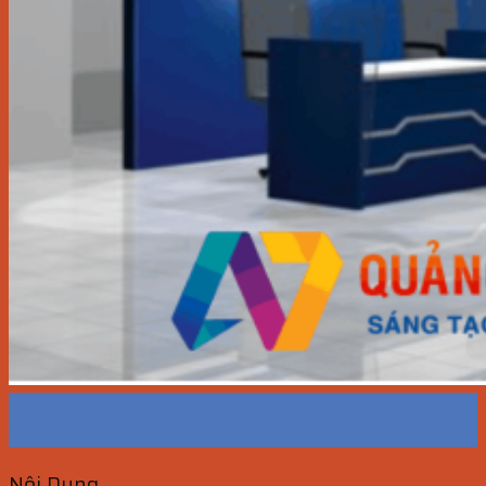
12
Th6
Nội Dung