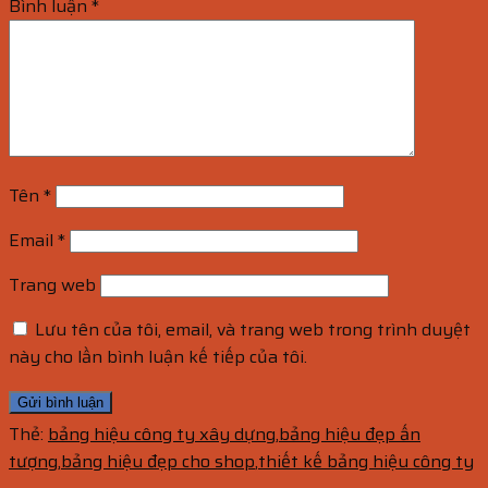
Bình luận
*
Tên
*
Email
*
Trang web
Lưu tên của tôi, email, và trang web trong trình duyệt
này cho lần bình luận kế tiếp của tôi.
Thẻ:
bảng hiệu công ty xây dựng
,
bảng hiệu đẹp ấn
tượng
,
bảng hiệu đẹp cho shop
,
thiết kế bảng hiệu công ty