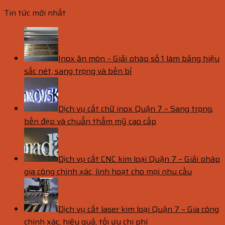
Tin tức mới nhất
Inox ăn mòn – Giải pháp số 1 làm bảng hiệu
sắc nét, sang trọng và bền bỉ
Dịch vụ cắt chữ inox Quận 7 – Sang trọng,
bền đẹp và chuẩn thẩm mỹ cao cấp
Dịch vụ cắt CNC kim loại Quận 7 – Giải pháp
gia công chính xác, linh hoạt cho mọi nhu cầu
Dịch vụ cắt laser kim loại Quận 7 – Gia công
chính xác, hiệu quả, tối ưu chi phí