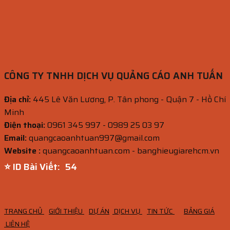
CÔNG TY TNHH DỊCH VỤ QUẢNG CÁO ANH TUẤN
Địa chỉ:
445 Lê Văn Lương, P. Tân phong - Quận 7 - Hồ Chí
Minh
Điện thoại:
0961 345 997 - 0989 25 03 97
Email:
quangcaoanhtuan997@gmail.com
Website :
quangcaoanhtuan.com - banghieugiarehcm.vn
⭐ ID Bài Viết:
52
TRANG CHỦ
GIỚI THIỆU
DỰ ÁN
DỊCH VỤ
TIN TỨC
BẢNG GIÁ
LIÊN HỆ