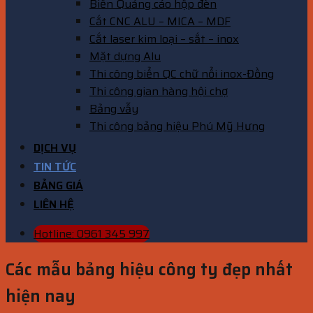
Biển Quảng cáo hộp đèn
Cắt CNC ALU – MICA – MDF
Cắt laser kim loại – sắt – inox
Mặt dựng Alu
Thi công biển QC chữ nổi inox-Đồng
Thi công gian hàng hội chợ
Bảng vẫy
Thi công bảng hiệu Phú Mỹ Hưng
DỊCH VỤ
TIN TỨC
BẢNG GIÁ
LIÊN HỆ
Hotline: 0961 345 997
Các mẫu bảng hiệu công ty đẹp nhất
hiện nay