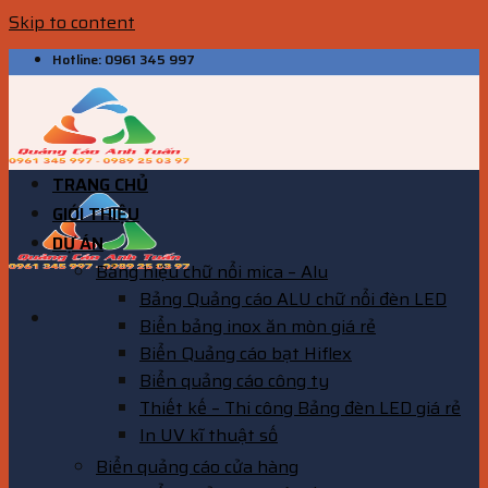
Skip to content
Hotline: 0961 345 997
TRANG CHỦ
GIỚI THIỆU
DỰ ÁN
Bảng hiệu chữ nổi mica – Alu
Bảng Quảng cáo ALU chữ nổi đèn LED
Biển bảng inox ăn mòn giá rẻ
Biển Quảng cáo bạt Hiflex
Biển quảng cáo công ty
Thiết kế – Thi công Bảng đèn LED giá rẻ
In UV kĩ thuật số
Biển quảng cáo cửa hàng