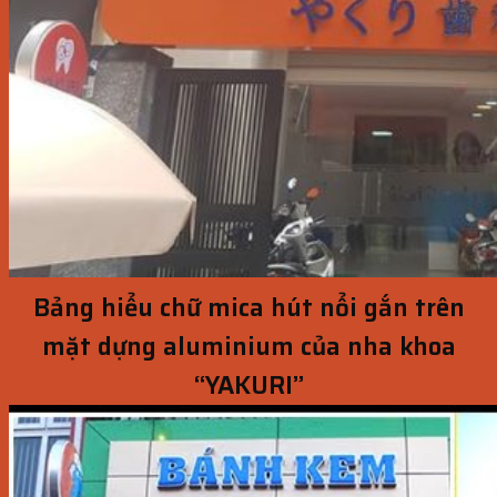
Bảng hiểu chữ mica hút nổi gắn trên
mặt dựng aluminium của nha khoa
“YAKURI”