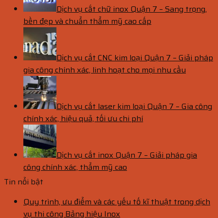
Dịch vụ cắt chữ inox Quận 7 – Sang trọng,
bền đẹp và chuẩn thẩm mỹ cao cấp
Dịch vụ cắt CNC kim loại Quận 7 – Giải pháp
gia công chính xác, linh hoạt cho mọi nhu cầu
Dịch vụ cắt laser kim loại Quận 7 – Gia công
chính xác, hiệu quả, tối ưu chi phí
Dịch vụ cắt inox Quận 7 – Giải pháp gia
công chính xác, thẩm mỹ cao
Tin nổi bật
Quy trình, ưu điểm và các yếu tố kĩ thuật trong dịch
vụ thi công Bảng hiệu Inox