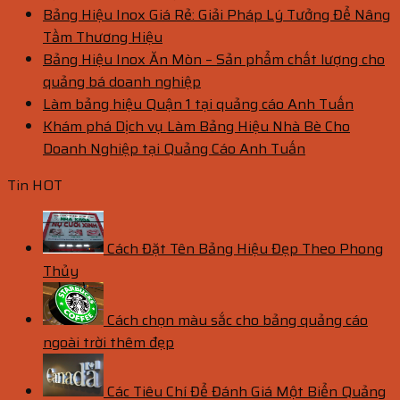
Bảng Hiệu Inox Giá Rẻ: Giải Pháp Lý Tưởng Để Nâng
Tầm Thương Hiệu
Bảng Hiệu Inox Ăn Mòn – Sản phẩm chất lượng cho
quảng bá doanh nghiệp
Làm bảng hiệu Quận 1 tại quảng cáo Anh Tuấn
Khám phá Dịch vụ Làm Bảng Hiệu Nhà Bè Cho
Doanh Nghiệp tại Quảng Cáo Anh Tuấn
Tin HOT
Cách Đặt Tên Bảng Hiệu Đẹp Theo Phong
Thủy
Cách chọn màu sắc cho bảng quảng cáo
ngoài trời thêm đẹp
Các Tiêu Chí Để Đánh Giá Một Biển Quảng