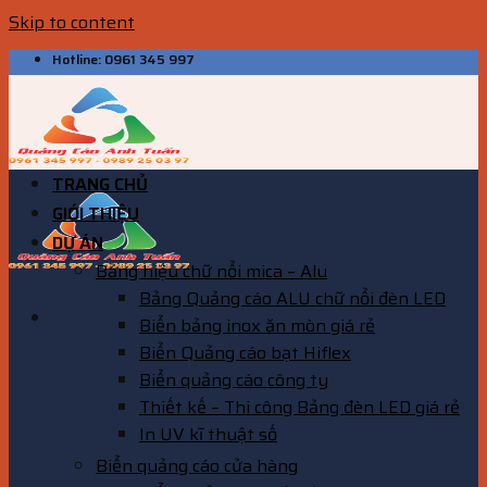
Skip to content
Hotline: 0961 345 997
TRANG CHỦ
GIỚI THIỆU
DỰ ÁN
Bảng hiệu chữ nổi mica – Alu
Bảng Quảng cáo ALU chữ nổi đèn LED
Biển bảng inox ăn mòn giá rẻ
Biển Quảng cáo bạt Hiflex
Biển quảng cáo công ty
Thiết kế – Thi công Bảng đèn LED giá rẻ
In UV kĩ thuật số
Biển quảng cáo cửa hàng