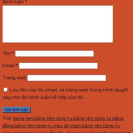
Bình luận
*
Tên
*
Email
*
Trang web
Lưu tên của tôi, email, và trang web trong trình duyệt
này cho lần bình luận kế tiếp của tôi.
Thẻ:
bang ten
,
bảng tên công ty
,
bảng tên công ty bằng
đồng
,
bảng tên công ty inox ăn mòn
,
bảng tên công ty