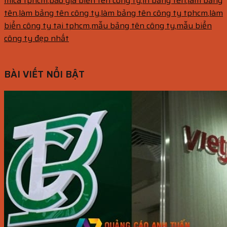
mica tphcm
,
báo giá biển tên công ty
,
in bảng tên
,
làm bảng
tên
,
làm bảng tên công ty
,
làm bảng tên công ty tphcm
,
làm
biển công ty tại tphcm
,
mẫu bảng tên công ty
,
mẫu biển
công ty đẹp nhất
BÀI VIẾT NỔI BẬT