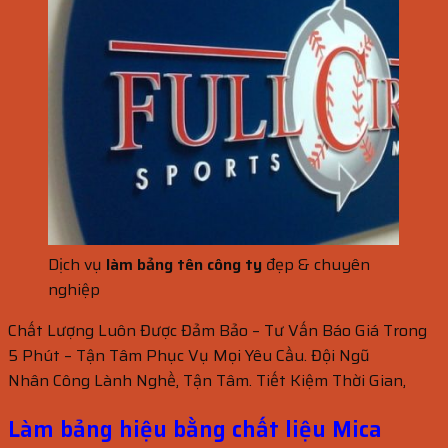
Dịch vụ
làm bảng tên công ty
đẹp & chuyên
nghiệp
Chất Lượng Luôn Được Đảm Bảo – Tư Vấn Báo Giá Trong
5 Phút – Tận Tâm Phục Vụ Mọi Yêu Cầu. Đội Ngũ
Nhân Công Lành Nghề, Tận Tâm. Tiết Kiệm Thời Gian,
Làm bảng hiệu bằng chất liệu Mica