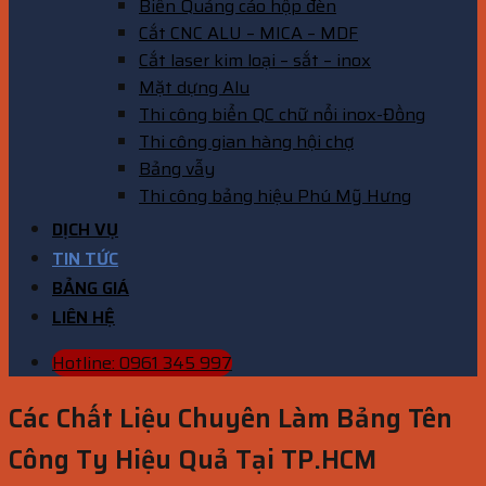
Biển Quảng cáo hộp đèn
Cắt CNC ALU – MICA – MDF
Cắt laser kim loại – sắt – inox
Mặt dựng Alu
Thi công biển QC chữ nổi inox-Đồng
Thi công gian hàng hội chợ
Bảng vẫy
Thi công bảng hiệu Phú Mỹ Hưng
DỊCH VỤ
TIN TỨC
BẢNG GIÁ
LIÊN HỆ
Hotline: 0961 345 997
Các Chất Liệu Chuyên Làm Bảng Tên
Công Ty Hiệu Quả Tại TP.HCM