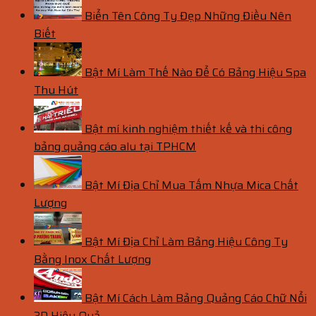
Biển Tên Công Ty Đẹp Những Điều Nên
Biết
Bật Mí Làm Thế Nào Để Có Bảng Hiệu Spa
Thu Hút
Bật mí kinh nghiệm thiết kế và thi công
bảng quảng cáo alu tại TPHCM
Bật Mí Địa Chỉ Mua Tấm Nhựa Mica Chất
Lượng
Bật Mí Địa Chỉ Làm Bảng Hiệu Công Ty
Bằng Inox Chất Lượng
Bật Mí Cách Làm Bảng Quảng Cáo Chữ Nổi
3D Hiệu Quả