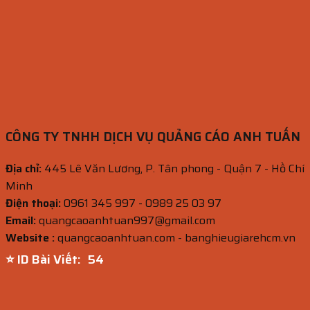
CÔNG TY TNHH DỊCH VỤ QUẢNG CÁO ANH TUẤN
Địa chỉ:
445 Lê Văn Lương, P. Tân phong - Quận 7 - Hồ Chí
Minh
Điện thoại:
0961 345 997 - 0989 25 03 97
Email:
quangcaoanhtuan997@gmail.com
Website :
quangcaoanhtuan.com - banghieugiarehcm.vn
⭐ ID Bài Viết:
52