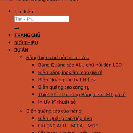
Tìm kiếm:
TRANG CHỦ
GIỚI THIỆU
DỰ ÁN
Bảng hiệu chữ nổi mica – Alu
Bảng Quảng cáo ALU chữ nổi đèn LED
Biển bảng inox ăn mòn giá rẻ
Biển Quảng cáo bạt Hiflex
Biển quảng cáo công ty
Thiết kế – Thi công Bảng đèn LED giá rẻ
In UV kĩ thuật số
Biển quảng cáo cửa hàng
Biển Quảng cáo hộp đèn
Cắt CNC ALU – MICA – MDF