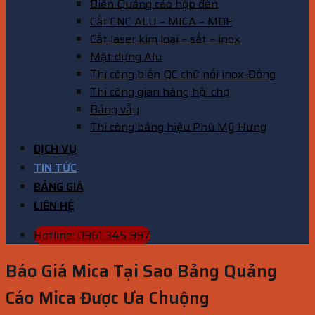
Biển Quảng cáo hộp đèn
Cắt CNC ALU – MICA – MDF
Cắt laser kim loại – sắt – inox
Mặt dựng Alu
Thi công biển QC chữ nổi inox-Đồng
Thi công gian hàng hội chợ
Bảng vẫy
Thi công bảng hiệu Phú Mỹ Hưng
DỊCH VỤ
TIN TỨC
BẢNG GIÁ
LIÊN HỆ
Hotline: 0961 345 997
Báo Giá Mica Tại Sao Bảng Quảng
Cáo Mica Được Ưa Chuộng