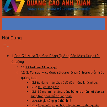
30
Th5
Nội Dung
Báo Giá Mica Tại Sao Bảng Quảng Cáo Mica Được Ưa
Chuộng
1. Chất liệu Mica là gì?
2. Tại sao Mica đươc sử dụng rộng rãi trong biển hiệu
quảng cáo
Đa dạng màu sắc và độ dày mỏng khác nhau.
Xuyên sáng tốt
Bề mặt mịn phẳng, sáng bóng tạo nên nét đẹp và
sang trọng của biển quảng cáo.
Dễ gia công, giá thành rẻ
Chịu nước, chịu nhiệt, chịu ăn mòn, không dẫn