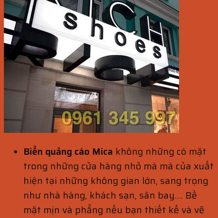
Biển quảng cáo Mica
không những có mặt
trong những cửa hàng nhỏ mà mà của xuất
hiện tại những không gian lớn, sang trọng
như nhà hàng, khách sạn, sân bay…. Bề
mặt mịn và phẳng nếu bạn thiết kế và vẽ