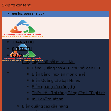
Skip to content
Hotline: 0961 345 997
TRANG CHỦ
GIỚI THIỆU
DỰ ÁN
Bảng hiệu chữ nổi mica – Alu
Bảng Quảng cáo ALU chữ nổi đèn LED
Biển bảng inox ăn mòn giá rẻ
Biển Quảng cáo bạt Hiflex
Biển quảng cáo công ty
Thiết kế – Thi công Bảng đèn LED giá rẻ
In UV kĩ thuật số
Biển quảng cáo cửa hàng