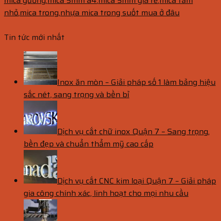
mica gương
,
mica 5mm a4
,
mica 5mm giá rẻ
,
mica tấm
nhỏ
,
mica trong
,
nhựa mica trong suốt mua ở đâu
Tin tức mới nhất
Inox ăn mòn – Giải pháp số 1 làm bảng hiệu
sắc nét, sang trọng và bền bỉ
Dịch vụ cắt chữ inox Quận 7 – Sang trọng,
bền đẹp và chuẩn thẩm mỹ cao cấp
Dịch vụ cắt CNC kim loại Quận 7 – Giải pháp
gia công chính xác, linh hoạt cho mọi nhu cầu