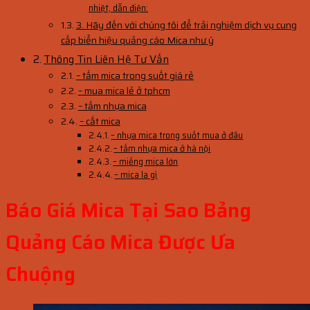
nhiệt, dẫn điện:
3. Hãy đến với chúng tôi để trải nghiệm dịch vụ cung
cấp biển hiệu quảng cáo Mica như ý
Thông Tin Liên Hệ Tư Vấn
– tấm mica trong suốt giá rẻ
– mua mica lẻ ở tphcm
– tấm nhựa mica
– cắt mica
– nhựa mica trong suốt mua ở đâu
– tấm nhựa mica ở hà nội
– miếng mica lớn
– mica la gì
Báo Giá Mica Tại Sao Bảng
Quảng Cáo Mica Được Ưa
Chuộng