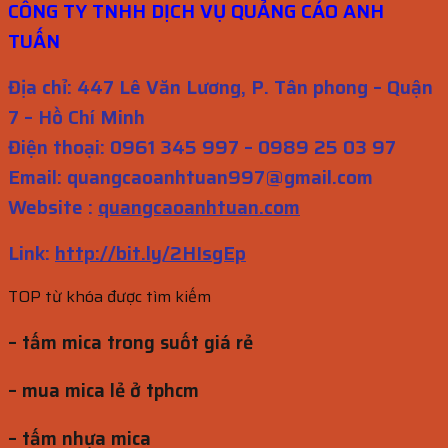
CÔNG TY TNHH DỊCH VỤ QUẢNG CÁO ANH
TUẤN
Địa chỉ: 447 Lê Văn Lương, P. Tân phong – Quận
7 – Hồ Chí Minh
Điện thoại: 0961 345 997 – 0989 25 03 97
Email: quangcaoanhtuan997@gmail.com
Website :
quangcaoanhtuan.com
Link:
http://bit.ly/2HIsgEp
TOP từ khóa được tìm kiếm
– tấm mica trong suốt giá rẻ
– mua mica lẻ ở tphcm
– tấm nhựa mica