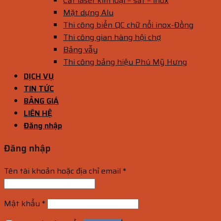
Cắt laser kim loại – sắt – inox
Mặt dựng Alu
Thi công biển QC chữ nổi inox-Đồng
Thi công gian hàng hội chợ
Bảng vẫy
Thi công bảng hiệu Phú Mỹ Hưng
DỊCH VỤ
TIN TỨC
BẢNG GIÁ
LIÊN HỆ
Đăng nhập
Đăng nhập
Tên tài khoản hoặc địa chỉ email
*
Mật khẩu
*