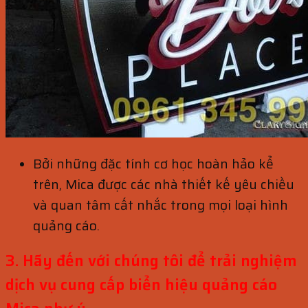
Bởi những đặc tính cơ học hoàn hảo kể
trên, Mica được các nhà thiết kế yêu chiều
và quan tâm cất nhắc trong mọi loại hình
quảng cáo.
3. Hãy đến với chúng tôi để trải nghiệm
dịch vụ cung cấp biển hiệu quảng cáo