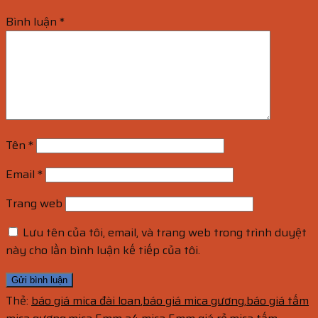
Bình luận
*
Tên
*
Email
*
Trang web
Lưu tên của tôi, email, và trang web trong trình duyệt
này cho lần bình luận kế tiếp của tôi.
Thẻ:
báo giá mica đài loan
,
báo giá mica gương
,
báo giá tấm