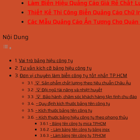
Làm Biển Hiệu Quảng Cáo Giá Rẻ Chất L
Thiết Kế Thi Công Biển Quảng Cáo Chữ In
Các Mẫu Quảng Cáo Ấn Tượng Cho Quán
Nội Dung
Vai trò bảng hiệu công ty
Tư vấn kích cỡ bảng hiệu công ty
Đơn vị chuyên làm biển công ty tốt nhất TP.HCM
💡 Sản phẩm chất lượng theo tiêu chuẩn Châu Âu
💡 Đội ngũ tài năng và nhiệt huyết
💡 Bảo hành, chăm sóc khách hàng tận tình chu đáo
– Quy định kích thước bảng tên công ty
– Kích thước bảng tên công ty
– Kích thước bảng hiệu công ty theo phong thủy
– Bảng tên công ty mica TPHCM
– Làm bảng tên công ty bằng inox
– Làm bảng tên công ty TPHCM