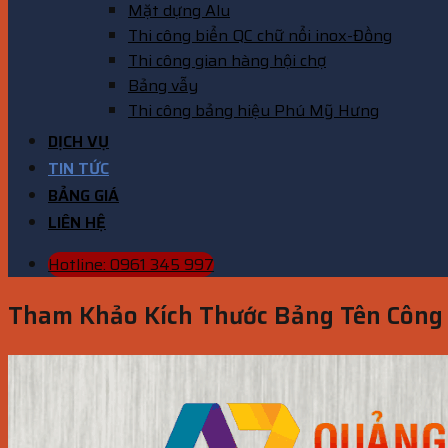
Mặt dựng Alu
Thi công biển QC chữ nổi inox-Đồng
Thi công gian hàng hội chợ
Bảng vẫy
Thi công bảng hiệu Phú Mỹ Hưng
DỊCH VỤ
TIN TỨC
BẢNG GIÁ
LIÊN HỆ
Hotline: 0961 345 997
Tham Khảo Kích Thước Bảng Tên Công 