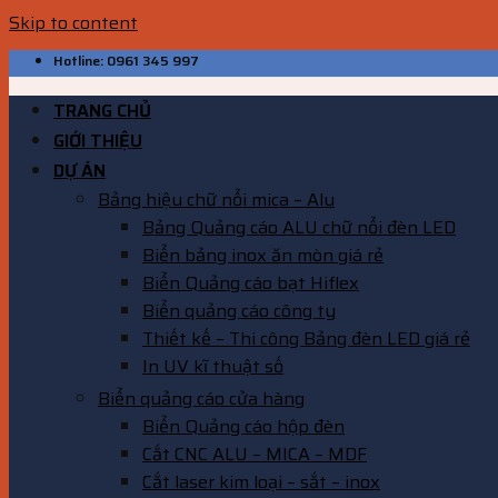
Skip to content
Hotline: 0961 345 997
TRANG CHỦ
GIỚI THIỆU
DỰ ÁN
Bảng hiệu chữ nổi mica – Alu
Bảng Quảng cáo ALU chữ nổi đèn LED
Biển bảng inox ăn mòn giá rẻ
Biển Quảng cáo bạt Hiflex
Biển quảng cáo công ty
Thiết kế – Thi công Bảng đèn LED giá rẻ
In UV kĩ thuật số
Biển quảng cáo cửa hàng
Biển Quảng cáo hộp đèn
Cắt CNC ALU – MICA – MDF
Cắt laser kim loại – sắt – inox