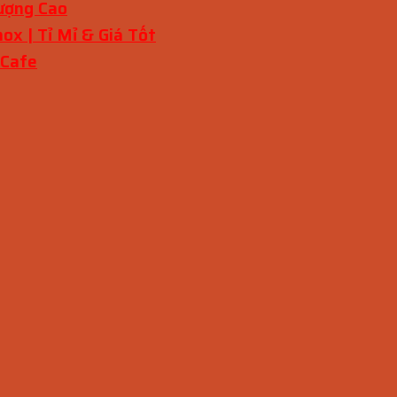
ượng Cao
ox | Tỉ Mỉ & Giá Tốt
 Cafe