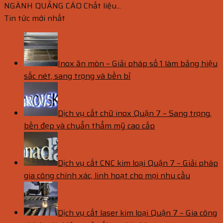
NGÀNH QUẢNG CÁO Chất liệu...
Tin tức mới nhất
Inox ăn mòn – Giải pháp số 1 làm bảng hiệu
sắc nét, sang trọng và bền bỉ
Dịch vụ cắt chữ inox Quận 7 – Sang trọng,
bền đẹp và chuẩn thẩm mỹ cao cấp
Dịch vụ cắt CNC kim loại Quận 7 – Giải pháp
gia công chính xác, linh hoạt cho mọi nhu cầu
Dịch vụ cắt laser kim loại Quận 7 – Gia công