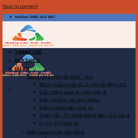
Skip to content
Hotline: 0961 345 997
TRANG CHỦ
GIỚI THIỆU
DỰ ÁN
Bảng hiệu chữ nổi mica – Alu
Bảng Quảng cáo ALU chữ nổi đèn LED
Biển bảng inox ăn mòn giá rẻ
Biển Quảng cáo bạt Hiflex
Biển quảng cáo công ty
Thiết kế – Thi công Bảng đèn LED giá rẻ
In UV kĩ thuật số
Biển quảng cáo cửa hàng