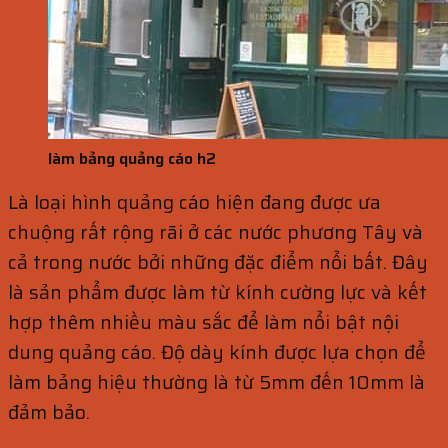
làm bảng quảng cáo h2
Là loại hình quảng cáo hiện đang được ưa
chuộng rất rộng rãi ở các nước phương Tây và
cả trong nước bởi những đặc điểm nổi bất. Đây
là sản phẩm được làm từ kính cường lực và kết
hợp thêm nhiều màu sắc để làm nổi bật nội
dung quảng cáo. Độ dày kính được lựa chọn để
làm bảng hiệu thường là từ 5mm đến 10mm là
đảm bảo.