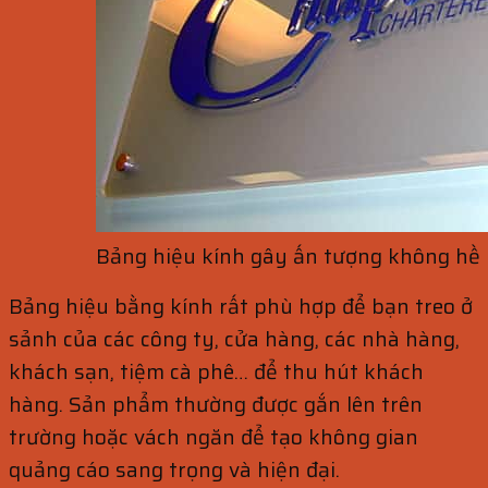
Bảng hiệu kính gây ấn tượng không hề 
Bảng hiệu bằng kính rất phù hợp để bạn treo ở
sảnh của các công ty, cửa hàng, các nhà hàng,
khách sạn, tiệm cà phê… để thu hút khách
hàng. Sản phẩm thường được gắn lên trên
trường hoặc vách ngăn để tạo không gian
quảng cáo sang trọng và hiện đại.