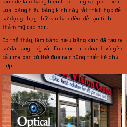
kính để làm bảng hiệu hiện đang rất phổ biến.
Loại bảng hiệu bằng kính này rất thích hợp để
sử dụng chạy chữ vào ban đêm để tạo tính
thẩm mỹ cao hơn.
Có thể thấy, làm bảng hiệu bằng kính đã tạo ra
sự đa dạng, tuỳ vào lĩnh vực kinh doanh và yêu
cầu mà bạn có thể đưa ra những thiết kế phù
hợp.