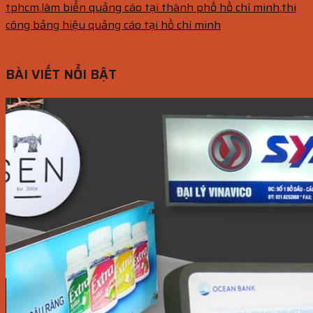
tphcm
,
làm biển quảng cáo tại thành phố hồ chí minh
,
thi
công bảng hiệu quảng cáo tại hồ chí minh
BÀI VIẾT NỔI BẬT