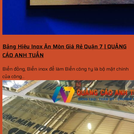
Bảng Hiệu Inox Ăn Mòn Giá Rẻ Quận 7 | QUẢNG
CÁO ANH TUẤN
Biển đồng, Biển inox để làm Biển công ty là bộ mặt chính
của công...