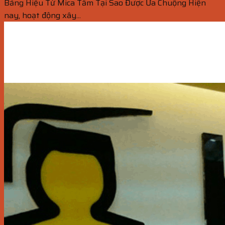
Bảng Hiệu Từ Mica Tấm Tại Sao Được Ưa Chuộng Hiện
nay, hoạt động xây...