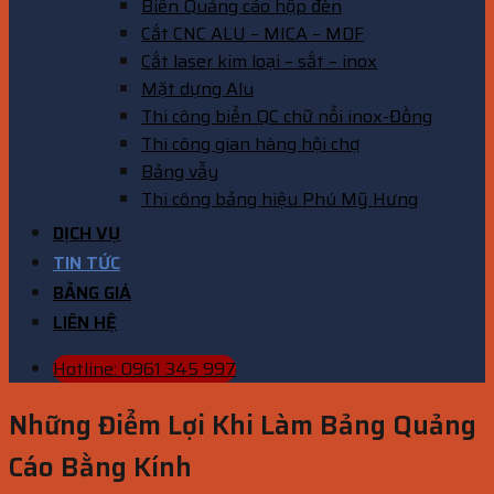
Biển Quảng cáo hộp đèn
Cắt CNC ALU – MICA – MDF
Cắt laser kim loại – sắt – inox
Mặt dựng Alu
Thi công biển QC chữ nổi inox-Đồng
Thi công gian hàng hội chợ
Bảng vẫy
Thi công bảng hiệu Phú Mỹ Hưng
DỊCH VỤ
TIN TỨC
BẢNG GIÁ
LIÊN HỆ
Hotline: 0961 345 997
Những Điểm Lợi Khi Làm Bảng Quảng
Cáo Bằng Kính