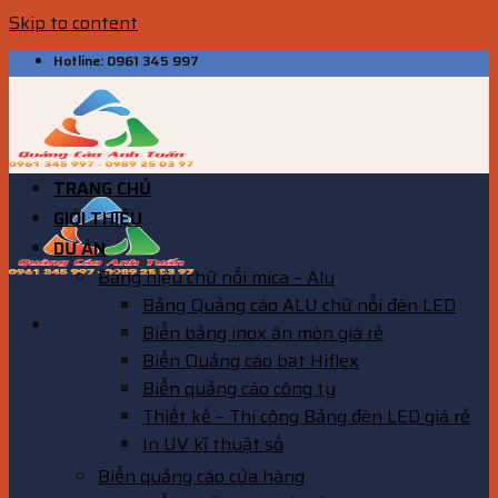
Skip to content
Hotline: 0961 345 997
TRANG CHỦ
GIỚI THIỆU
DỰ ÁN
Bảng hiệu chữ nổi mica – Alu
Bảng Quảng cáo ALU chữ nổi đèn LED
Biển bảng inox ăn mòn giá rẻ
Biển Quảng cáo bạt Hiflex
Biển quảng cáo công ty
Thiết kế – Thi công Bảng đèn LED giá rẻ
In UV kĩ thuật số
Biển quảng cáo cửa hàng