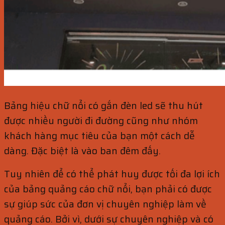
Bảng hiệu chữ nổi có gắn đèn led sẽ thu hút
được nhiều người đi đường cũng như nhóm
khách hàng mục tiêu của bạn một cách dễ
dàng. Đặc biệt là vào ban đêm đấy.
Tuy nhiên để có thể phát huy được tối đa lợi ích
của bảng quảng cáo chữ nổi, bạn phải có được
sự giúp sức của đơn vị chuyên nghiệp làm về
quảng cáo. Bởi vì, dưới sự chuyên nghiệp và có