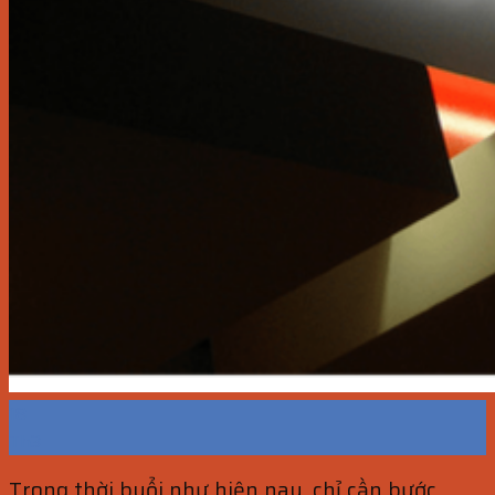
18
Th3
Trong thời buổi như hiện nay, chỉ cần bước