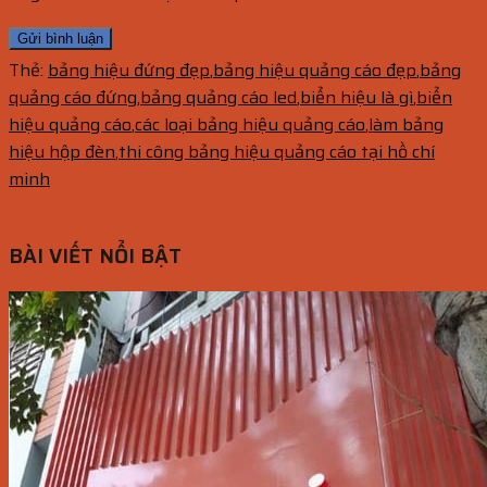
Thẻ:
bảng hiệu đứng đẹp
,
bảng hiệu quảng cáo đẹp
,
bảng
quảng cáo đứng
,
bảng quảng cáo led
,
biển hiệu là gì
,
biển
hiệu quảng cáo
,
các loại bảng hiệu quảng cáo
,
làm bảng
hiệu hộp đèn
,
thi công bảng hiệu quảng cáo tại hồ chí
minh
BÀI VIẾT NỔI BẬT