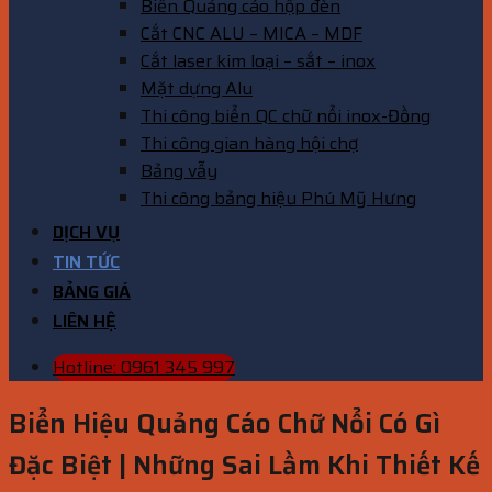
Biển Quảng cáo hộp đèn
Cắt CNC ALU – MICA – MDF
Cắt laser kim loại – sắt – inox
Mặt dựng Alu
Thi công biển QC chữ nổi inox-Đồng
Thi công gian hàng hội chợ
Bảng vẫy
Thi công bảng hiệu Phú Mỹ Hưng
DỊCH VỤ
TIN TỨC
BẢNG GIÁ
LIÊN HỆ
Hotline: 0961 345 997
Biển Hiệu Quảng Cáo Chữ Nổi Có Gì
Đặc Biệt | Những Sai Lầm Khi Thiết Kế