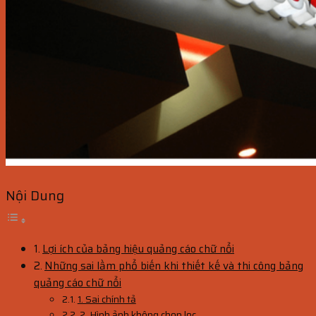
Nội Dung
Lợi ích của bảng hiệu quảng cáo chữ nổi
Những sai lầm phổ biến khi thiết kế và thi công bảng
quảng cáo chữ nổi
1. Sai chính tả
2. Hình ảnh không chọn lọc