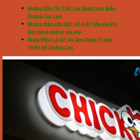
Hướng Dẫn Chi Tiết Các Bước Làm Biển
Quảng Cáo Led
Những điều cần biết về chất liệu alu khi
làm bảng quảng cáo alu
Nhựa Mica Là Gì? Và Ứng Dụng Trong
Thiết Kế Quảng Cáo