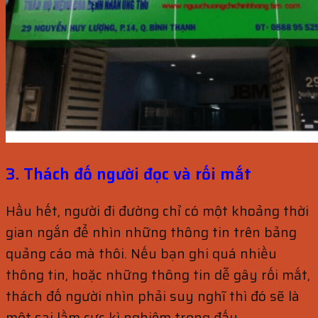
3. Thách đố người đọc và rối mắt
Hầu hết, người đi đường chỉ có một khoảng thời
gian ngắn để nhìn những thông tin trên bảng
quảng cáo mà thôi. Nếu bạn ghi quá nhiều
thông tin, hoặc những thông tin dễ gây rối mắt,
thách đố người nhìn phải suy nghĩ thì đó sẽ là
một sai lầm cực kì nghiêm trọng đấy.