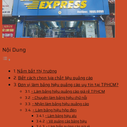
Nội Dung
Nắm bắt thị trường
Biết cách chọn lựa chất liệu quảng cáo
Đơn vị làm bảng hiệu quảng cáo uy tín tại TPHCM?
– Làm bảng hiệu quảng cáo giá rẻ TPHCM
– Chuyên làm bảng hiệu chữ nổi
– Nhận làm bảng hiệu quảng cáo
– Làm bảng hiệu hộp đèn
– Làm bảng hiệu alu
– Vẽ quảng cáo bảng hiệu
– Làm biển quảng cáo giá rẻ