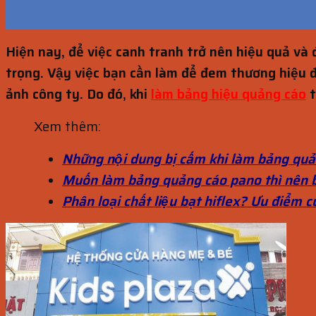
07
Th9
Hiện nay, để việc canh tranh trở nên hiệu quả và 
trọng. Vậy việc bạn cần làm để đem thương hiệu đế
ảnh công ty. Do đó, khi
làm bảng hiệu quảng cáo
t
Xem thêm:
Những nội dung bị cấm khi làm bảng quả
Muốn làm bảng quảng cáo pano thì nên b
Phân loại chất liệu bạt hiflex? Ưu điểm c