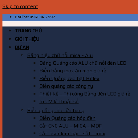
Skip to content
Hotline: 0961 345 997
TRANG CHỦ
GIỚI THIỆU
DỰ ÁN
Bảng hiệu chữ nổi mica – Alu
Bảng Quảng cáo ALU chữ nổi đèn LED
Biển bảng inox ăn mòn giá rẻ
Biển Quảng cáo bạt Hiflex
Biển quảng cáo công ty
Thiết kế – Thi công Bảng đèn LED giá rẻ
In UV kĩ thuật số
Biển quảng cáo cửa hàng
Biển Quảng cáo hộp đèn
Cắt CNC ALU – MICA – MDF
Cắt laser kim loại – sắt – inox