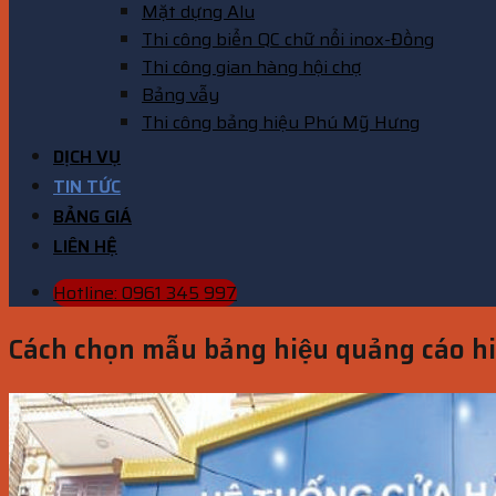
Mặt dựng Alu
Thi công biển QC chữ nổi inox-Đồng
Thi công gian hàng hội chợ
Bảng vẫy
Thi công bảng hiệu Phú Mỹ Hưng
DỊCH VỤ
TIN TỨC
BẢNG GIÁ
LIÊN HỆ
Hotline: 0961 345 997
Cách chọn mẫu bảng hiệu quảng cáo h