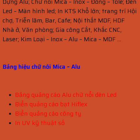
Dựng Alu; Chữ nổi Mica – Inox – Đồng – Tole; Đèn
Led – Màn hình led; In KTS Khổ lớn; trang trí Hội
chợ, Triễn lãm, Bar, Cafe; Nội thất MDF, HDF
Nhà ở, Văn phòng; Gia công Cắt, Khắc CNC,
Laser; Kim Loại – Inox – Alu – Mica – MDF …
Bảng hiệu chữ nôi Mica – Alu
Bảng quảng cáo Alu chữ nổi đèn Led
Biển quảng cáo bạt Hiflex
Biển quảng cáo công ty
In UV kỹ thuật số