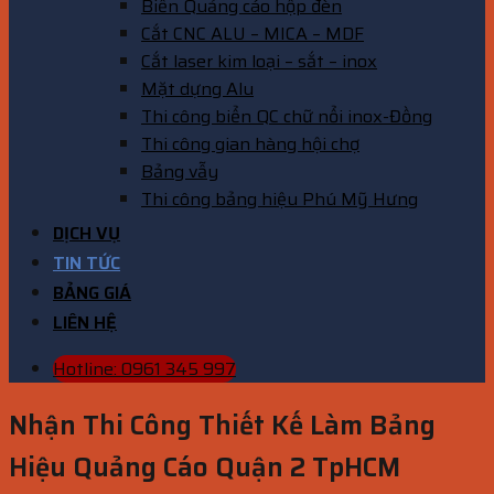
Biển Quảng cáo hộp đèn
Cắt CNC ALU – MICA – MDF
Cắt laser kim loại – sắt – inox
Mặt dựng Alu
Thi công biển QC chữ nổi inox-Đồng
Thi công gian hàng hội chợ
Bảng vẫy
Thi công bảng hiệu Phú Mỹ Hưng
DỊCH VỤ
TIN TỨC
BẢNG GIÁ
LIÊN HỆ
Hotline: 0961 345 997
Nhận Thi Công Thiết Kế Làm Bảng
Hiệu Quảng Cáo Quận 2 TpHCM