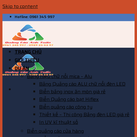
Skip to content
Hotline: 0961 345 997
TRANG CHỦ
GIỚI THIỆU
DỰ ÁN
Bảng hiệu chữ nổi mica – Alu
Bảng Quảng cáo ALU chữ nổi đèn LED
Biển bảng inox ăn mòn giá rẻ
Biển Quảng cáo bạt Hiflex
Biển quảng cáo công ty
Thiết kế – Thi công Bảng đèn LED giá rẻ
In UV kĩ thuật số
Biển quảng cáo cửa hàng