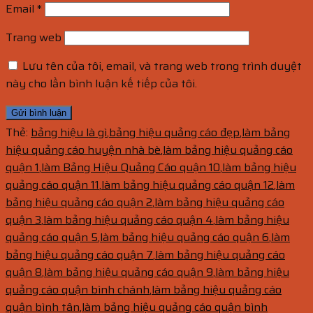
Email
*
Trang web
Lưu tên của tôi, email, và trang web trong trình duyệt
này cho lần bình luận kế tiếp của tôi.
Thẻ:
bảng hiệu là gì
,
bảng hiệu quảng cáo đẹp
,
làm bảng
hiệu quảng cáo huyện nhà bè
,
làm bảng hiệu quảng cáo
quận 1
,
làm Bảng Hiệu Quảng Cáo quận 10
,
làm bảng hiệu
quảng cáo quận 11
,
làm bảng hiệu quảng cáo quận 12
,
làm
bảng hiệu quảng cáo quận 2
,
làm bảng hiệu quảng cáo
quận 3
,
làm bảng hiệu quảng cáo quận 4
,
làm bảng hiệu
quảng cáo quận 5
,
làm bảng hiệu quảng cáo quận 6
,
làm
bảng hiệu quảng cáo quận 7
,
làm bảng hiệu quảng cáo
quận 8
,
làm bảng hiệu quảng cáo quận 9
,
làm bảng hiệu
quảng cáo quận bình chánh
,
làm bảng hiệu quảng cáo
quận bình tân
,
làm bảng hiệu quảng cáo quận bình