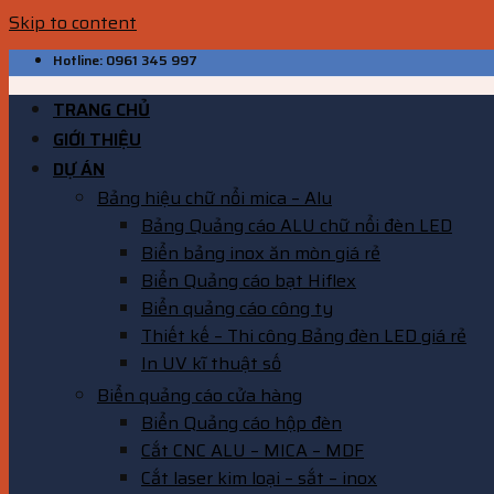
Skip to content
Hotline: 0961 345 997
TRANG CHỦ
GIỚI THIỆU
DỰ ÁN
Bảng hiệu chữ nổi mica – Alu
Bảng Quảng cáo ALU chữ nổi đèn LED
Biển bảng inox ăn mòn giá rẻ
Biển Quảng cáo bạt Hiflex
Biển quảng cáo công ty
Thiết kế – Thi công Bảng đèn LED giá rẻ
In UV kĩ thuật số
Biển quảng cáo cửa hàng
Biển Quảng cáo hộp đèn
Cắt CNC ALU – MICA – MDF
Cắt laser kim loại – sắt – inox