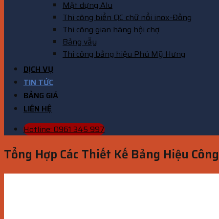
Mặt dựng Alu
Thi công biển QC chữ nổi inox-Đồng
Thi công gian hàng hội chợ
Bảng vẫy
Thi công bảng hiệu Phú Mỹ Hưng
DỊCH VỤ
TIN TỨC
BẢNG GIÁ
LIÊN HỆ
Hotline: 0961 345 997
Tổng Hợp Các Thiết Kế Bảng Hiệu Côn