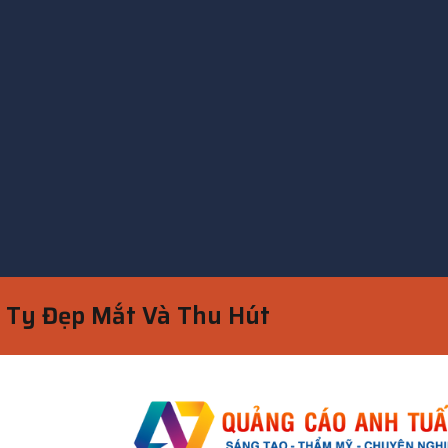
g Ty Đẹp Mắt Và Thu Hút