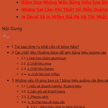
Điểm Qua Những Mẫu Bảng Hiệu Spa Đẹ
Những Sai Lầm Khi Thiết Kế Biển Quảng
In Decal Và In Hiflex Giá Rẻ Và Tốt Nhấ
Nội Dung
Tại sao công ty phải cần có bảng hiệu?
Các chất liệu thường dùng để làm bảng hiệu quảng cáo
1. Hợp kim nhôm aluminium
2. Chất liệu mica
3. Chất liệu fomex
4. Chất liệu bạt Hiflex
Những yếu tố giúp bạn có 1 bảng hiệu quảng cáo đẹp v
1. Hiểu về doanh nghiệp, thương hiệu
2. Gần gũi với khách hàng
3. Phong cách
4. Sự hài hòa về màu sắc
– Bảng hiệu công ty tiếng Anh là gì