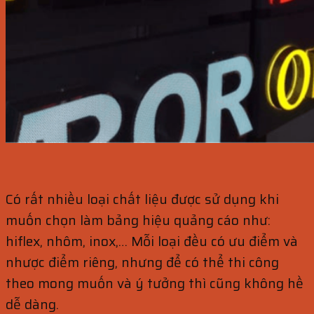
Có rất nhiều loại chất liệu được sử dụng khi
muốn chọn làm bảng hiệu quảng cáo như:
hiflex, nhôm, inox,… Mỗi loại đều có ưu điểm và
nhược điểm riêng, nhưng để có thể thi công
theo mong muốn và ý tưởng thì cũng không hề
dễ dàng.