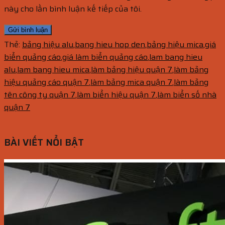
này cho lần bình luận kế tiếp của tôi.
Thẻ:
bảng hiệu alu
,
bang hieu hop den
,
bảng hiệu mica
,
giá
biển quảng cáo
,
giá làm biển quảng cáo
,
lam bang hieu
alu
,
lam bang hieu mica
,
làm bảng hiệu quận 7
,
làm bảng
hiệu quảng cáo quận 7
,
làm bảng mica quận 7
,
làm bảng
tên công ty quận 7
,
làm biển hiệu quận 7
,
làm biển số nhà
quận 7
BÀI VIẾT NỔI BẬT