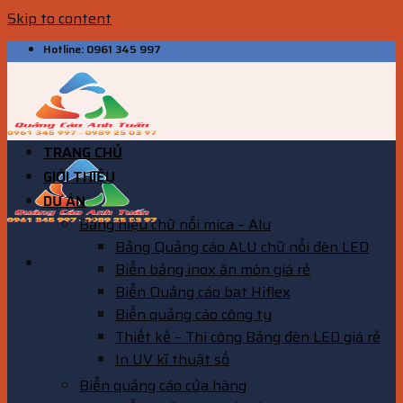
Skip to content
Hotline: 0961 345 997
TRANG CHỦ
GIỚI THIỆU
DỰ ÁN
Bảng hiệu chữ nổi mica – Alu
Bảng Quảng cáo ALU chữ nổi đèn LED
Biển bảng inox ăn mòn giá rẻ
Biển Quảng cáo bạt Hiflex
Biển quảng cáo công ty
Thiết kế – Thi công Bảng đèn LED giá rẻ
In UV kĩ thuật số
Biển quảng cáo cửa hàng