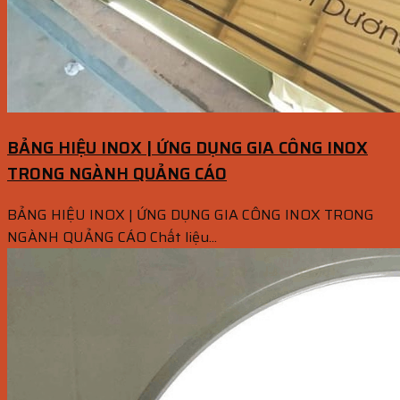
BẢNG HIỆU INOX | ỨNG DỤNG GIA CÔNG INOX
TRONG NGÀNH QUẢNG CÁO
BẢNG HIỆU INOX | ỨNG DỤNG GIA CÔNG INOX TRONG
NGÀNH QUẢNG CÁO Chất liệu...