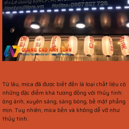
Từ lâu, mica đã được biết đến là loại chất liệu có
những đặc điểm khá tương đồng với thủy tinh:
óng ánh, xuyên sáng, sáng bóng, bề mặt phẳng
mịn. Tuy nhiên, mica bền và không dễ vỡ như
thủy tinh.