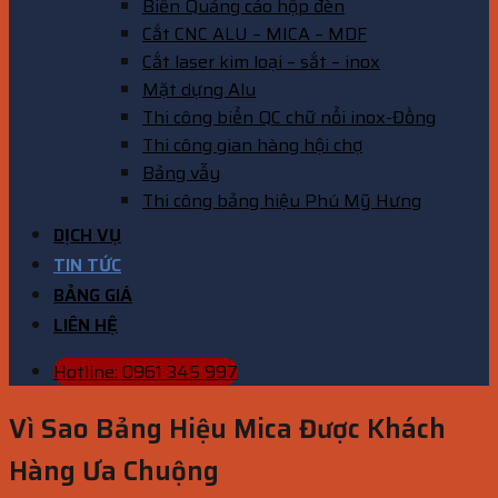
Biển Quảng cáo hộp đèn
Cắt CNC ALU – MICA – MDF
Cắt laser kim loại – sắt – inox
Mặt dựng Alu
Thi công biển QC chữ nổi inox-Đồng
Thi công gian hàng hội chợ
Bảng vẫy
Thi công bảng hiệu Phú Mỹ Hưng
DỊCH VỤ
TIN TỨC
BẢNG GIÁ
LIÊN HỆ
Hotline: 0961 345 997
Vì Sao Bảng Hiệu Mica Được Khách
Hàng Ưa Chuộng