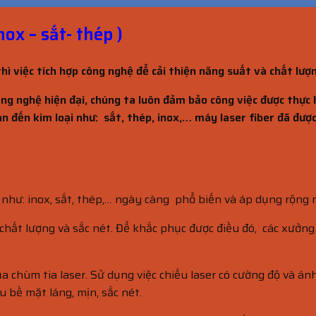
nox – sắt- thép )
hì việc tích hợp công nghệ để cải thiện năng suất và chất lượ
ông nghệ hiện đại, chúng ta luôn đảm bảo công việc được thự
an đến kim loại như: sắt, thép, inox,… máy laser fiber đã đư
 như: inox, sắt, thép,… ngày càng phổ biến và áp dụng rộng r
ất lượng và sắc nét. Để khắc phục được điều đó, các xưởng 
chùm tia laser. Sử dụng việc chiếu laser có cường độ và ánh s
u bề mặt láng, mịn, sắc nét.