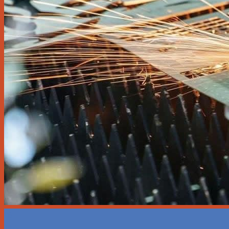
16
Th5