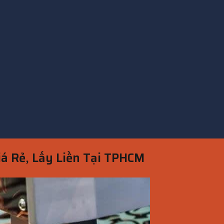
Giá Rẻ, Lấy Liền Tại TPHCM