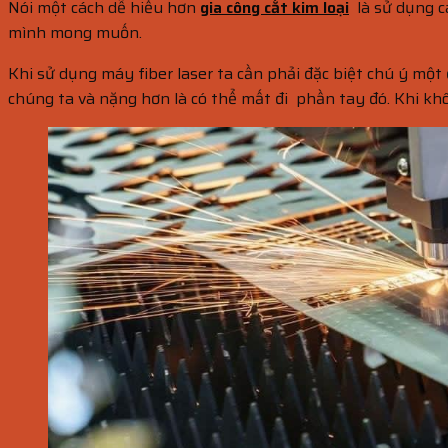
Nói một cách dễ hiểu hơn
gia công cắt kim loại
là sử dụng c
mình mong muốn.
Khi sử dụng máy fiber laser ta cần phải đặc biệt chú ý một 
chúng ta và nặng hơn là có thể mất đi phần tay đó. Khi khô