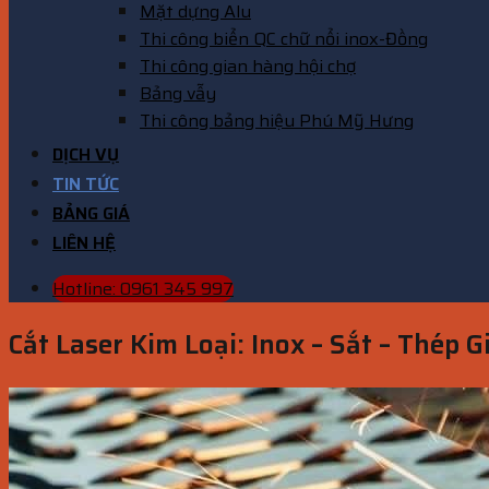
Mặt dựng Alu
Thi công biển QC chữ nổi inox-Đồng
Thi công gian hàng hội chợ
Bảng vẫy
Thi công bảng hiệu Phú Mỹ Hưng
DỊCH VỤ
TIN TỨC
BẢNG GIÁ
LIÊN HỆ
Hotline: 0961 345 997
Cắt Laser Kim Loại: Inox – Sắt – Thép 