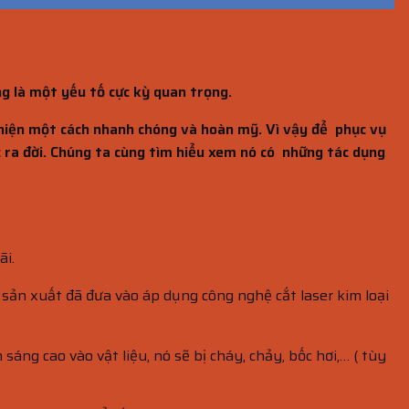
ng là một yếu tố cực kỳ quan trọng.
c hiện một cách nhanh chóng và hoàn mỹ. Vì vậy để phục vụ
ợc ra đời. Chúng ta cùng tìm hiểu xem nó có những tác dụng
ãi.
sản xuất đã đưa vào áp dụng công nghệ cắt laser kim loại
áng cao vào vật liệu, nó sẽ bị cháy, chảy, bốc hơi,… ( tùy