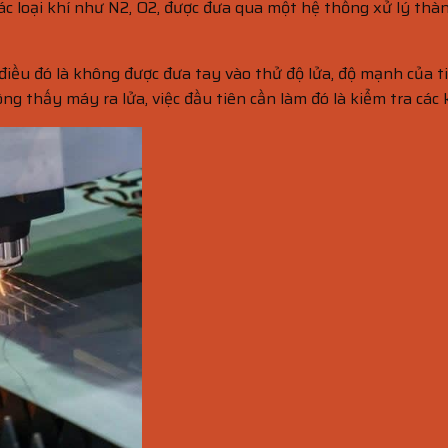
ác loại khí như N2, O2, được đưa qua một hệ thống xử lý thà
điều đó là không được đưa tay vào thử độ lửa, độ mạnh của ti
ng thấy máy ra lửa, việc đầu tiên cần làm đó là kiểm tra các