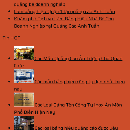
quảng bá doanh nghiệp
Làm bảng hiệu Quận 1 tại quảng cáo Anh Tuấn
Khám phá Dịch vụ Làm Bảng Hiệu Nhà Bè Cho
Doanh Nghiệp tại Quảng Cáo Anh Tuấn
Tin HOT
Các Mẫu Quảng Cáo Ấn Tượng Cho Quán
Cafe
Các mẫu bảng hiệu công ty đẹp nhất hiện
nay
Các Loại Bảng Tên Công Ty Inox Ăn Mòn
Phổ Biến Hiện Nay
Các loại bảng hiệu quảng cáo được yêu