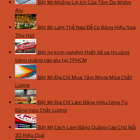
Bật Mí Những Lợi Ích Của Tấm Ốp Nhôm
Alu
Bật Mí Làm Thế Nào Để Có Bảng Hiệu Spa
Thu Hút
Bật mí kinh nghiệm thiết kế và thi công
bảng quảng cáo alu tại TPHCM
Bật Mí Địa Chỉ Mua Tấm Nhựa Mica Chất
Lượng
Bật Mí Địa Chỉ Làm Bảng Hiệu Công Ty
Bằng Inox Chất Lượng
Bật Mí Cách Làm Bảng Quảng Cáo Chữ Nổi
3D Hiệu Quả