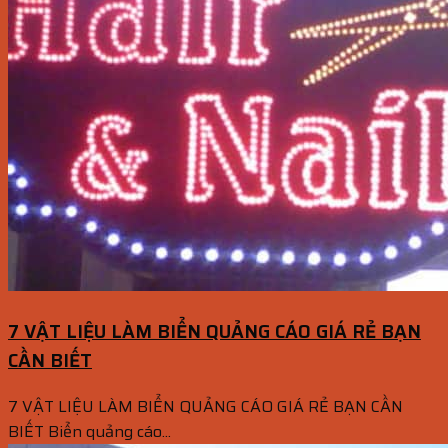
7 VẬT LIỆU LÀM BIỂN QUẢNG CÁO GIÁ RẺ BẠN
CẦN BIẾT
7 VẬT LIỆU LÀM BIỂN QUẢNG CÁO GIÁ RẺ BẠN CẦN
BIẾT Biển quảng cáo...