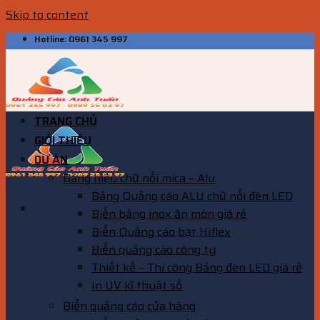
Skip to content
Hotline: 0961 345 997
TRANG CHỦ
GIỚI THIỆU
DỰ ÁN
Bảng hiệu chữ nổi mica – Alu
Bảng Quảng cáo ALU chữ nổi đèn LED
Biển bảng inox ăn mòn giá rẻ
Biển Quảng cáo bạt Hiflex
Biển quảng cáo công ty
Thiết kế – Thi công Bảng đèn LED giá rẻ
In UV kĩ thuật số
Biển quảng cáo cửa hàng