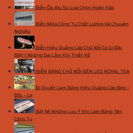
Biển Ốp Alu Sự Lựa Chọn Hoàn Hảo
Biển Mica Công Ty Chất Lượng Và Chuyên
Nghiệp
Biển Hiệu Quảng Cáo Chữ Nổi Có Gì Đặc
Biệt | Những Sai Lầm Khi Thiết Kế
BIỂN BẢNG CHỮ NỖI ĐÈN LED ROYAL TEA
Bí Quyết Làm Bảng Hiệu Quảng Cáo Đẹp –
Độc – Lạ
Bật Mí Những Lưu Ý Khi Làm Bảng Tên
Công Ty