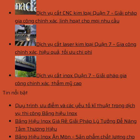
Dịch vụ cắt CNC kim loại Quận 7 – Giải pháp
gia công chính xác, linh hoạt cho mọi nhu cầu
Dịch vụ cắt laser kim loại Quận 7 – Gia công
chính xác, hiệu quả, tối ưu chi phí
Dịch vụ cắt inox Quận 7 – Giải pháp gia
công chính xác, thẩm mỹ cao
Tin nổi bật
Quy trình, ưu điểm và các yếu tố kĩ thuật trong dịch
vụ thi công Bảng hiệu Inox
Bảng Hiệu Inox Giá Rẻ: Giải Pháp Lý Tưởng Để Nâng
Tầm Thương Hiệu
Bảng Hiệu Inox Ăn Mòn – Sản phẩm chất lượng cho