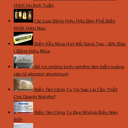
thích tại Anh Tuấn
Các Loại Bảng Hiệu Hộp Đèn Phổ Biến
Nhất Hiện Nay
Biển Vẫy Mica Hút Nổi Sáng Tạo – Độc Đáo
| Bảng Hiệu Mica
Bỏ túi những kinh nghiệm làm biển quảng
cáo từ alcorest aluminium
Biển Tên Công Ty Tại Sao Lại Cần Thiết
Cho Doanh Nghiệp?
Biển Tên Công Ty Đẹp Những Điều Nên
Biết