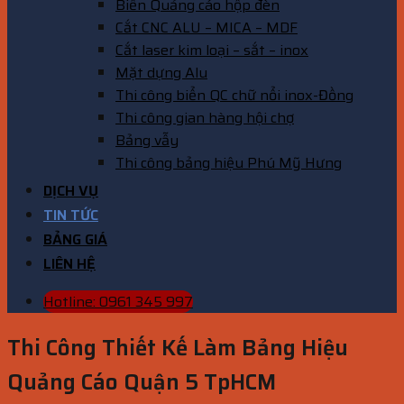
Biển Quảng cáo hộp đèn
Cắt CNC ALU – MICA – MDF
Cắt laser kim loại – sắt – inox
Mặt dựng Alu
Thi công biển QC chữ nổi inox-Đồng
Thi công gian hàng hội chợ
Bảng vẫy
Thi công bảng hiệu Phú Mỹ Hưng
DỊCH VỤ
TIN TỨC
BẢNG GIÁ
LIÊN HỆ
Hotline: 0961 345 997
Thi Công Thiết Kế Làm Bảng Hiệu
Quảng Cáo Quận 5 TpHCM