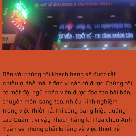
Đến với chúng tôi khách hàng sẽ được rất
nhiềulợi thế mà ít đơn vị nào có được. Chúng tôi
có một đội ngũ nhân viên được đào tạo bài bản,
chuyên môn, sáng tạo, nhiều kinh nghiệm
trong việc thiết kế, thi công bảng hiệu quảng
cáo Quận 1, vì vậy khách hàng khi lựa chọn Anh
Tuấn sẽ không phải lo lắng về việc thiết kế