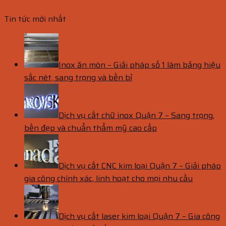
Tin tức mới nhất
Inox ăn mòn – Giải pháp số 1 làm bảng hiệu
sắc nét, sang trọng và bền bỉ
Dịch vụ cắt chữ inox Quận 7 – Sang trọng,
bền đẹp và chuẩn thẩm mỹ cao cấp
Dịch vụ cắt CNC kim loại Quận 7 – Giải pháp
gia công chính xác, linh hoạt cho mọi nhu cầu
Dịch vụ cắt laser kim loại Quận 7 – Gia công