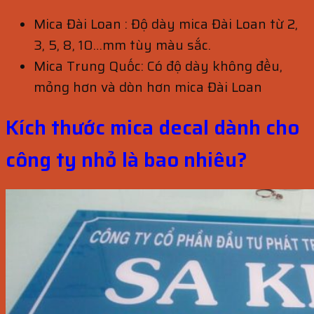
Mica Đài Loan : Độ dày mica Đài Loan từ 2,
3, 5, 8, 10…mm tùy màu sắc.
Mica Trung Quốc: Có độ dày không đều,
mỏng hơn và dòn hơn mica Đài Loan
Kích thước mica decal dành cho
công ty nhỏ là bao nhiêu?