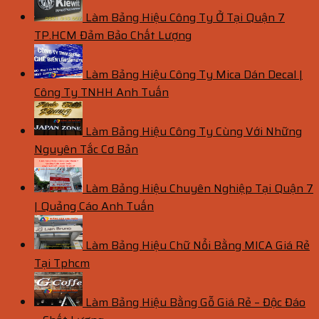
Làm Bảng Hiệu Công Ty Ở Tại Quận 7
TP.HCM Đảm Bảo Chất Lượng
Làm Bảng Hiệu Công Ty Mica Dán Decal |
Công Ty TNHH Anh Tuấn
Làm Bảng Hiệu Công Ty Cùng Với Những
Nguyên Tắc Cơ Bản
Làm Bảng Hiệu Chuyên Nghiệp Tại Quận 7
| Quảng Cáo Anh Tuấn
Làm Bảng Hiệu Chữ Nổi Bằng MICA Giá Rẻ
Tại Tphcm
Làm Bảng Hiệu Bằng Gỗ Giá Rẻ – Độc Đáo