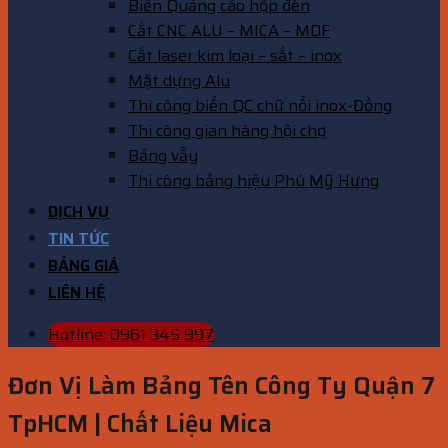
Biển Quảng cáo hộp đèn
Cắt CNC ALU – MICA – MDF
Cắt laser kim loại – sắt – inox
Mặt dựng Alu
Thi công biển QC chữ nổi inox-Đồng
Thi công gian hàng hội chợ
Bảng vẫy
Thi công bảng hiệu Phú Mỹ Hưng
DỊCH VỤ
TIN TỨC
BẢNG GIÁ
LIÊN HỆ
Hotline: 0961 345 997
Đơn Vị Làm Bảng Tên Công Ty Quận 7
TpHCM | Chất Liệu Mica