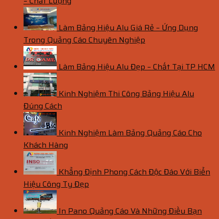
– Chất Lượng
Làm Bảng Hiệu Alu Giá Rẻ – Ứng Dụng
Trong Quảng Cáo Chuyên Nghiệp
Làm Bảng Hiệu Alu Đẹp – Chất Tại TP HCM
Kinh Nghiệm Thi Công Bảng Hiệu Alu
Đúng Cách
Kinh Nghiệm Làm Bảng Quảng Cáo Cho
Khách Hàng
Khẳng Định Phong Cách Độc Đáo Với Biển
Hiệu Công Ty Đẹp
In Pano Quảng Cáo Và Những Điều Bạn