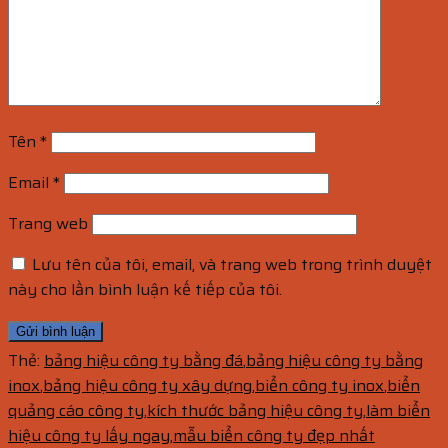
Tên
*
Email
*
Trang web
Lưu tên của tôi, email, và trang web trong trình duyệt
này cho lần bình luận kế tiếp của tôi.
Thẻ:
bảng hiệu công ty bằng đá
,
bảng hiệu công ty bằng
inox
,
bảng hiệu công ty xây dựng
,
biển công ty inox
,
biển
quảng cáo công ty
,
kích thước bảng hiệu công ty
,
làm biển
hiệu công ty lấy ngay
,
mẫu biển công ty đẹp nhất