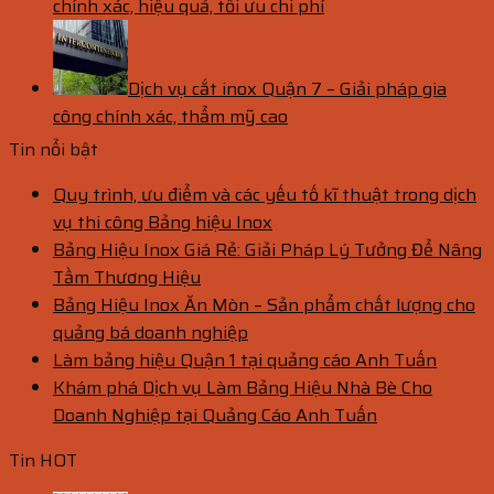
chính xác, hiệu quả, tối ưu chi phí
Dịch vụ cắt inox Quận 7 – Giải pháp gia
công chính xác, thẩm mỹ cao
Tin nổi bật
Quy trình, ưu điểm và các yếu tố kĩ thuật trong dịch
vụ thi công Bảng hiệu Inox
Bảng Hiệu Inox Giá Rẻ: Giải Pháp Lý Tưởng Để Nâng
Tầm Thương Hiệu
Bảng Hiệu Inox Ăn Mòn – Sản phẩm chất lượng cho
quảng bá doanh nghiệp
Làm bảng hiệu Quận 1 tại quảng cáo Anh Tuấn
Khám phá Dịch vụ Làm Bảng Hiệu Nhà Bè Cho
Doanh Nghiệp tại Quảng Cáo Anh Tuấn
Tin HOT