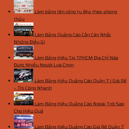
Làm bảng tên công ty đẹp theo phong
thủy
Làm Bảng Quảng Cáo Cần Cân Nhắc
Những Điều Gì
Làm Bảng Hiệu Tại TPHCM Địa Chỉ Nào
Được Nhiều Người Lựa Chọn
Làm Bảng Hiệu Quảng Cáo Quận 7 | Giá Rẻ
– Thi Công Nhanh
Làm Bảng Hiệu Quảng Cáo Ngoài Trời Sao
Cho Hiệu Quả
Làm Bảng Hiệu Quảng Cáo Giá Rẻ Quận 7