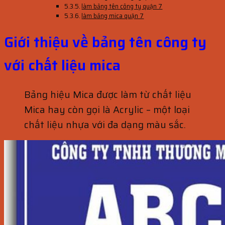
làm bảng tên công ty quận 7
làm bảng mica quận 7
Giới thiệu về bảng tên công ty
với chất liệu mica
Bảng hiệu Mica được làm từ chất liệu
Mica hay còn gọi là Acrylic – một loại
chất liệu nhựa với đa dạng màu sắc.