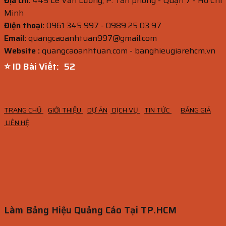
Địa chỉ:
445 Lê Văn Lương, P. Tân phong - Quận 7 - Hồ Chí
Minh
Điện thoại:
0961 345 997 - 0989 25 03 97
Email:
quangcaoanhtuan997@gmail.com
Website :
quangcaoanhtuan.com - banghieugiarehcm.vn
⭐ ID Bài Viết:
50
TRANG CHỦ
GIỚI THIỆU
DỰ ÁN
DỊCH VỤ
TIN TỨC
BẢNG GIÁ
LIÊN HỆ
Làm Bảng Hiệu Quảng Cáo Tại TP.HCM