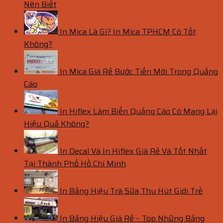
Nên Biết
In Mica Là Gì? In Mica TPHCM Có Tốt
Không?
In Mica Giá Rẻ Bước Tiến Mới Trong Quảng
Cáo
In Hiflex Làm Biển Quảng Cáo Có Mang Lại
Hiệu Quả Không?
In Decal Và In Hiflex Giá Rẻ Và Tốt Nhất
Tại Thành Phố Hồ Chí Minh
In Bảng Hiệu Trà Sữa Thu Hút Giới Trẻ
In Bảng Hiệu Giá Rẻ – Top Những Bảng