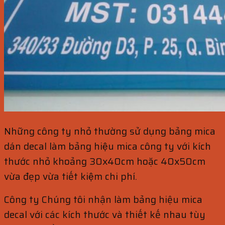
Những công ty nhỏ thường sử dụng bảng mica
dán decal làm bảng hiệu mica công ty với kích
thước nhỏ khoảng 30x40cm hoặc 40x50cm
vừa đẹp vừa tiết kiệm chi phí.
Công ty Chúng tôi nhận làm bảng hiệu mica
decal với các kích thước và thiết kế nhau tùy