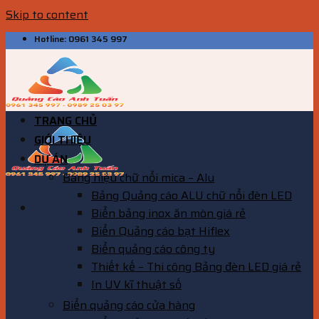
Skip to content
Hotline: 0961 345 997
TRANG CHỦ
GIỚI THIỆU
DỰ ÁN
Bảng hiệu chữ nổi mica – Alu
Bảng Quảng cáo ALU chữ nổi đèn LED
Biển bảng inox ăn mòn giá rẻ
Biển Quảng cáo bạt Hiflex
Biển quảng cáo công ty
Thiết kế – Thi công Bảng đèn LED giá rẻ
In UV kĩ thuật số
Biển quảng cáo cửa hàng