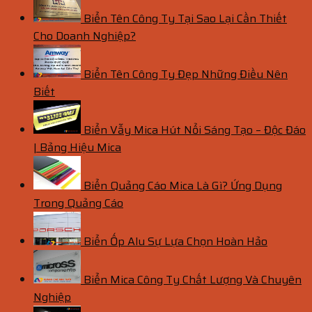
Biển Tên Công Ty Tại Sao Lại Cần Thiết
Cho Doanh Nghiệp?
Biển Tên Công Ty Đẹp Những Điều Nên
Biết
Biển Vẫy Mica Hút Nổi Sáng Tạo – Độc Đáo
| Bảng Hiệu Mica
Biển Quảng Cáo Mica Là Gì? Ứng Dụng
Trong Quảng Cáo
Biển Ốp Alu Sự Lựa Chọn Hoàn Hảo
Biển Mica Công Ty Chất Lượng Và Chuyên
Nghiệp