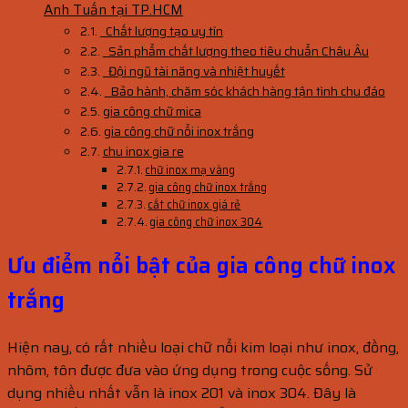
Anh Tuấn tại TP.HCM
Chất lượng tạo uy tín
Sản phẩm chất lượng theo tiêu chuẩn Châu Âu
Đội ngũ tài năng và nhiệt huyết
Bảo hành, chăm sóc khách hàng tận tình chu đáo
gia công chữ mica
gia công chữ nổi inox trắng
chu inox gia re
chữ inox mạ vàng
gia công chữ inox trắng
cắt chữ inox giá rẻ
gia công chữ inox 304
Ưu điểm nổi bật của gia công chữ inox
trắng
Hiện nay, có rất nhiều loại chữ nổi kim loại như inox, đồng,
nhôm, tôn được đưa vào ứng dụng trong cuộc sống. Sử
dụng nhiều nhất vẫn là inox 201 và inox 304. Đây là