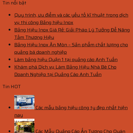
Tin nổi bật
Quy trình, ưu điểm và các yếu tố kĩ thuật trong dịch
vụ thi công Bảng hiệu Inox
Bảng Hiệu Inox Giá Rẻ: Giải Pháp Lý Tưởng Để Nâng
Tầm Thương Hiệu
Bảng Hiệu Inox Ăn Mòn – Sản phẩm chất lượng cho
quảng bá doanh nghiệp
Làm bảng hiệu Quận 1 tại quảng cáo Anh Tuấn
Khám phá Dịch vụ Làm Bảng Hiệu Nhà Bè Cho
Doanh Nghiệp tại Quảng Cáo Anh Tuấn
Tin HOT
Các mẫu bảng hiệu công ty đẹp nhất hiện
nay
Các Mẫu Quảng Cáo Ấn Tượng Cho Quán