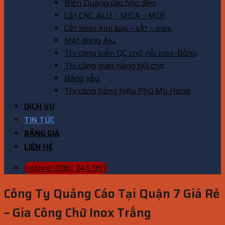
Biển Quảng cáo hộp đèn
Cắt CNC ALU – MICA – MDF
Cắt laser kim loại – sắt – inox
Mặt dựng Alu
Thi công biển QC chữ nổi inox-Đồng
Thi công gian hàng hội chợ
Bảng vẫy
Thi công bảng hiệu Phú Mỹ Hưng
DỊCH VỤ
TIN TỨC
BẢNG GIÁ
LIÊN HỆ
Hotline: 0961 345 997
Công Ty Quảng Cáo Tại Quận 7 Giá Rẻ
– Gia Công Chữ Inox Trắng