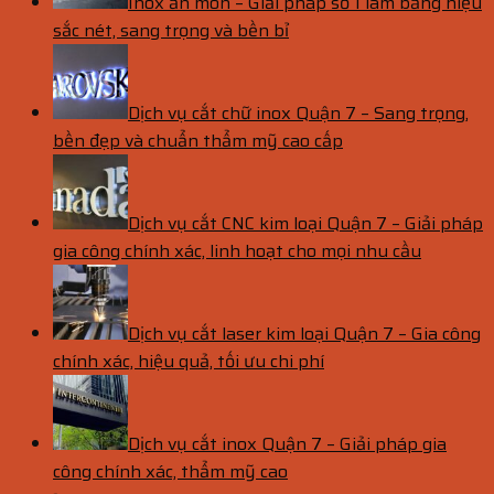
Inox ăn mòn – Giải pháp số 1 làm bảng hiệu
sắc nét, sang trọng và bền bỉ
Dịch vụ cắt chữ inox Quận 7 – Sang trọng,
bền đẹp và chuẩn thẩm mỹ cao cấp
Dịch vụ cắt CNC kim loại Quận 7 – Giải pháp
gia công chính xác, linh hoạt cho mọi nhu cầu
Dịch vụ cắt laser kim loại Quận 7 – Gia công
chính xác, hiệu quả, tối ưu chi phí
Dịch vụ cắt inox Quận 7 – Giải pháp gia
công chính xác, thẩm mỹ cao