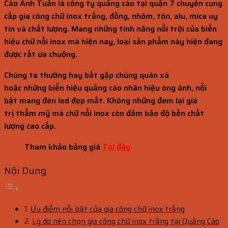
Cáo Anh Tuấn là công ty quảng cáo tại quận 7 chuyên
cung
cấp
gia công chữ inox trắng, đồng, nhôm, tôn, alu, mica uy
tín và chất lượng. M
ang
những
tính năng
nổi trội
của biển
hiệu chữ nổi inox mà
hiện nay
,
loại
sản phẩm này hiện đang
được rất
ưa chuộng
.
Chúng ta thường hay bắt gặp chúng quán xá
hoặc
những
biển hiệu quảng cáo
nhãn hiệu
óng ánh
,
nổi
bật
mang
đèn led đẹp mắt.
Không
những
đem lại
giá
trị
thẩm mỹ mà chữ nổi inox còn đảm bảo độ bền chất
lượng cao cấp.
Tham khảo bảng giá
Tại đây
Nội Dung
Ưu điểm nổi bật của gia công chữ inox trắng
Lý do nên chọn gia công chữ inox trắng tại Quảng Cáo