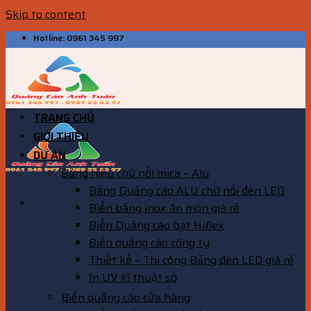
Skip to content
Hotline: 0961 345 997
TRANG CHỦ
GIỚI THIỆU
DỰ ÁN
Bảng hiệu chữ nổi mica – Alu
Bảng Quảng cáo ALU chữ nổi đèn LED
Biển bảng inox ăn mòn giá rẻ
Biển Quảng cáo bạt Hiflex
Biển quảng cáo công ty
Thiết kế – Thi công Bảng đèn LED giá rẻ
In UV kĩ thuật số
Biển quảng cáo cửa hàng