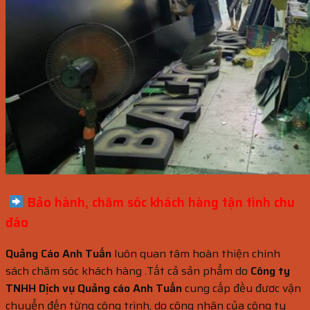
Bảo hành, chăm sóc khách hàng
tận tình chu
đáo
Quảng Cáo Anh Tuấn
luôn quan tâm hoàn thiện chính
sách chăm sóc khách hàng .Tất cả sản phẩm do
Công ty
TNHH Dịch vụ Quảng cáo Anh Tuấn
cung cấp đều đươc vận
chuyển đến từng công trình, do công nhân của công ty