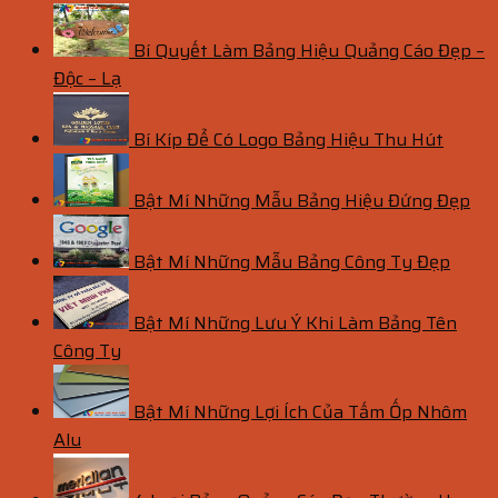
Bí Quyết Làm Bảng Hiệu Quảng Cáo Đẹp –
Độc – Lạ
Bí Kíp Để Có Logo Bảng Hiệu Thu Hút
Bật Mí Những Mẫu Bảng Hiệu Đứng Đẹp
Bật Mí Những Mẫu Bảng Công Ty Đẹp
Bật Mí Những Lưu Ý Khi Làm Bảng Tên
Công Ty
Bật Mí Những Lợi Ích Của Tấm Ốp Nhôm
Alu