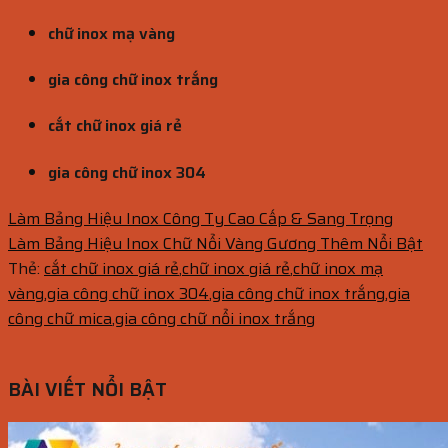
chữ inox mạ vàng
gia công chữ inox trắng
cắt chữ inox giá rẻ
gia công chữ inox 304
Làm Bảng Hiệu Inox Công Ty Cao Cấp & Sang Trọng
Làm Bảng Hiệu Inox Chữ Nổi Vàng Gương Thêm Nổi Bật
Thẻ:
cắt chữ inox giá rẻ
,
chữ inox giá rẻ
,
chữ inox mạ
vàng
,
gia công chữ inox 304
,
gia công chữ inox trắng
,
gia
công chữ mica
,
gia công chữ nổi inox trắng
BÀI VIẾT NỔI BẬT