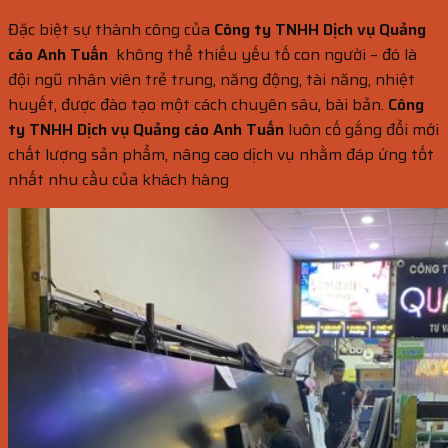
Đặc biệt sự thành công của
Công ty TNHH Dịch vụ Quảng
cáo Anh Tuấn
không thể thiếu yếu tố con người – đó là
đội ngũ nhân viên trẻ trung, năng động, tài năng, nhiệt
huyết, được đào tạo một cách chuyên sâu, bài bản.
Công
ty TNHH Dịch vụ Quảng cáo Anh Tuấn
luôn cố gắng đổi mới
chất lượng sản phẩm, nâng cao dịch vụ nhằm đáp ứng tốt
nhất nhu cầu của khách hàng