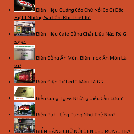
Biển Hiệu Quảng Cáo Chữ Nổi Có Gì Đặc
Biệt | Những Sai Lầm Khi Thiết Kế
Biển Hiệu Cafe Bằng Chất Liệu Nào Rẻ &
Đẹp?
Biển Đồng Ăn Mòn, Biển Inox Ăn Mòn Là
Gì?
Biển Điện Tử Led 3 Màu Là Gì?
Biển Công Ty và Những Điều Cần Lưu Ý
Biển Bạt – Ứng Dụng Như Thế Nào?
BIỂN BẢNG CHỮ NỖI ĐÈN LED ROYAL TEA