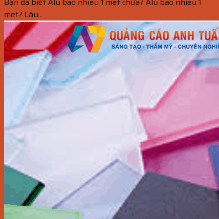
Bạn đã biết Alu bao nhieu 1 met chưa? Alu bao nhieu 1
met? Câu...