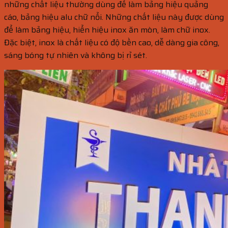
những chất liệu thường dùng để làm bảng hiệu quảng
cáo, bảng hiệu alu chữ nổi. Những chất liệu này được dùng
để làm bảng hiệu, hiển hiệu inox ăn mòn, làm chữ inox.
Đặc biệt, inox là chất liệu có độ bền cao, dễ dàng gia công,
sáng bóng tự nhiên và không bị rỉ sét.