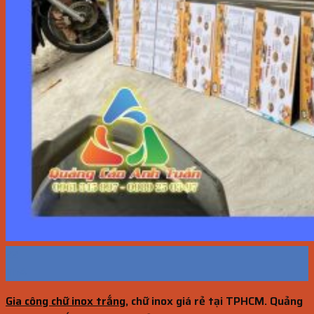
22
Th4
Gia công chữ inox trắng
, chữ inox giá
rẻ
tại TPHCM. Quảng