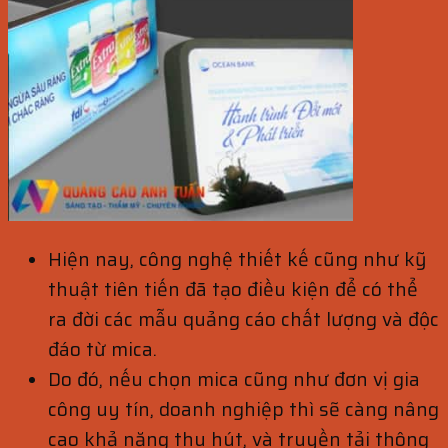
Hiện nay, công nghệ thiết kế cũng như kỹ
thuật tiên tiến đã tạo điều kiện để có thể
ra đời các mẫu quảng cáo chất lượng và độc
đáo từ mica.
Do đó, nếu chọn mica cũng như đơn vị gia
công uy tín, doanh nghiệp thì sẽ càng nâng
cao khả năng thu hút, và truyền tải thông