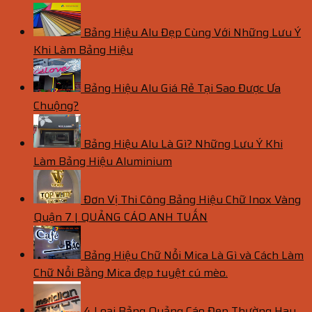
Bảng Hiệu Alu Đẹp Cùng Với Những Lưu Ý
Khi Làm Bảng Hiệu
Bảng Hiệu Alu Giá Rẻ Tại Sao Được Ưa
Chuộng?
Bảng Hiệu Alu Là Gì? Những Lưu Ý Khi
Làm Bảng Hiệu Aluminium
Đơn Vị Thi Công Bảng Hiệu Chữ Inox Vàng
Quận 7 | QUẢNG CÁO ANH TUẤN
Bảng Hiệu Chữ Nổi Mica Là Gì và Cách Làm
Chữ Nổi Bằng Mica đẹp tuyệt cú mèo.
4 Loại Bảng Quảng Cáo Đẹp Thường Hay