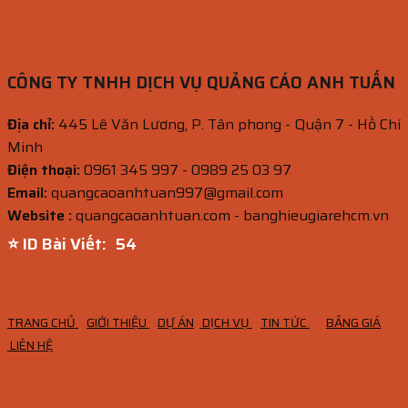
CÔNG TY TNHH DỊCH VỤ QUẢNG CÁO ANH TUẤN
Địa chỉ:
445 Lê Văn Lương, P. Tân phong - Quận 7 - Hồ Chí
Minh
Điện thoại:
0961 345 997 - 0989 25 03 97
Email:
quangcaoanhtuan997@gmail.com
Website :
quangcaoanhtuan.com - banghieugiarehcm.vn
⭐ ID Bài Viết:
52
TRANG CHỦ
GIỚI THIỆU
DỰ ÁN
DỊCH VỤ
TIN TỨC
BẢNG GIÁ
LIÊN HỆ