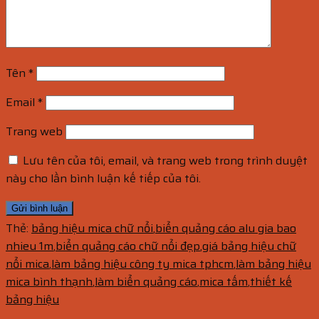
Tên
*
Email
*
Trang web
Lưu tên của tôi, email, và trang web trong trình duyệt
này cho lần bình luận kế tiếp của tôi.
Thẻ:
bảng hiệu mica chữ nổi
,
biển quảng cáo alu gia bao
nhieu 1m
,
biển quảng cáo chữ nổi đẹp
,
giá bảng hiệu chữ
nổi mica
,
làm bảng hiệu công ty mica tphcm
,
làm bảng hiệu
mica bình thạnh
,
làm biển quảng cáo
,
mica tấm
,
thiết kế
bảng hiệu