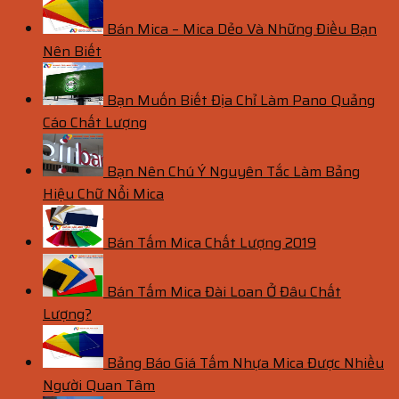
Bán Mica – Mica Dẻo Và Những Điều Bạn
Nên Biết
Bạn Muốn Biết Địa Chỉ Làm Pano Quảng
Cáo Chất Lượng
Bạn Nên Chú Ý Nguyên Tắc Làm Bảng
Hiệu Chữ Nổi Mica
Bán Tấm Mica Chất Lượng 2019
Bán Tấm Mica Đài Loan Ở Đâu Chất
Lượng?
Bảng Báo Giá Tấm Nhựa Mica Được Nhiều
Người Quan Tâm