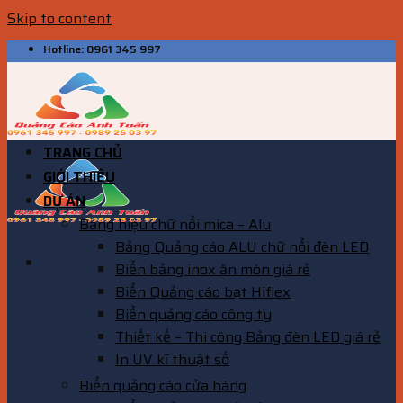
Skip to content
Hotline: 0961 345 997
TRANG CHỦ
GIỚI THIỆU
DỰ ÁN
Bảng hiệu chữ nổi mica – Alu
Bảng Quảng cáo ALU chữ nổi đèn LED
Biển bảng inox ăn mòn giá rẻ
Biển Quảng cáo bạt Hiflex
Biển quảng cáo công ty
Thiết kế – Thi công Bảng đèn LED giá rẻ
In UV kĩ thuật số
Biển quảng cáo cửa hàng