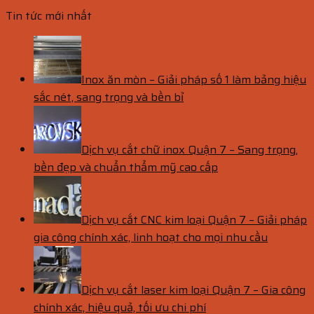
Tin tức mới nhất
Inox ăn mòn – Giải pháp số 1 làm bảng hiệu
sắc nét, sang trọng và bền bỉ
Dịch vụ cắt chữ inox Quận 7 – Sang trọng,
bền đẹp và chuẩn thẩm mỹ cao cấp
Dịch vụ cắt CNC kim loại Quận 7 – Giải pháp
gia công chính xác, linh hoạt cho mọi nhu cầu
Dịch vụ cắt laser kim loại Quận 7 – Gia công
chính xác, hiệu quả, tối ưu chi phí