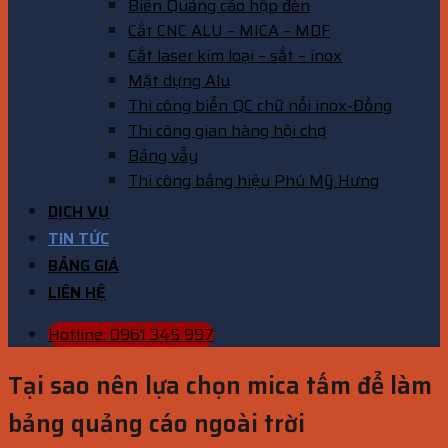
Biển Quảng cáo hộp đèn
Cắt CNC ALU – MICA – MDF
Cắt laser kim loại – sắt – inox
Mặt dựng Alu
Thi công biển QC chữ nổi inox-Đồng
Thi công gian hàng hội chợ
Bảng vẫy
Thi công bảng hiệu Phú Mỹ Hưng
DỊCH VỤ
TIN TỨC
BẢNG GIÁ
LIÊN HỆ
Hotline: 0961 345 997
Tại sao nên lựa chọn mica tấm để làm
bảng quảng cáo ngoài trời