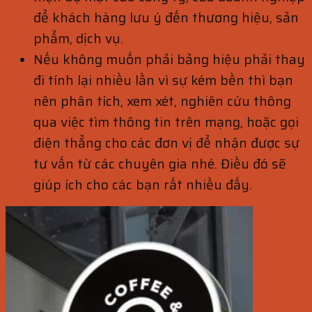
để khách hàng lưu ý đến thương hiệu, sản
phẩm, dịch vụ.
Nếu không muốn phải bảng hiệu phải thay
đi tính lại nhiều lần vì sự kém bền thì bạn
nên phân tích, xem xét, nghiên cứu thông
qua việc tìm thông tin trên mạng, hoặc gọi
điện thẳng cho các đơn vị để nhận được sự
tư vấn từ các chuyên gia nhé. Điều đó sẽ
giúp ích cho các bạn rất nhiều đấy.