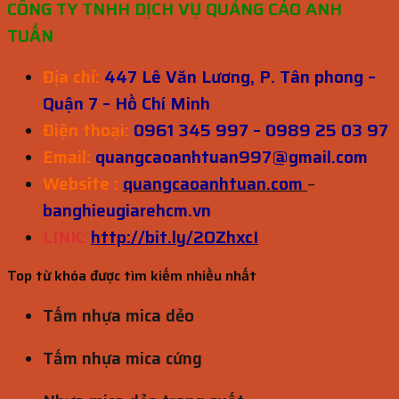
CÔNG TY TNHH DỊCH VỤ QUẢNG CÁO ANH
TUẤN
Địa chỉ:
447 Lê Văn Lương, P. Tân phong –
Quận 7 – Hồ Chí Minh
Điện thoại:
0961 345 997 – 0989 25 03 97
Email:
quangcaoanhtuan997@gmail.com
Website :
quangcaoanhtuan.com
–
banghieugiarehcm.vn
LINK:
http://bit.ly/2OZhxcI
Top từ khóa được tìm kiếm nhiều nhất
Tấm nhựa mica dẻo
Tấm nhựa mica cứng