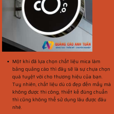
Một khi đã lựa chọn chất liệu mica làm
bảng quảng cáo thì đây sẽ là sự chựa chọn
quá tuyệt vời cho thương hiệu của bạn.
Tuy nhiên, chất liệu dù có đẹp đến mấy mà
không được thi công, thiết kế đúng chuẩn
thì cũng không thể sử dụng lâu được đâu
nhé.