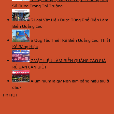
Sử Dụng Trong Thị Trường
5 Loại Vật Liệu Được Dùng Phổ Biến Làm
Biển Quảng Cáo
5 Quy Tắc Thiết Kế Biển Quảng Cáo, Thiết
Kế Bảng Hiệu
7 VẬT LIỆU LÀM BIỂN QUẢNG CÁO GIÁ
RẺ BẠN CẦN BIẾT
Aluminium là gì? Nên làm bảng hiệu alu ở
đâu?
Tin HOT