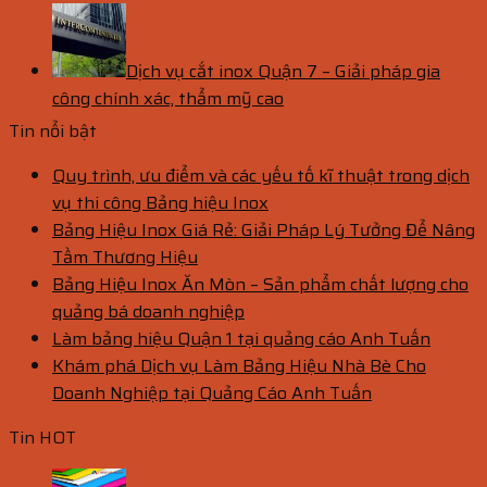
Dịch vụ cắt inox Quận 7 – Giải pháp gia
công chính xác, thẩm mỹ cao
Tin nổi bật
Quy trình, ưu điểm và các yếu tố kĩ thuật trong dịch
vụ thi công Bảng hiệu Inox
Bảng Hiệu Inox Giá Rẻ: Giải Pháp Lý Tưởng Để Nâng
Tầm Thương Hiệu
Bảng Hiệu Inox Ăn Mòn – Sản phẩm chất lượng cho
quảng bá doanh nghiệp
Làm bảng hiệu Quận 1 tại quảng cáo Anh Tuấn
Khám phá Dịch vụ Làm Bảng Hiệu Nhà Bè Cho
Doanh Nghiệp tại Quảng Cáo Anh Tuấn
Tin HOT