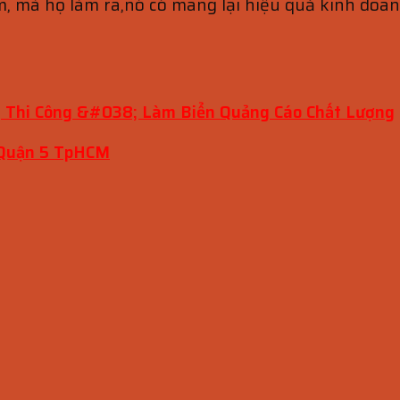
, mà họ làm ra,nó có mang lại hiệu quả kinh doa
 Thi Công &#038; Làm Biển Quảng Cáo Chất Lượng
 Quận 5 TpHCM