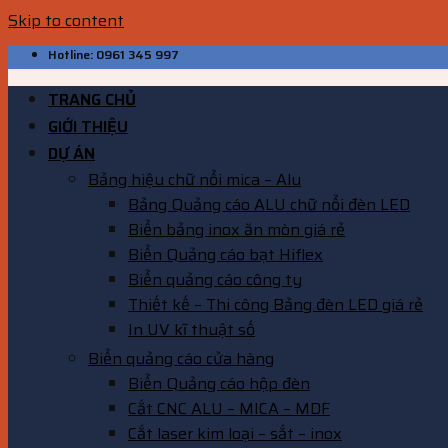
Skip to content
Hotline: 0961 345 997
TRANG CHỦ
GIỚI THIỆU
DỰ ÁN
Bảng hiệu chữ nổi mica – Alu
Bảng Quảng cáo ALU chữ nổi đèn LED
Biển bảng inox ăn mòn giá rẻ
Biển Quảng cáo bạt Hiflex
Biển quảng cáo công ty
Thiết kế – Thi công Bảng đèn LED giá rẻ
In UV kĩ thuật số
Biển quảng cáo cửa hàng
Biển Quảng cáo hộp đèn
Cắt CNC ALU – MICA – MDF
Cắt laser kim loại – sắt – inox