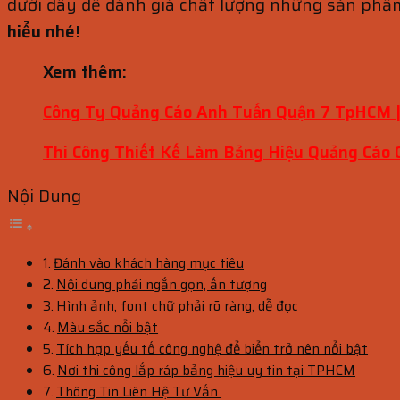
dưới đây để đánh giá chất lượng những sản phẩm
hiểu nhé!
Xem thêm:
Công Ty Quảng Cáo Anh Tuấn Quận 7 TpHCM |
Thi Công Thiết Kế Làm Bảng Hiệu Quảng Cáo
Nội Dung
Đánh vào khách hàng mục tiêu
Nội dung phải ngắn gọn, ấn tượng
Hình ảnh, font chữ phải rõ ràng, dễ đọc
Màu sắc nổi bật
Tích hợp yếu tố công nghệ để biển trở nên nổi bật
Nơi thi công lắp ráp bảng hiệu uy tin tại TPHCM
Thông Tin Liên Hệ Tư Vấn