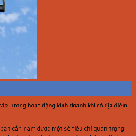
cáo
. Trong hoạt động kinh doanh khi có địa điểm
g bạn cần nắm được một số tiêu chí quan trọng