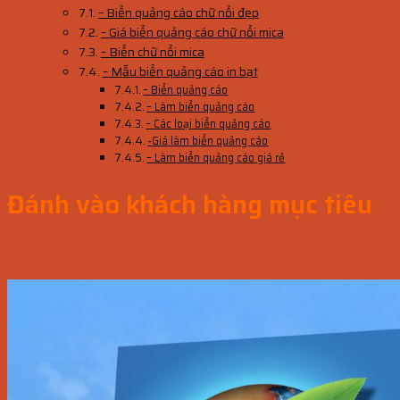
– Biển quảng cáo chữ nổi đẹp
– Giá biển quảng cáo chữ nổi mica
– Biển chữ nổi mica
– Mẫu biển quảng cáo in bạt
– Biển quảng cáo
– Làm biển quảng cáo
– Các loại biển quảng cáo
-Giá làm biển quảng cáo
– Làm biển quảng cáo giá rẻ
Đánh vào khách hàng mục tiêu