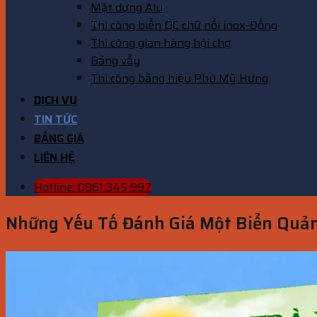
Mặt dựng Alu
Thi công biển QC chữ nổi inox-Đồng
Thi công gian hàng hội chợ
Bảng vẫy
Thi công bảng hiệu Phú Mỹ Hưng
DỊCH VỤ
TIN TỨC
BẢNG GIÁ
LIÊN HỆ
Hotline: 0961 345 997
Những Yếu Tố Đánh Giá Một Biển Quả