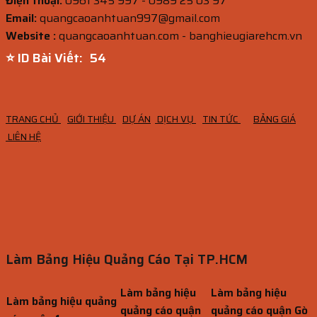
Điện thoại:
0961 345 997 - 0989 25 03 97
Email:
quangcaoanhtuan997@gmail.com
Website :
quangcaoanhtuan.com - banghieugiarehcm.vn
⭐ ID Bài Viết:
52
TRANG CHỦ
GIỚI THIỆU
DỰ ÁN
DỊCH VỤ
TIN TỨC
BẢNG GIÁ
LIÊN HỆ
Làm Bảng Hiệu Quảng Cáo Tại TP.HCM
Làm bảng hiệu
Làm bảng hiệu
Làm bảng hiệu quảng
quảng cáo quận
quảng cáo quận Gò