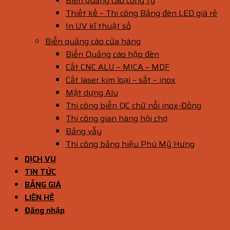
Biển quảng cáo công ty
Thiết kế – Thi công Bảng đèn LED giá rẻ
In UV kĩ thuật số
Biển quảng cáo cửa hàng
Biển Quảng cáo hộp đèn
Cắt CNC ALU – MICA – MDF
Cắt laser kim loại – sắt – inox
Mặt dựng Alu
Thi công biển QC chữ nổi inox-Đồng
Thi công gian hàng hội chợ
Bảng vẫy
Thi công bảng hiệu Phú Mỹ Hưng
DỊCH VỤ
TIN TỨC
BẢNG GIÁ
LIÊN HỆ
Đăng nhập