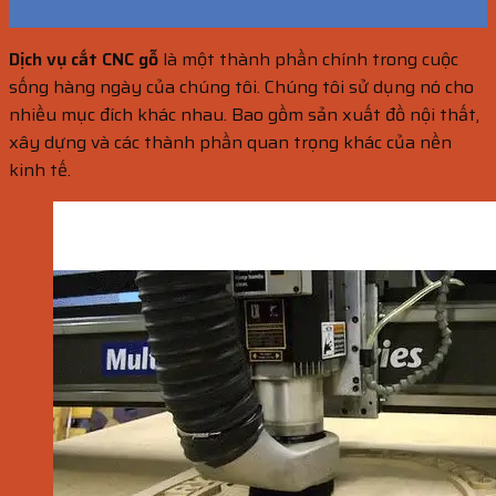
Th10
Dịch vụ cắt CNC
gỗ
là một thành phần chính trong cuộc
sống hàng ngày của chúng tôi. Chúng tôi sử dụng nó cho
nhiều mục đích khác nhau. Bao gồm sản xuất đồ nội thất,
xây dựng và các thành phần quan trọng khác của nền
kinh tế.