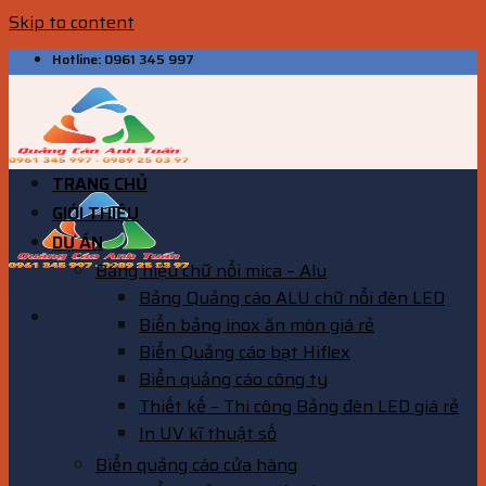
Skip to content
Hotline: 0961 345 997
TRANG CHỦ
GIỚI THIỆU
DỰ ÁN
Bảng hiệu chữ nổi mica – Alu
Bảng Quảng cáo ALU chữ nổi đèn LED
Biển bảng inox ăn mòn giá rẻ
Biển Quảng cáo bạt Hiflex
Biển quảng cáo công ty
Thiết kế – Thi công Bảng đèn LED giá rẻ
In UV kĩ thuật số
Biển quảng cáo cửa hàng