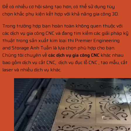
Để có nhiều cơ hội sáng tạo hơn, có thể sử dụng tùy
chọn khắc phụ kiện kết hợp với khả năng gia công 3D.
Trong trường hợp bạn hoàn toàn không quen thuộc với
các dịch vụ gia công CNC và đang tìm kiếm các giải pháp kỹ
thuật trong sản xuất kim loại thì Premier Engineering
and Storage Anh Tuấn là lựa chọn phù hợp cho bạn.
Chúng tôi chuyên về
các dịch vụ gia công CNC
khác nhau
bao gồm dịch vụ cắt CNC, dịch vụ đục lỗ CNC , tạo mẫu, cắt
laser và nhiều dịch vụ khác.