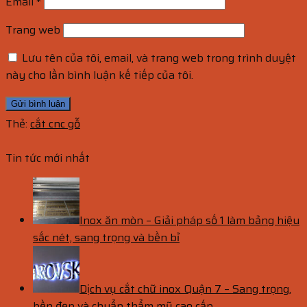
Email
*
Trang web
Lưu tên của tôi, email, và trang web trong trình duyệt
này cho lần bình luận kế tiếp của tôi.
Thẻ:
cắt cnc gỗ
Tin tức mới nhất
Inox ăn mòn – Giải pháp số 1 làm bảng hiệu
sắc nét, sang trọng và bền bỉ
Dịch vụ cắt chữ inox Quận 7 – Sang trọng,
bền đẹp và chuẩn thẩm mỹ cao cấp