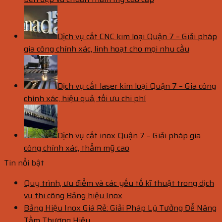
Dịch vụ cắt CNC kim loại Quận 7 – Giải pháp
gia công chính xác, linh hoạt cho mọi nhu cầu
Dịch vụ cắt laser kim loại Quận 7 – Gia công
chính xác, hiệu quả, tối ưu chi phí
Dịch vụ cắt inox Quận 7 – Giải pháp gia
công chính xác, thẩm mỹ cao
Tin nổi bật
Quy trình, ưu điểm và các yếu tố kĩ thuật trong dịch
vụ thi công Bảng hiệu Inox
Bảng Hiệu Inox Giá Rẻ: Giải Pháp Lý Tưởng Để Nâng
Tầm Thương Hiệu