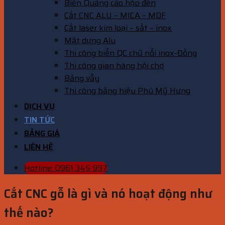
Biển Quảng cáo hộp đèn
Cắt CNC ALU – MICA – MDF
Cắt laser kim loại – sắt – inox
Mặt dựng Alu
Thi công biển QC chữ nổi inox-Đồng
Thi công gian hàng hội chợ
Bảng vẫy
Thi công bảng hiệu Phú Mỹ Hưng
DỊCH VỤ
TIN TỨC
BẢNG GIÁ
LIÊN HỆ
Hotline: 0961 345 997
Cắt CNC gỗ là gì và nó hoạt động như
thế nào?