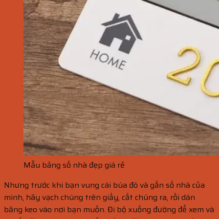
Mẫu bảng số nhà đẹp giá rẻ
Nhưng trước khi bạn vung cái búa đó và gắn số nhà của
mình, hãy vạch chúng trên giấy, cắt chúng ra, rồi dán
băng keo vào nơi bạn muốn. Đi bộ xuống đường để xem và