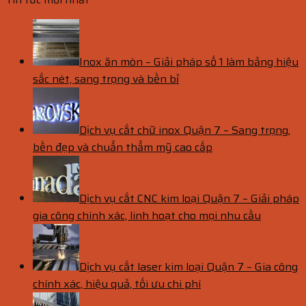
Inox ăn mòn – Giải pháp số 1 làm bảng hiệu
sắc nét, sang trọng và bền bỉ
Dịch vụ cắt chữ inox Quận 7 – Sang trọng,
bền đẹp và chuẩn thẩm mỹ cao cấp
Dịch vụ cắt CNC kim loại Quận 7 – Giải pháp
gia công chính xác, linh hoạt cho mọi nhu cầu
Dịch vụ cắt laser kim loại Quận 7 – Gia công
chính xác, hiệu quả, tối ưu chi phí