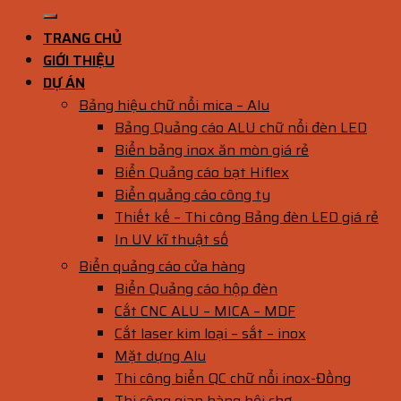
TRANG CHỦ
GIỚI THIỆU
DỰ ÁN
Bảng hiệu chữ nổi mica – Alu
Bảng Quảng cáo ALU chữ nổi đèn LED
Biển bảng inox ăn mòn giá rẻ
Biển Quảng cáo bạt Hiflex
Biển quảng cáo công ty
Thiết kế – Thi công Bảng đèn LED giá rẻ
In UV kĩ thuật số
Biển quảng cáo cửa hàng
Biển Quảng cáo hộp đèn
Cắt CNC ALU – MICA – MDF
Cắt laser kim loại – sắt – inox
Mặt dựng Alu
Thi công biển QC chữ nổi inox-Đồng
Thi công gian hàng hội chợ