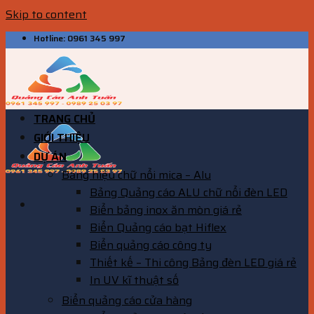
Skip to content
Hotline: 0961 345 997
TRANG CHỦ
GIỚI THIỆU
DỰ ÁN
Bảng hiệu chữ nổi mica – Alu
Bảng Quảng cáo ALU chữ nổi đèn LED
Biển bảng inox ăn mòn giá rẻ
Biển Quảng cáo bạt Hiflex
Biển quảng cáo công ty
Thiết kế – Thi công Bảng đèn LED giá rẻ
In UV kĩ thuật số
Biển quảng cáo cửa hàng