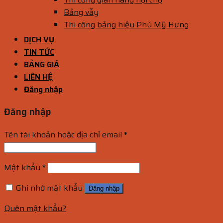
Bảng vẫy
Thi công bảng hiệu Phú Mỹ Hưng
DỊCH VỤ
TIN TỨC
BẢNG GIÁ
LIÊN HỆ
Đăng nhập
Đăng nhập
Tên tài khoản hoặc địa chỉ email
*
Mật khẩu
*
Ghi nhớ mật khẩu
Đăng nhập
Quên mật khẩu?