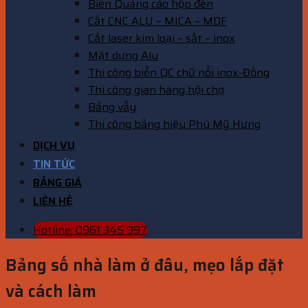
Biển Quảng cáo hộp đèn
Cắt CNC ALU – MICA – MDF
Cắt laser kim loại – sắt – inox
Mặt dựng Alu
Thi công biển QC chữ nổi inox-Đồng
Thi công gian hàng hội chợ
Bảng vẫy
Thi công bảng hiệu Phú Mỹ Hưng
DỊCH VỤ
TIN TỨC
BẢNG GIÁ
LIÊN HỆ
Hotline: 0961 345 997
Bảng số nhà làm ở đâu, mẹo lắp đặt
và cách làm