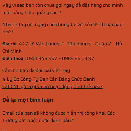
Vậy vì sao bạn còn chưa gọi ngay để đặt hàng cho mình
một bảng hiệu quảng cáo ?
Nhanh tay gọi ngay cho chúng tôi với số điện thoại này
nhé !
Địa chỉ:
447 Lê Văn Lương, P. Tân phong – Quận 7 – Hồ
Chí Minh
Điện thoại:
0961 345 997 – 0989 25 03 97
Cảm ơn bạn đã đọc bài viết này
4 Lý Do Công Ty Bạn Cần Bảng Chức Danh
Cắt CNC gỗ là gì và nó hoạt động như thế nào?
Để lại một bình luận
Email của bạn sẽ không được hiển thị công khai.
Các
trường bắt buộc được đánh dấu
*