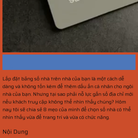
16
Th10
Lắp đặt bảng số nhà trên nhà của bạn là một cách dễ
dàng và không tốn kém để thêm dấu ấn cá nhân cho ngôi
nhà của bạn. Nhưng tại sao phải nỗ lực gắn số địa chỉ mới
nếu khách truy cập không thể nhìn thấy chúng? Hôm
nay tôi sẽ chia sẻ 8 mẹo của mình để chọn số nhà có thể
nhìn thấy vừa để trang trí và vừa có chức năng.
Nội Dung