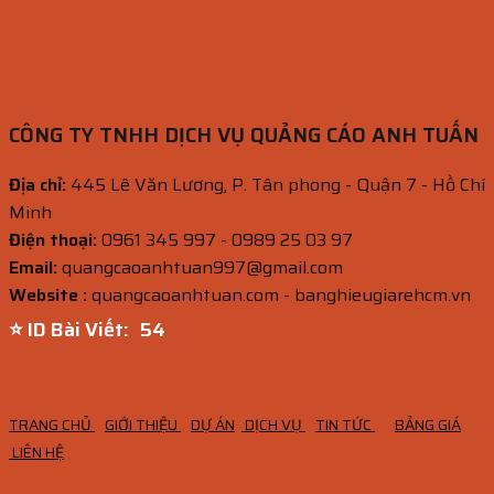
CÔNG TY TNHH DỊCH VỤ QUẢNG CÁO ANH TUẤN
Địa chỉ:
445 Lê Văn Lương, P. Tân phong - Quận 7 - Hồ Chí
Minh
Điện thoại:
0961 345 997 - 0989 25 03 97
Email:
quangcaoanhtuan997@gmail.com
Website :
quangcaoanhtuan.com - banghieugiarehcm.vn
⭐ ID Bài Viết:
52
TRANG CHỦ
GIỚI THIỆU
DỰ ÁN
DỊCH VỤ
TIN TỨC
BẢNG GIÁ
LIÊN HỆ