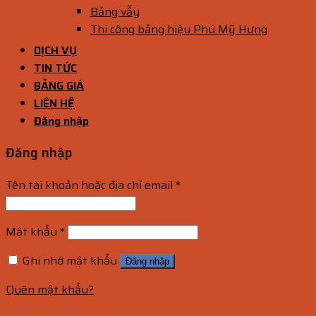
Bảng vẫy
Thi công bảng hiệu Phú Mỹ Hưng
DỊCH VỤ
TIN TỨC
BẢNG GIÁ
LIÊN HỆ
Đăng nhập
Đăng nhập
Tên tài khoản hoặc địa chỉ email
*
Mật khẩu
*
Ghi nhớ mật khẩu
Đăng nhập
Quên mật khẩu?