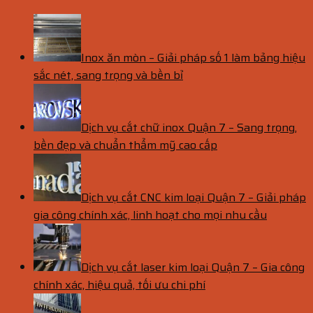
Inox ăn mòn – Giải pháp số 1 làm bảng hiệu
sắc nét, sang trọng và bền bỉ
Dịch vụ cắt chữ inox Quận 7 – Sang trọng,
bền đẹp và chuẩn thẩm mỹ cao cấp
Dịch vụ cắt CNC kim loại Quận 7 – Giải pháp
gia công chính xác, linh hoạt cho mọi nhu cầu
Dịch vụ cắt laser kim loại Quận 7 – Gia công
chính xác, hiệu quả, tối ưu chi phí