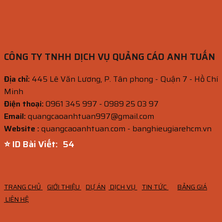
CÔNG TY TNHH DỊCH VỤ QUẢNG CÁO ANH TUẤN
Địa chỉ:
445 Lê Văn Lương, P. Tân phong - Quận 7 - Hồ Chí
Minh
Điện thoại:
0961 345 997 - 0989 25 03 97
Email:
quangcaoanhtuan997@gmail.com
Website :
quangcaoanhtuan.com - banghieugiarehcm.vn
⭐ ID Bài Viết:
53
TRANG CHỦ
GIỚI THIỆU
DỰ ÁN
DỊCH VỤ
TIN TỨC
BẢNG GIÁ
LIÊN HỆ