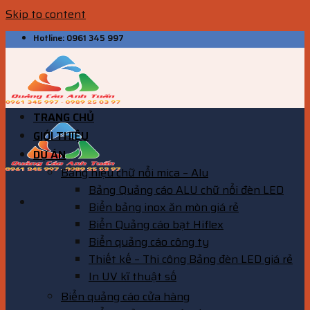
Skip to content
Hotline: 0961 345 997
TRANG CHỦ
GIỚI THIỆU
DỰ ÁN
Bảng hiệu chữ nổi mica – Alu
Bảng Quảng cáo ALU chữ nổi đèn LED
Biển bảng inox ăn mòn giá rẻ
Biển Quảng cáo bạt Hiflex
Biển quảng cáo công ty
Thiết kế – Thi công Bảng đèn LED giá rẻ
In UV kĩ thuật số
Biển quảng cáo cửa hàng