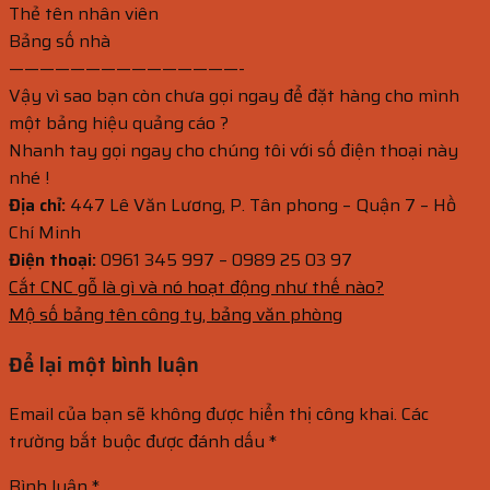
Thẻ tên nhân viên
Bảng số nhà
———————————————-
Vậy vì sao bạn còn chưa gọi ngay để đặt hàng cho mình
một bảng hiệu quảng cáo ?
Nhanh tay gọi ngay cho chúng tôi với số điện thoại này
nhé !
Địa chỉ:
447 Lê Văn Lương, P. Tân phong – Quận 7 – Hồ
Chí Minh
Điện thoại:
0961 345 997 – 0989 25 03 97
Cắt CNC gỗ là gì và nó hoạt động như thế nào?
Mộ số bảng tên công ty, bảng văn phòng
Để lại một bình luận
Email của bạn sẽ không được hiển thị công khai.
Các
trường bắt buộc được đánh dấu
*
Bình luận
*