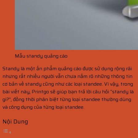
Mẫu standy quảng cáo
Standy là một ấn phẩm quảng cáo được sử dụng rộng rãi
nhưng rất nhiều người vẫn chưa nắm rõ những thông tin
cơ bản về standy cũng như các loại standee. Vì vậy, trong
bài viết này, Printgo sẽ giúp bạn trả lời câu hỏi “standy là
gì?”, đồng thời phân biệt từng loại standee thường dùng
và công dụng của từng loại standee.
Nội Dung