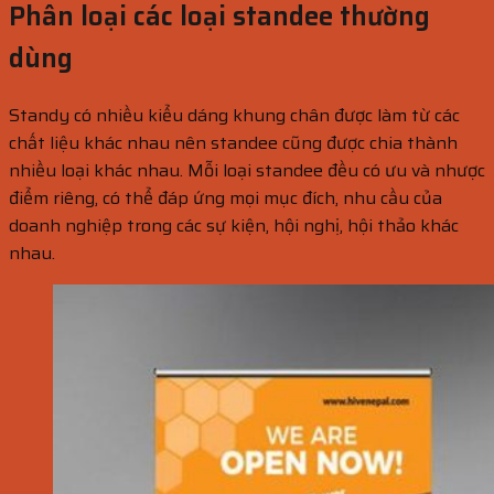
Phân loại các loại standee thường
dùng
Standy có nhiều kiểu dáng khung chân được làm từ các
chất liệu khác nhau nên standee cũng được chia thành
nhiều loại khác nhau. Mỗi loại standee đều có ưu và nhược
điểm riêng, có thể đáp ứng mọi mục đích, nhu cầu của
doanh nghiệp trong các sự kiện, hội nghị, hội thảo khác
nhau.