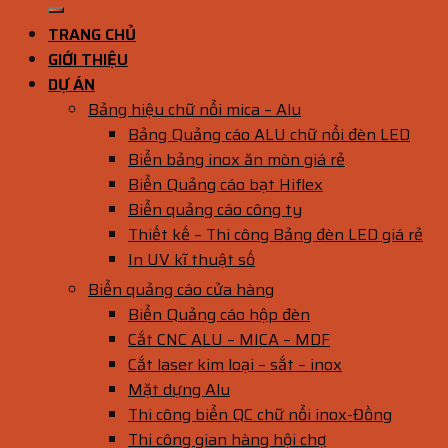
TRANG CHỦ
GIỚI THIỆU
DỰ ÁN
Bảng hiệu chữ nổi mica – Alu
Bảng Quảng cáo ALU chữ nổi đèn LED
Biển bảng inox ăn mòn giá rẻ
Biển Quảng cáo bạt Hiflex
Biển quảng cáo công ty
Thiết kế – Thi công Bảng đèn LED giá rẻ
In UV kĩ thuật số
Biển quảng cáo cửa hàng
Biển Quảng cáo hộp đèn
Cắt CNC ALU – MICA – MDF
Cắt laser kim loại – sắt – inox
Mặt dựng Alu
Thi công biển QC chữ nổi inox-Đồng
Thi công gian hàng hội chợ