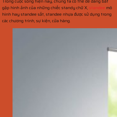
Trong cuộc sống hiện nay, chúng ta có thể dễ dàng bắt
gặp hình ảnh của những chiếc standy chữ X,
standee
mô
hình hay standee sắt, standee nhựa được sử dụng trong
các chương trình, sự kiện, cửa hàng.