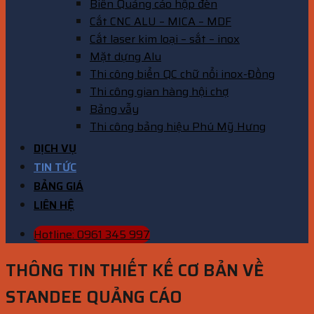
Biển Quảng cáo hộp đèn
Cắt CNC ALU – MICA – MDF
Cắt laser kim loại – sắt – inox
Mặt dựng Alu
Thi công biển QC chữ nổi inox-Đồng
Thi công gian hàng hội chợ
Bảng vẫy
Thi công bảng hiệu Phú Mỹ Hưng
DỊCH VỤ
TIN TỨC
BẢNG GIÁ
LIÊN HỆ
Hotline: 0961 345 997
THÔNG TIN THIẾT KẾ CƠ BẢN VỀ
STANDEE QUẢNG CÁO