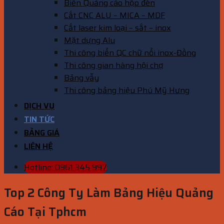
Biển Quảng cáo hộp đèn
Cắt CNC ALU – MICA – MDF
Cắt laser kim loại – sắt – inox
Mặt dựng Alu
Thi công biển QC chữ nổi inox-Đồng
Thi công gian hàng hội chợ
Bảng vẫy
Thi công bảng hiệu Phú Mỹ Hưng
DỊCH VỤ
TIN TỨC
BẢNG GIÁ
LIÊN HỆ
Hotline: 0961 345 997
Top 2 Công Ty Làm Bảng Hiệu Quảng
Cáo Tại Tphcm