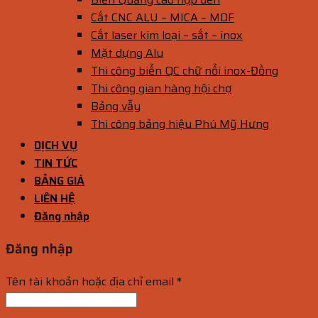
Cắt CNC ALU – MICA – MDF
Cắt laser kim loại – sắt – inox
Mặt dựng Alu
Thi công biển QC chữ nổi inox-Đồng
Thi công gian hàng hội chợ
Bảng vẫy
Thi công bảng hiệu Phú Mỹ Hưng
DỊCH VỤ
TIN TỨC
BẢNG GIÁ
LIÊN HỆ
Đăng nhập
Đăng nhập
Tên tài khoản hoặc địa chỉ email
*