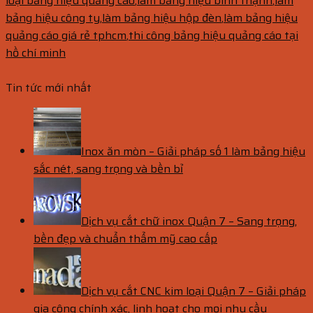
loại bảng hiệu quảng cáo
,
làm bảng hiệu bình thạnh
,
làm
bảng hiệu công ty
,
làm bảng hiệu hộp đèn
,
làm bảng hiệu
quảng cáo giá rẻ tphcm
,
thi công bảng hiệu quảng cáo tại
hồ chí minh
Tin tức mới nhất
Inox ăn mòn – Giải pháp số 1 làm bảng hiệu
sắc nét, sang trọng và bền bỉ
Dịch vụ cắt chữ inox Quận 7 – Sang trọng,
bền đẹp và chuẩn thẩm mỹ cao cấp
Dịch vụ cắt CNC kim loại Quận 7 – Giải pháp
gia công chính xác, linh hoạt cho mọi nhu cầu