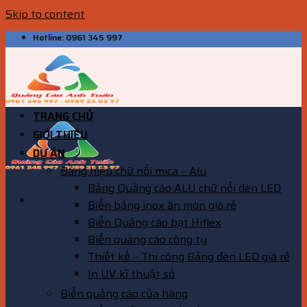
Skip to content
Hotline: 0961 345 997
TRANG CHỦ
GIỚI THIỆU
DỰ ÁN
Bảng hiệu chữ nổi mica – Alu
Bảng Quảng cáo ALU chữ nổi đèn LED
Biển bảng inox ăn mòn giá rẻ
Biển Quảng cáo bạt Hiflex
Biển quảng cáo công ty
Thiết kế – Thi công Bảng đèn LED giá rẻ
In UV kĩ thuật số
Biển quảng cáo cửa hàng