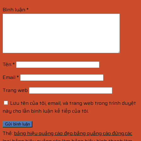
Bình luận
*
Tên
*
Email
*
Trang web
Lưu tên của tôi, email, và trang web trong trình duyệt
này cho lần bình luận kế tiếp của tôi.
Thẻ:
bảng hiệu quảng cáo đẹp
,
bảng quảng cáo đứng
,
các