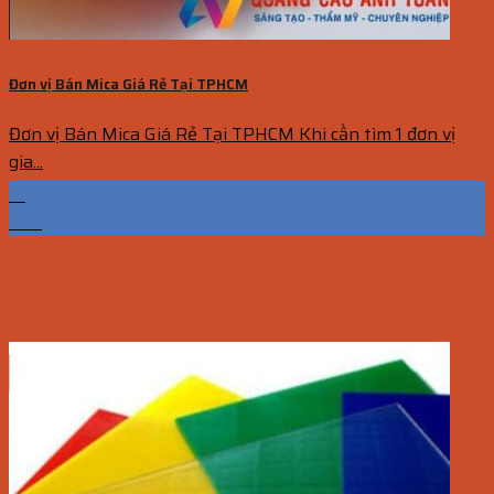
Đơn vị Bán Mica Giá Rẻ Tại TPHCM
Đơn vị Bán Mica Giá Rẻ Tại TPHCM Khi cần tìm 1 đơn vị
gia...
13
Th7