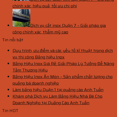
chính xác, hiệu quả, tối ưu chi phí
Dịch vụ cắt inox Quận 7 – Giải pháp gia
công chính xác, thẩm mỹ cao
Tin nổi bật
Quy trình, ưu điểm và các yếu tố kĩ thuật trong dịch
vụ thi công Bảng hiệu Inox
Bảng Hiệu Inox Giá Rẻ: Giải Pháp Lý Tưởng Để Nâng
Tầm Thương Hiệu
Bảng Hiệu Inox Ăn Mòn – Sản phẩm chất lượng cho
quảng bá doanh nghiệp
Làm bảng hiệu Quận 1 tại quảng cáo Anh Tuấn
Khám phá Dịch vụ Làm Bảng Hiệu Nhà Bè Cho
Doanh Nghiệp tại Quảng Cáo Anh Tuấn
Tin HOT