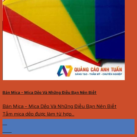
Bán Mica – Mica Dẻo Và Những Điều Bạn Nên Biết
Bán Mica – Mica Dẻo Và Những Điều Bạn Nên Biết
Tấm mica dẻo được làm từ hợp...
12
Th7