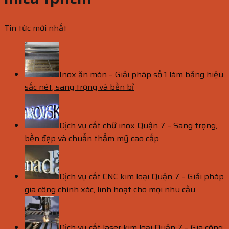
Tin tức mới nhất
Inox ăn mòn – Giải pháp số 1 làm bảng hiệu
sắc nét, sang trọng và bền bỉ
Dịch vụ cắt chữ inox Quận 7 – Sang trọng,
bền đẹp và chuẩn thẩm mỹ cao cấp
Dịch vụ cắt CNC kim loại Quận 7 – Giải pháp
gia công chính xác, linh hoạt cho mọi nhu cầu
Dịch vụ cắt laser kim loại Quận 7 – Gia công