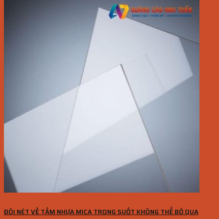
ĐÔI NÉT VỀ TẤM NHỰA MICA TRONG SUỐT KHÔNG THỂ BỎ QUA