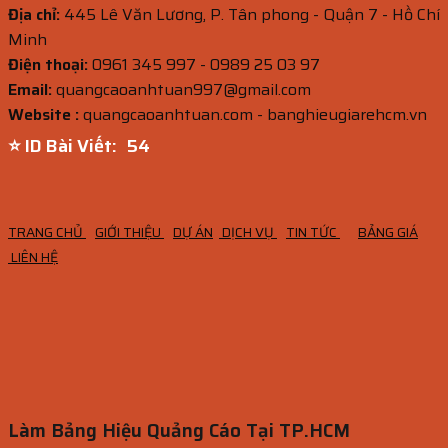
Địa chỉ:
445 Lê Văn Lương, P. Tân phong - Quận 7 - Hồ Chí
Minh
Điện thoại:
0961 345 997 - 0989 25 03 97
Email:
quangcaoanhtuan997@gmail.com
Website :
quangcaoanhtuan.com - banghieugiarehcm.vn
⭐ ID Bài Viết:
53
TRANG CHỦ
GIỚI THIỆU
DỰ ÁN
DỊCH VỤ
TIN TỨC
BẢNG GIÁ
LIÊN HỆ
Làm Bảng Hiệu Quảng Cáo Tại TP.HCM