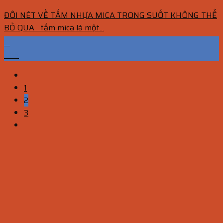
ĐÔI NÉT VỀ TẤM NHỰA MICA TRONG SUỐT KHÔNG THỂ
BỎ QUA tấm mica là một...
11
Th6
1
2
3