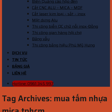
Biển Quảng cáo hộp đèn
Cắt CNC ALU – MICA – MDF
Cắt laser kim loại – sắt – inox
Mặt dựng Alu
Thi công biển QC chữ nổi inox-Đồng
Thi công gian hàng hội chợ
Bảng vẫy
Thi công bảng hiệu Phú Mỹ Hưng
DỊCH VỤ
TIN TỨC
BẢNG GIÁ
LIÊN HỆ
Hotline: 0961 345 997
Tag Archives:
mua tấm nhựa
mica tphcm