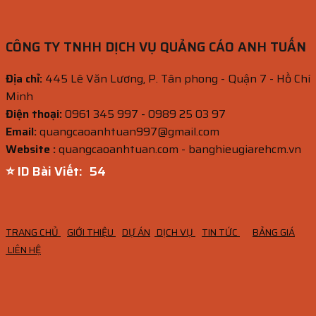
CÔNG TY TNHH DỊCH VỤ QUẢNG CÁO ANH TUẤN
Địa chỉ:
445 Lê Văn Lương, P. Tân phong - Quận 7 - Hồ Chí
Minh
Điện thoại:
0961 345 997 - 0989 25 03 97
Email:
quangcaoanhtuan997@gmail.com
Website :
quangcaoanhtuan.com - banghieugiarehcm.vn
⭐ ID Bài Viết:
52
TRANG CHỦ
GIỚI THIỆU
DỰ ÁN
DỊCH VỤ
TIN TỨC
BẢNG GIÁ
LIÊN HỆ