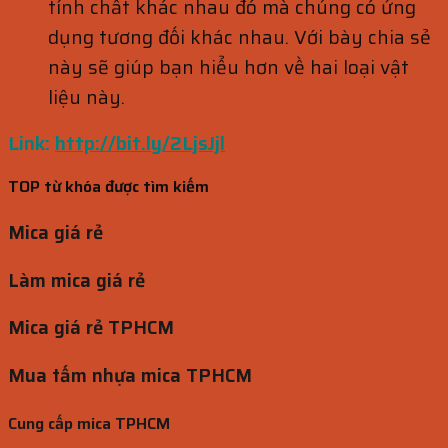
tính chất khác nhau đó mà chúng có ứng
dụng tương đối khác nhau. Với bày chia sẻ
này sẽ giúp bạn hiểu hơn về hai loại vật
liệu này.
Link:
http://bit.ly/2LjsJjl
TOP từ khóa được tìm kiếm
Mica giá rẻ
Làm mica giá rẻ
Mica giá rẻ TPHCM
Mua tấm nhựa mica TPHCM
Cung cấp mica TPHCM