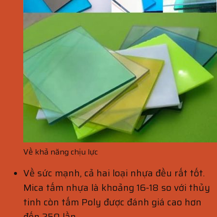
Về khả năng chịu lực
Về sức mạnh, cả hai loại nhựa đều rất tốt.
Mica tấm nhựa là khoảng 16-18 so với thủy
tinh còn tấm Poly được đánh giá cao hơn
đến 250 lần