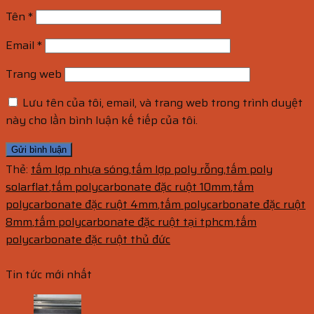
Tên
*
Email
*
Trang web
Lưu tên của tôi, email, và trang web trong trình duyệt
này cho lần bình luận kế tiếp của tôi.
Thẻ:
tấm lợp nhựa sóng
,
tấm lợp poly rỗng
,
tấm poly
solarflat
,
tấm polycarbonate đặc ruột 10mm
,
tấm
polycarbonate đặc ruột 4mm
,
tấm polycarbonate đặc ruột
8mm
,
tấm polycarbonate đặc ruột tại tphcm
,
tấm
polycarbonate đặc ruột thủ đức
Tin tức mới nhất