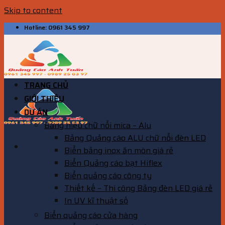
Skip to content
Hotline: 0961 345 997
TRANG CHỦ
GIỚI THIỆU
DỰ ÁN
Bảng hiệu chữ nổi mica – Alu
Bảng Quảng cáo ALU chữ nổi đèn LED
Biển bảng inox ăn mòn giá rẻ
Biển Quảng cáo bạt Hiflex
Biển quảng cáo công ty
Thiết kế – Thi công Bảng đèn LED giá rẻ
In UV kĩ thuật số
Biển quảng cáo cửa hàng