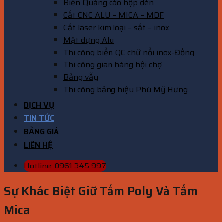
Biển Quảng cáo hộp đèn
Cắt CNC ALU – MICA – MDF
Cắt laser kim loại – sắt – inox
Mặt dựng Alu
Thi công biển QC chữ nổi inox-Đồng
Thi công gian hàng hội chợ
Bảng vẫy
Thi công bảng hiệu Phú Mỹ Hưng
DỊCH VỤ
TIN TỨC
BẢNG GIÁ
LIÊN HỆ
Hotline: 0961 345 997
Sự Khác Biệt Giữ Tấm Poly Và Tấm
Mica