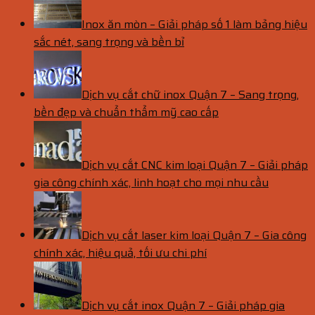
Inox ăn mòn – Giải pháp số 1 làm bảng hiệu
sắc nét, sang trọng và bền bỉ
Dịch vụ cắt chữ inox Quận 7 – Sang trọng,
bền đẹp và chuẩn thẩm mỹ cao cấp
Dịch vụ cắt CNC kim loại Quận 7 – Giải pháp
gia công chính xác, linh hoạt cho mọi nhu cầu
Dịch vụ cắt laser kim loại Quận 7 – Gia công
chính xác, hiệu quả, tối ưu chi phí
Dịch vụ cắt inox Quận 7 – Giải pháp gia