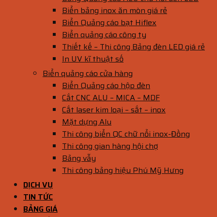
Biển bảng inox ăn mòn giá rẻ
Biển Quảng cáo bạt Hiflex
Biển quảng cáo công ty
Thiết kế – Thi công Bảng đèn LED giá rẻ
In UV kĩ thuật số
Biển quảng cáo cửa hàng
Biển Quảng cáo hộp đèn
Cắt CNC ALU – MICA – MDF
Cắt laser kim loại – sắt – inox
Mặt dựng Alu
Thi công biển QC chữ nổi inox-Đồng
Thi công gian hàng hội chợ
Bảng vẫy
Thi công bảng hiệu Phú Mỹ Hưng
DỊCH VỤ
TIN TỨC
BẢNG GIÁ