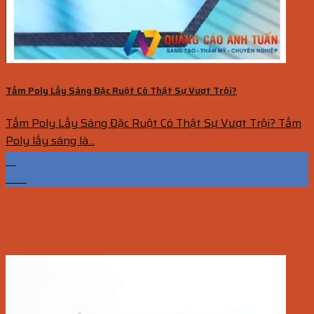
Tấm Poly Lấy Sáng Đặc Ruột Có Thật Sự Vượt Trội?
Tấm Poly Lấy Sáng Đặc Ruột Có Thật Sự Vượt Trội? Tấm
Poly lấy sáng là...
12
Th7