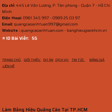
Địa chỉ:
445 Lê Văn Lương, P. Tân phong - Quận 7 - Hồ Chí
Minh
Điện thoại:
0961 345 997 - 0989 25 03 97
Email:
quangcaoanhtuan997@gmail.com
Website :
quangcaoanhtuan.com - banghieugiarehcm.vn
⭐ ID Bài Viết:
54
TRANG CHỦ
GIỚI THIỆU
DỰ ÁN
DỊCH VỤ
TIN TỨC
BẢNG GIÁ
LIÊN HỆ
Làm Bảng Hiệu Quảng Cáo Tại TP.HCM