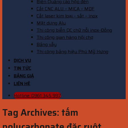
Biển Quảng cáo hộp đèn
Cắt CNC ALU – MICA – MDF
Cắt laser kim loại – sắt – inox
Mặt dựng Alu
Thi công biển QC chữ nổi inox-Đồng
Thi công gian hàng hội chợ
Bảng vẫy
Thi công bảng hiệu Phú Mỹ Hưng
DỊCH VỤ
TIN TỨC
BẢNG GIÁ
LIÊN HỆ
Hotline: 0961 345 997
Tag Archives:
tấm
polycarbonate đặc ruột