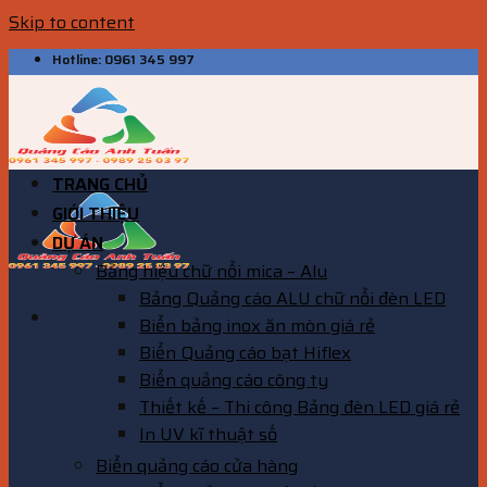
Skip to content
Hotline: 0961 345 997
TRANG CHỦ
GIỚI THIỆU
DỰ ÁN
Bảng hiệu chữ nổi mica – Alu
Bảng Quảng cáo ALU chữ nổi đèn LED
Biển bảng inox ăn mòn giá rẻ
Biển Quảng cáo bạt Hiflex
Biển quảng cáo công ty
Thiết kế – Thi công Bảng đèn LED giá rẻ
In UV kĩ thuật số
Biển quảng cáo cửa hàng