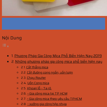
11
Th6
Nội Dung
Phương Pháp Gia Công Mica Phổ Biến Hiện Nay 2019
Những phương pháp gia công mica phổ biến hiện nay
Cắt thẳng mica
Cắt đường cong ngắn, uốn lượn
Chạy Router
Uốn Cong mica
Khoan lỗ – Ta rô
– Gia công mica tại TP HCM
– Gia công mica theo yêu cầu TPHCM
– xưởng gia công hộp nhựa