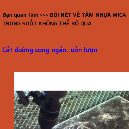
Bạn quan tâm >>>
ĐÔI NÉT VỀ TẤM NHỰA MICA
TRONG SUỐT KHÔNG THỂ BỎ QUA
Cắt đường cong ngắn, uốn lượn