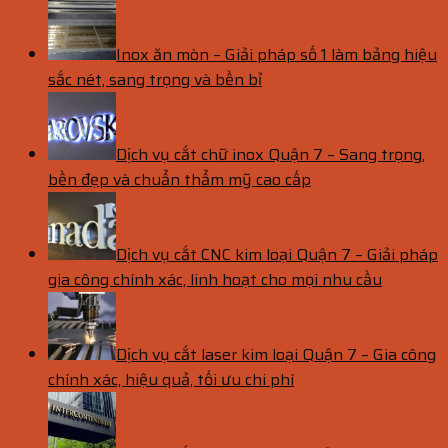
Inox ăn mòn – Giải pháp số 1 làm bảng hiệu
sắc nét, sang trọng và bền bỉ
Dịch vụ cắt chữ inox Quận 7 – Sang trọng,
bền đẹp và chuẩn thẩm mỹ cao cấp
Dịch vụ cắt CNC kim loại Quận 7 – Giải pháp
gia công chính xác, linh hoạt cho mọi nhu cầu
Dịch vụ cắt laser kim loại Quận 7 – Gia công
chính xác, hiệu quả, tối ưu chi phí