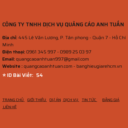
CÔNG TY TNHH DỊCH VỤ QUẢNG CÁO ANH TUẤN
Địa chỉ:
445 Lê Văn Lương, P. Tân phong - Quận 7 - Hồ Chí
Minh
Điện thoại:
0961 345 997 - 0989 25 03 97
Email:
quangcaoanhtuan997@gmail.com
Website :
quangcaoanhtuan.com - banghieugiarehcm.vn
⭐ ID Bài Viết:
53
TRANG CHỦ
GIỚI THIỆU
DỰ ÁN
DỊCH VỤ
TIN TỨC
BẢNG GIÁ
LIÊN HỆ