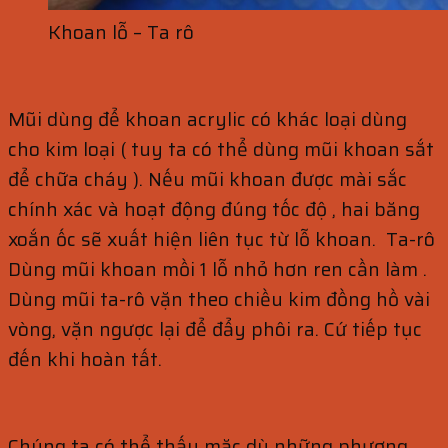
Khoan lỗ – Ta rô
Mũi dùng để khoan acrylic có khác loại dùng
cho kim loại ( tuy ta có thể dùng mũi khoan sắt
để chữa cháy ). Nếu mũi khoan được mài sắc
chính xác và hoạt động đúng tốc độ , hai băng
xoắn ốc sẽ xuất hiện liên tục từ lỗ khoan. Ta-rô
Dùng mũi khoan mồi 1 lỗ nhỏ hơn ren cần làm .
Dùng mũi ta-rô vặn theo chiều kim đồng hồ vài
vòng, vặn ngược lại để đẩy phôi ra. Cứ tiếp tục
đến khi hoàn tất.
Chúng ta có thể thấy mặc dù những phương