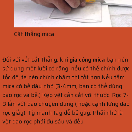
Cắt thẳng mica
Đối với vết cắt thẳng, khi
gia công mica
bạn nên
sử dụng một lưỡi có răng, nếu có thể chỉnh được
tốc độ, ta nên chỉnh chậm thì tốt hơn.Nếu tấm
mica có bề dày nhỏ (3-4mm, bạn có thể dùng
dao rọc và bẻ.) Kẹp vệt cần cắt với thước. Rọc 7-
8 lần vớt dao chuyên dùng ( hoặc cạnh lưng dao
rọc giấy). Tỳ mạnh tay để bẻ gãy. Phải nhớ là
vệt dao rọc phải đủ sâu và đều