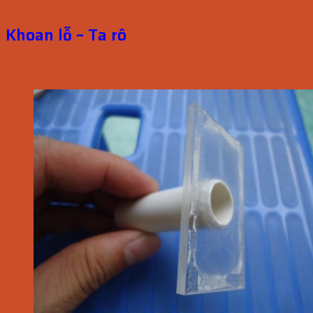
Khoan lỗ – Ta rô