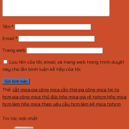
Tên
*
Email
*
Trang web
Lưu tên của tôi, email, và trang web trong trình duyệt
này cho lần bình luận kế tiếp của tôi.
Thẻ:
cắt mica
,
gia công mica cần thơ
,
gia công mica tại tp
hcm
,
gia công mica thủ đức
,
hộp mica giá rẻ tphcm
,
hộp mica
hcm
,
làm hộp mica theo yêu cầu hcm
,
làm kệ mica tphcm
Tin tức mới nhất