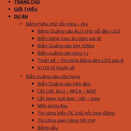
TRANG CHỦ
GIỚI THIỆU
DỰ ÁN
Bảng hiệu chữ nổi mica – Alu
Bảng Quảng cáo ALU chữ nổi đèn LED
Biển bảng inox ăn mòn giá rẻ
Biển Quảng cáo bạt Hiflex
Biển quảng cáo công ty
Thiết kế – Thi công Bảng đèn LED giá rẻ
In UV kĩ thuật số
Biển quảng cáo cửa hàng
Biển Quảng cáo hộp đèn
Cắt CNC ALU – MICA – MDF
Cắt laser kim loại – sắt – inox
Mặt dựng Alu
Thi công biển QC chữ nổi inox-Đồng
Thi công gian hàng hội chợ
Bảng vẫy