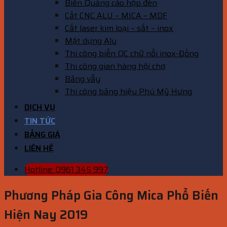
Biển Quảng cáo hộp đèn
Cắt CNC ALU – MICA – MDF
Cắt laser kim loại – sắt – inox
Mặt dựng Alu
Thi công biển QC chữ nổi inox-Đồng
Thi công gian hàng hội chợ
Bảng vẫy
Thi công bảng hiệu Phú Mỹ Hưng
DỊCH VỤ
TIN TỨC
BẢNG GIÁ
LIÊN HỆ
Hotline: 0961 345 997
Phương Pháp Gia Công Mica Phổ Biến
Hiện Nay 2019