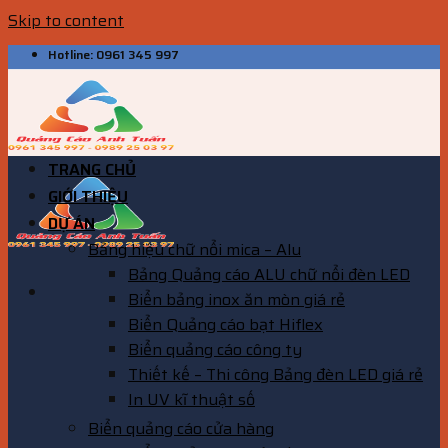
Skip to content
Hotline: 0961 345 997
TRANG CHỦ
GIỚI THIỆU
DỰ ÁN
Bảng hiệu chữ nổi mica – Alu
Bảng Quảng cáo ALU chữ nổi đèn LED
Biển bảng inox ăn mòn giá rẻ
Biển Quảng cáo bạt Hiflex
Biển quảng cáo công ty
Thiết kế – Thi công Bảng đèn LED giá rẻ
In UV kĩ thuật số
Biển quảng cáo cửa hàng