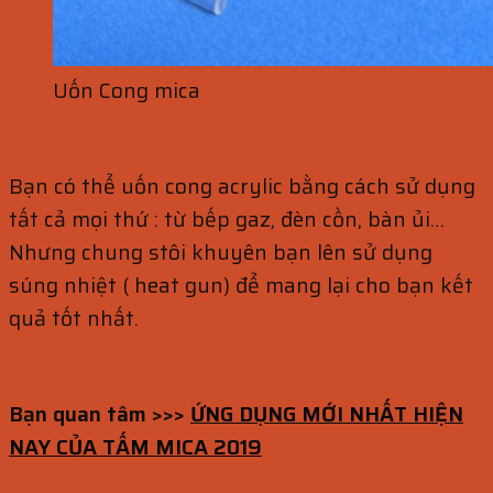
Uốn Cong mica
Bạn có thể uốn cong acrylic bằng cách sử dụng
tất cả mọi thứ : từ bếp gaz, đèn cồn, bàn ủi…
Nhưng chung stôi khuyên bạn lên sử dụng
súng nhiệt ( heat gun) để mang lại cho bạn kết
quả tốt nhất.
Bạn quan tâm >>>
ỨNG DỤNG MỚI NHẤT HIỆN
NAY CỦA TẤM MICA 2019