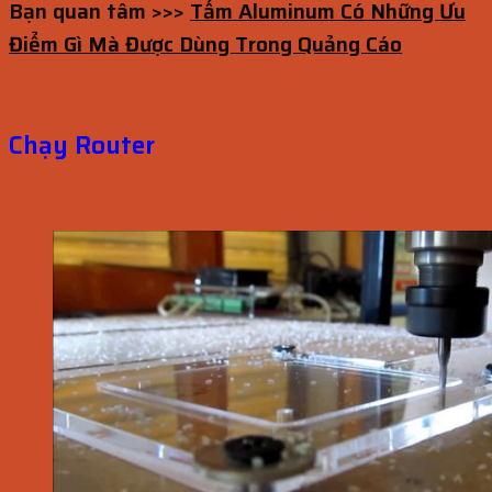
Bạn quan tâm >>>
Tấm Aluminum Có Những Ưu
Điểm Gì Mà Được Dùng Trong Quảng Cáo
Chạy Router