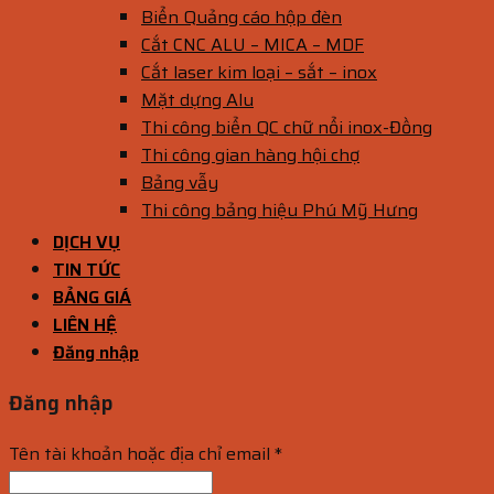
Biển Quảng cáo hộp đèn
Cắt CNC ALU – MICA – MDF
Cắt laser kim loại – sắt – inox
Mặt dựng Alu
Thi công biển QC chữ nổi inox-Đồng
Thi công gian hàng hội chợ
Bảng vẫy
Thi công bảng hiệu Phú Mỹ Hưng
DỊCH VỤ
TIN TỨC
BẢNG GIÁ
LIÊN HỆ
Đăng nhập
Đăng nhập
Tên tài khoản hoặc địa chỉ email
*