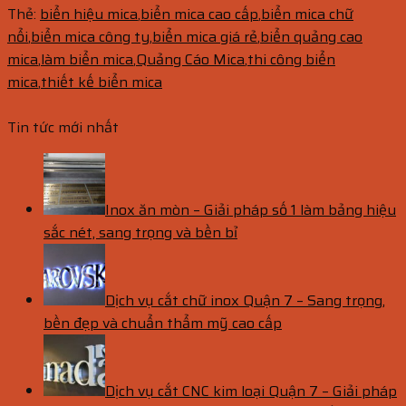
Thẻ:
biển hiệu mica
,
biển mica cao cấp
,
biển mica chữ
nổi
,
biển mica công ty
,
biển mica giá rẻ
,
biển quảng cao
mica
,
làm biển mica
,
Quảng Cáo Mica
,
thi công biển
mica
,
thiết kế biển mica
Tin tức mới nhất
Inox ăn mòn – Giải pháp số 1 làm bảng hiệu
sắc nét, sang trọng và bền bỉ
Dịch vụ cắt chữ inox Quận 7 – Sang trọng,
bền đẹp và chuẩn thẩm mỹ cao cấp
Dịch vụ cắt CNC kim loại Quận 7 – Giải pháp