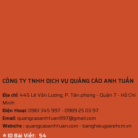
CÔNG TY TNHH DỊCH VỤ QUẢNG CÁO ANH TUẤN
Địa chỉ:
445 Lê Văn Lương, P. Tân phong - Quận 7 - Hồ Chí
Minh
Điện thoại:
0961 345 997 - 0989 25 03 97
Email:
quangcaoanhtuan997@gmail.com
Website :
quangcaoanhtuan.com - banghieugiarehcm.vn
⭐ ID Bài Viết:
52