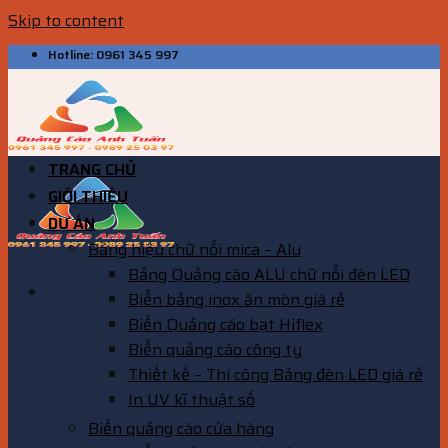
Skip to content
Hotline: 0961 345 997
TRANG CHỦ
GIỚI THIỆU
DỰ ÁN
Bảng hiệu chữ nổi mica – Alu
Bảng Quảng cáo ALU chữ nổi đèn LED
Biển bảng inox ăn mòn giá rẻ
Biển Quảng cáo bạt Hiflex
Biển quảng cáo công ty
Thiết kế – Thi công Bảng đèn LED giá rẻ
In UV kĩ thuật số
Biển quảng cáo cửa hàng