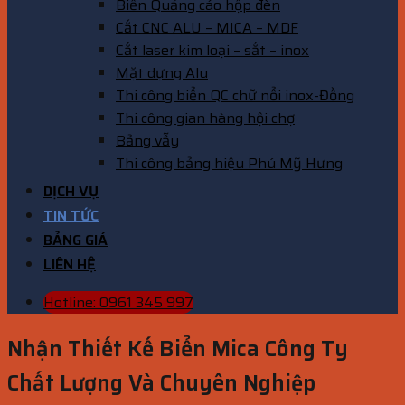
Biển Quảng cáo hộp đèn
Cắt CNC ALU – MICA – MDF
Cắt laser kim loại – sắt – inox
Mặt dựng Alu
Thi công biển QC chữ nổi inox-Đồng
Thi công gian hàng hội chợ
Bảng vẫy
Thi công bảng hiệu Phú Mỹ Hưng
DỊCH VỤ
TIN TỨC
BẢNG GIÁ
LIÊN HỆ
Hotline: 0961 345 997
Nhận Thiết Kế Biển Mica Công Ty
Chất Lượng Và Chuyên Nghiệp