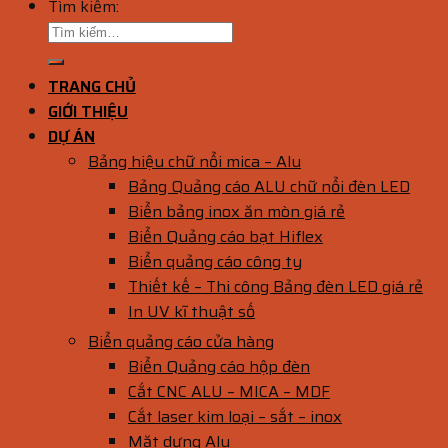
Tìm kiếm:
TRANG CHỦ
GIỚI THIỆU
DỰ ÁN
Bảng hiệu chữ nổi mica – Alu
Bảng Quảng cáo ALU chữ nổi đèn LED
Biển bảng inox ăn mòn giá rẻ
Biển Quảng cáo bạt Hiflex
Biển quảng cáo công ty
Thiết kế – Thi công Bảng đèn LED giá rẻ
In UV kĩ thuật số
Biển quảng cáo cửa hàng
Biển Quảng cáo hộp đèn
Cắt CNC ALU – MICA – MDF
Cắt laser kim loại – sắt – inox
Mặt dựng Alu