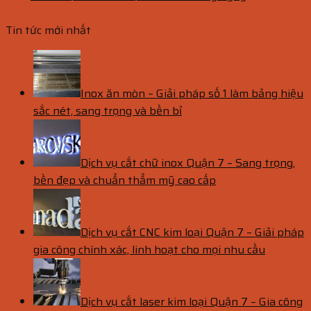
Tin tức mới nhất
Inox ăn mòn – Giải pháp số 1 làm bảng hiệu
sắc nét, sang trọng và bền bỉ
Dịch vụ cắt chữ inox Quận 7 – Sang trọng,
bền đẹp và chuẩn thẩm mỹ cao cấp
Dịch vụ cắt CNC kim loại Quận 7 – Giải pháp
gia công chính xác, linh hoạt cho mọi nhu cầu
Dịch vụ cắt laser kim loại Quận 7 – Gia công