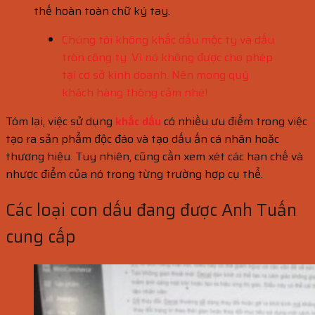
thế hoàn toàn chữ ký tay.
Chúng tôi không khắc dấu mộc ty và d
ấu
tròn công ty. Vì nó không được cho phép
tại cơ sở kinh doanh. Nên mong quý
khách hàng thông cảm nhé!
Tóm lại, việc sử dụng
khắc dấu
có nhiều ưu điểm trong việc
tạo ra sản phẩm độc đáo và tạo dấu ấn cá nhân hoặc
thương hiệu. Tuy nhiên, cũng cần xem xét các hạn chế và
nhược điểm của nó trong từng trường hợp cụ thể.
Các loại con dấu đang được Anh Tuấn
cung cấp