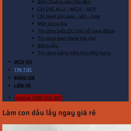
Biển Quảng cáo hộp đèn
Cắt CNC ALU – MICA – MDF
Cắt laser kim loại – sắt – inox
Mặt dựng Alu
Thi công biển QC chữ nổi inox-Đồng
Thi công gian hàng hội chợ
Bảng vẫy
Thi công bảng hiệu Phú Mỹ Hưng
DỊCH VỤ
TIN TỨC
BẢNG GIÁ
LIÊN HỆ
Hotline: 0961 345 997
Làm con dấu lấy ngay giá rẻ