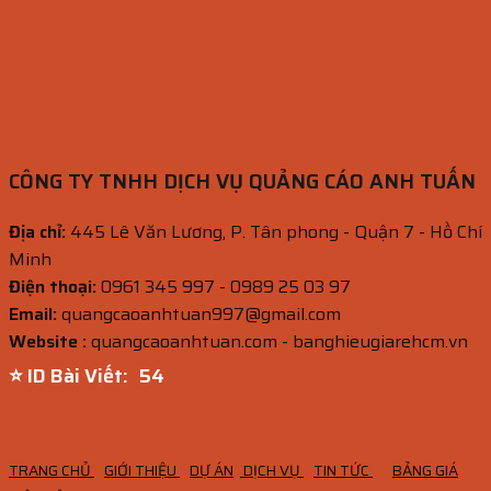
CÔNG TY TNHH DỊCH VỤ QUẢNG CÁO ANH TUẤN
Địa chỉ:
445 Lê Văn Lương, P. Tân phong - Quận 7 - Hồ Chí
Minh
Điện thoại:
0961 345 997 - 0989 25 03 97
Email:
quangcaoanhtuan997@gmail.com
Website :
quangcaoanhtuan.com - banghieugiarehcm.vn
⭐ ID Bài Viết:
52
TRANG CHỦ
GIỚI THIỆU
DỰ ÁN
DỊCH VỤ
TIN TỨC
BẢNG GIÁ