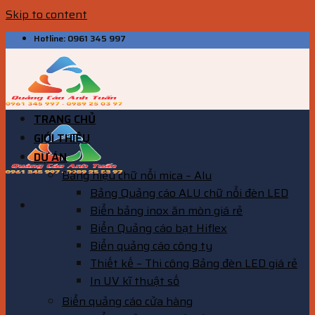
Skip to content
Hotline: 0961 345 997
TRANG CHỦ
GIỚI THIỆU
DỰ ÁN
Bảng hiệu chữ nổi mica – Alu
Bảng Quảng cáo ALU chữ nổi đèn LED
Biển bảng inox ăn mòn giá rẻ
Biển Quảng cáo bạt Hiflex
Biển quảng cáo công ty
Thiết kế – Thi công Bảng đèn LED giá rẻ
In UV kĩ thuật số
Biển quảng cáo cửa hàng