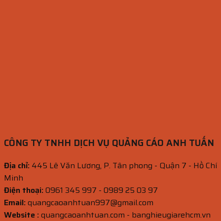
CÔNG TY TNHH DỊCH VỤ QUẢNG CÁO ANH TUẤN
Địa chỉ:
445 Lê Văn Lương, P. Tân phong - Quận 7 - Hồ Chí
Minh
Điện thoại:
0961 345 997 - 0989 25 03 97
Email:
quangcaoanhtuan997@gmail.com
Website :
quangcaoanhtuan.com - banghieugiarehcm.vn