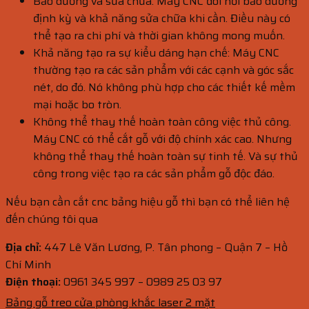
Bảo dưỡng và sửa chữa. Máy CNC đòi hỏi bảo dưỡng
định kỳ và khả năng sửa chữa khi cần. Điều này có
thể tạo ra chi phí và thời gian không mong muốn.
Khả năng tạo ra sự kiểu dáng hạn chế: Máy CNC
thường tạo ra các sản phẩm với các cạnh và góc sắc
nét, do đó. Nó không phù hợp cho các thiết kế mềm
mại hoặc bo tròn.
Không thể thay thế hoàn toàn công việc thủ công.
Máy CNC có thể cắt gỗ với độ chính xác cao. Nhưng
không thể thay thế hoàn toàn sự tinh tế. Và sự thủ
công trong việc tạo ra các sản phẩm gỗ độc đáo.
Nếu bạn cần cắt cnc bảng hiệu gỗ thì bạn có thể liên hệ
đến chúng tôi qua
Địa chỉ:
447 Lê Văn Lương, P. Tân phong – Quận 7 – Hồ
Chí Minh
Điện thoại:
0961 345 997 – 0989 25 03 97
Bảng gỗ treo cửa phòng khắc laser 2 mặt