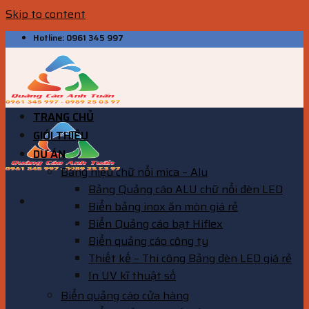
Skip to content
Hotline: 0961 345 997
TRANG CHỦ
GIỚI THIỆU
DỰ ÁN
Bảng hiệu chữ nổi mica – Alu
Bảng Quảng cáo ALU chữ nổi đèn LED
Biển bảng inox ăn mòn giá rẻ
Biển Quảng cáo bạt Hiflex
Biển quảng cáo công ty
Thiết kế – Thi công Bảng đèn LED giá rẻ
In UV kĩ thuật số
Biển quảng cáo cửa hàng