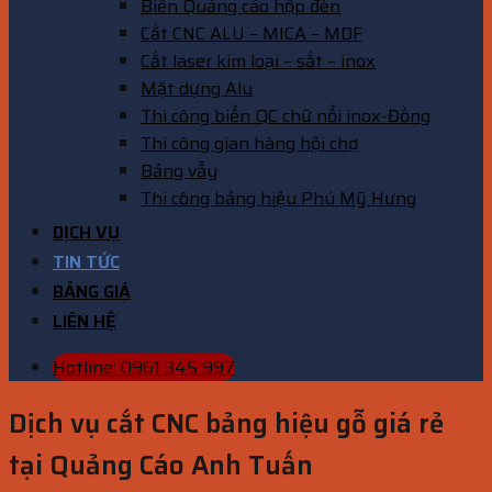
Biển Quảng cáo hộp đèn
Cắt CNC ALU – MICA – MDF
Cắt laser kim loại – sắt – inox
Mặt dựng Alu
Thi công biển QC chữ nổi inox-Đồng
Thi công gian hàng hội chợ
Bảng vẫy
Thi công bảng hiệu Phú Mỹ Hưng
DỊCH VỤ
TIN TỨC
BẢNG GIÁ
LIÊN HỆ
Hotline: 0961 345 997
Dịch vụ cắt CNC bảng hiệu gỗ giá rẻ
tại Quảng Cáo Anh Tuấn