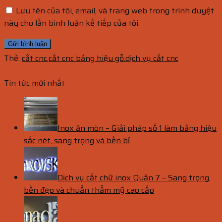
Lưu tên của tôi, email, và trang web trong trình duyệt
này cho lần bình luận kế tiếp của tôi.
Thẻ:
cắt cnc
,
cắt cnc bảng hiệu gỗ
,
dịch vụ cắt cnc
Tin tức mới nhất
Inox ăn mòn – Giải pháp số 1 làm bảng hiệu
sắc nét, sang trọng và bền bỉ
Dịch vụ cắt chữ inox Quận 7 – Sang trọng,
bền đẹp và chuẩn thẩm mỹ cao cấp