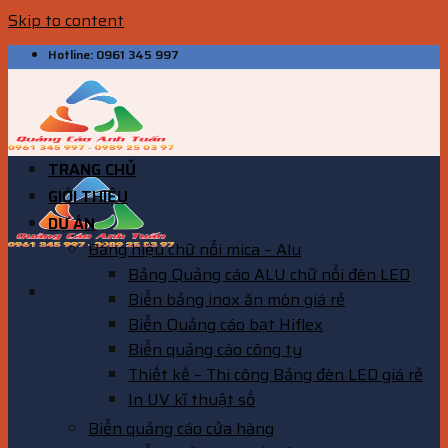
Skip to content
Hotline: 0961 345 997
TRANG CHỦ
GIỚI THIỆU
DỰ ÁN
Bảng hiệu chữ nổi mica – Alu
Bảng Quảng cáo ALU chữ nổi đèn LED
Biển bảng inox ăn mòn giá rẻ
Biển Quảng cáo bạt Hiflex
Biển quảng cáo công ty
Thiết kế – Thi công Bảng đèn LED giá rẻ
In UV kĩ thuật số
Biển quảng cáo cửa hàng