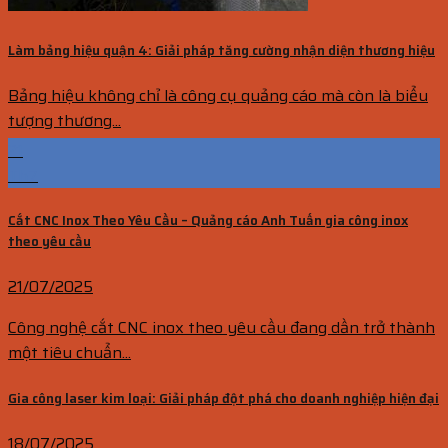
Làm bảng hiệu quận 4: Giải pháp tăng cường nhận diện thương hiệu
Bảng hiệu không chỉ là công cụ quảng cáo mà còn là biểu
tượng thương...
21
Th7
Cắt CNC Inox Theo Yêu Cầu – Quảng cáo Anh Tuấn gia công inox
theo yêu cầu
21/07/2025
Công nghệ cắt CNC inox theo yêu cầu đang dần trở thành
một tiêu chuẩn...
Gia công laser kim loại: Giải pháp đột phá cho doanh nghiệp hiện đại
18/07/2025