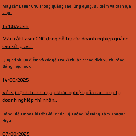
Máy cắt Laser CNC trong quảng cáo: Ứng dụng, ưu điểm và cách lựa
chọn
15/08/2025
Máy cắt Laser CNC đang hỗ trợ các doanh nghiệp quảng
cáo xử lý các...
Quy trình, ưu điểm và các yếu tố kĩ thuật trong dịch vụ thi công
Bảng hiệu Inox
14/08/2025
Với sự cạnh tranh ngày khắc nghiệt giữa các công ty,
doanh nghiệp thì nhận...
Bảng Hiệu Inox Giá Rẻ: Giải Pháp Lý Tưởng Để Nâng Tầm Thương
Hiệu
07/08/2025