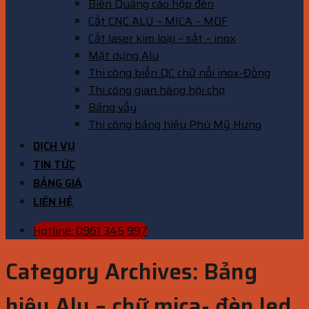
Biển Quảng cáo hộp đèn
Cắt CNC ALU – MICA – MDF
Cắt laser kim loại – sắt – inox
Mặt dựng Alu
Thi công biển QC chữ nổi inox-Đồng
Thi công gian hàng hội chợ
Bảng vẫy
Thi công bảng hiệu Phú Mỹ Hưng
DỊCH VỤ
TIN TỨC
BẢNG GIÁ
LIÊN HỆ
Hotline: 0961 345 997
Category Archives:
Bảng
hiệu Alu – chữ mica- đèn led