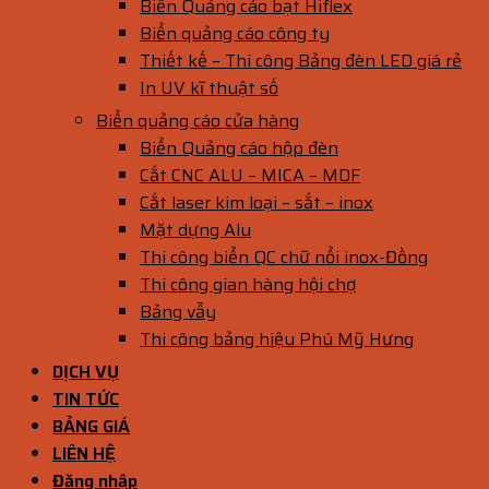
Biển Quảng cáo bạt Hiflex
Biển quảng cáo công ty
Thiết kế – Thi công Bảng đèn LED giá rẻ
In UV kĩ thuật số
Biển quảng cáo cửa hàng
Biển Quảng cáo hộp đèn
Cắt CNC ALU – MICA – MDF
Cắt laser kim loại – sắt – inox
Mặt dựng Alu
Thi công biển QC chữ nổi inox-Đồng
Thi công gian hàng hội chợ
Bảng vẫy
Thi công bảng hiệu Phú Mỹ Hưng
DỊCH VỤ
TIN TỨC
BẢNG GIÁ
LIÊN HỆ
Đăng nhập