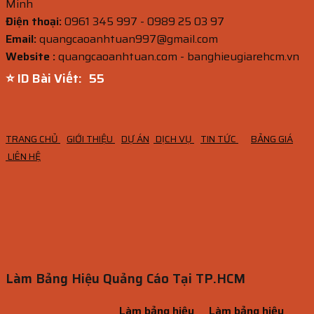
Minh
Điện thoại:
0961 345 997 - 0989 25 03 97
Email:
quangcaoanhtuan997@gmail.com
Website :
quangcaoanhtuan.com - banghieugiarehcm.vn
⭐ ID Bài Viết:
54
TRANG CHỦ
GIỚI THIỆU
DỰ ÁN
DỊCH VỤ
TIN TỨC
BẢNG GIÁ
LIÊN HỆ
Làm Bảng Hiệu Quảng Cáo Tại TP.HCM
Làm bảng hiệu
Làm bảng hiệu