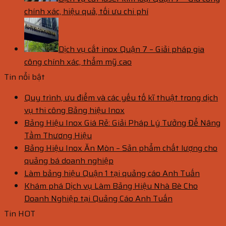
chính xác, hiệu quả, tối ưu chi phí
Dịch vụ cắt inox Quận 7 – Giải pháp gia
công chính xác, thẩm mỹ cao
Tin nổi bật
Quy trình, ưu điểm và các yếu tố kĩ thuật trong dịch
vụ thi công Bảng hiệu Inox
Bảng Hiệu Inox Giá Rẻ: Giải Pháp Lý Tưởng Để Nâng
Tầm Thương Hiệu
Bảng Hiệu Inox Ăn Mòn – Sản phẩm chất lượng cho
quảng bá doanh nghiệp
Làm bảng hiệu Quận 1 tại quảng cáo Anh Tuấn
Khám phá Dịch vụ Làm Bảng Hiệu Nhà Bè Cho
Doanh Nghiệp tại Quảng Cáo Anh Tuấn
Tin HOT