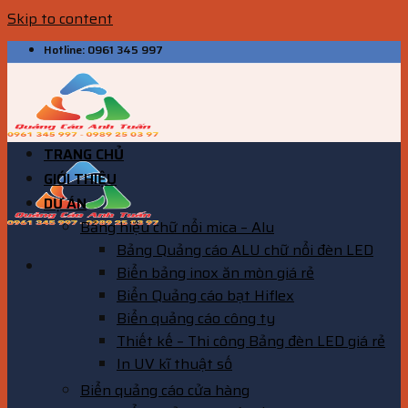
Skip to content
Hotline: 0961 345 997
TRANG CHỦ
GIỚI THIỆU
DỰ ÁN
Bảng hiệu chữ nổi mica – Alu
Bảng Quảng cáo ALU chữ nổi đèn LED
Biển bảng inox ăn mòn giá rẻ
Biển Quảng cáo bạt Hiflex
Biển quảng cáo công ty
Thiết kế – Thi công Bảng đèn LED giá rẻ
In UV kĩ thuật số
Biển quảng cáo cửa hàng