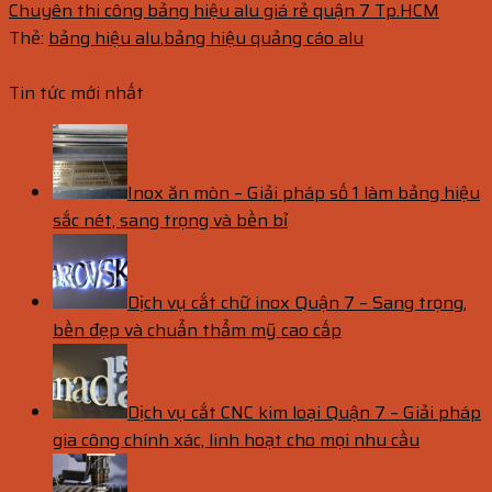
Chuyên thi công bảng hiệu alu giá rẻ quận 7 Tp.HCM
Thẻ:
bảng hiệu alu
,
bảng hiệu quảng cáo alu
Tin tức mới nhất
Inox ăn mòn – Giải pháp số 1 làm bảng hiệu
sắc nét, sang trọng và bền bỉ
Dịch vụ cắt chữ inox Quận 7 – Sang trọng,
bền đẹp và chuẩn thẩm mỹ cao cấp
Dịch vụ cắt CNC kim loại Quận 7 – Giải pháp
gia công chính xác, linh hoạt cho mọi nhu cầu