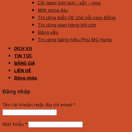
Cắt laser kim loại – sắt – inox
Mặt dựng Alu
Thi công biển QC chữ nổi inox-Đồng
Thi công gian hàng hội chợ
Bảng vẫy
Thi công bảng hiệu Phú Mỹ Hưng
DỊCH VỤ
TIN TỨC
BẢNG GIÁ
LIÊN HỆ
Đăng nhập
Đăng nhập
Tên tài khoản hoặc địa chỉ email
*
Mật khẩu
*