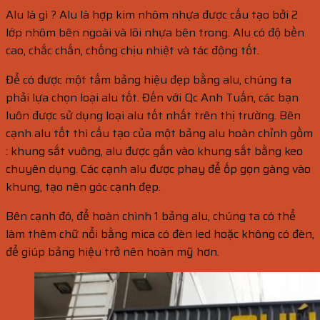
Alu là gì ? Alu là hợp kim nhôm nhựa được cấu tạo bởi 2
lớp nhôm bên ngoài và lõi nhựa bên trong. Alu có độ bền
cao, chắc chắn, chống chịu nhiệt và tác động tốt.
Để có được một tấm bảng hiệu đẹp bằng alu, chúng ta
phải lựa chọn loại alu tốt. Đến với Qc Anh Tuấn, các bạn
luôn được sử dụng loại alu tốt nhất trên thị trường. Bên
cạnh alu tốt thì cấu tạo của một bảng alu hoàn chỉnh gồm
: khung sắt vuông, alu được gắn vào khung sắt bằng keo
chuyên dụng. Các cạnh alu được phay để ốp gọn gàng vào
khung, tạo nên góc cạnh đẹp.
Bên cạnh đó, để hoàn chình 1 bảng alu, chúng ta có thể
làm thêm chữ nổi bằng mica có đèn led hoặc không có đèn,
để giúp bảng hiệu trở nên hoàn mỹ hơn.