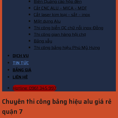
Biển Quảng cáo hộp đèn
Cắt CNC ALU – MICA – MDF
Cắt laser kim loại – sắt – inox
Mặt dựng Alu
Thi công biển QC chữ nổi inox-Đồng
Thi công gian hàng hội chợ
Bảng vẫy
Thi công bảng hiệu Phú Mỹ Hưng
DỊCH VỤ
TIN TỨC
BẢNG GIÁ
LIÊN HỆ
Hotline: 0961 345 997
Chuyên thi công bảng hiệu alu giá rẻ
quận 7