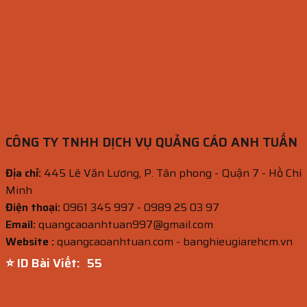
CÔNG TY TNHH DỊCH VỤ QUẢNG CÁO ANH TUẤN
Địa chỉ:
445 Lê Văn Lương, P. Tân phong - Quận 7 - Hồ Chí
Minh
Điện thoại:
0961 345 997 - 0989 25 03 97
Email:
quangcaoanhtuan997@gmail.com
Website :
quangcaoanhtuan.com - banghieugiarehcm.vn
⭐ ID Bài Viết:
54