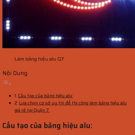
Làm bảng hiệu alu Q7
Nội Dung
Cấu tạo của bảng hiệu alu:
Lựa chọn cơ sở uy tín để thi công làm bảng hiệu alu
giá rẻ tại Quận 7.
Cấu tạo của bảng hiệu alu: