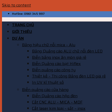
Skip to content
Hotline: 0961 345 997
TRANG CHỦ
GIỚI THIỆU
DỰ ÁN
Bảng hiệu chữ nổi mica – Alu
Bảng Quảng cáo ALU chữ nổi đèn LED
Biển bảng inox ăn mòn giá rẻ
Biển Quảng cáo bạt Hiflex
Biển quảng cáo công ty
Thiết kế – Thi công Bảng đèn LED giá rẻ
In UV kĩ thuật số
Biển quảng cáo cửa hàng
Biển Quảng cáo hộp đèn
Cắt CNC ALU – MICA – MDF
Cắt laser kim loại – sắt – inox