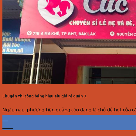
Chuyên thi công bảng hiệu alu giá rẻ quận 7
Ngày nay, phương tiện quảng cáo đang là chủ đề hot của các
28
Th10