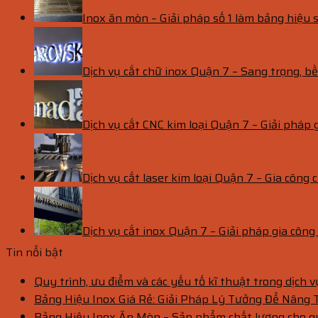
Inox ăn mòn – Giải pháp số 1 làm bảng hiệu s
Dịch vụ cắt chữ inox Quận 7 – Sang trọng, 
Dịch vụ cắt CNC kim loại Quận 7 – Giải pháp 
Dịch vụ cắt laser kim loại Quận 7 – Gia công c
Dịch vụ cắt inox Quận 7 – Giải pháp gia côn
Tin nổi bật
Quy trình, ưu điểm và các yếu tố kĩ thuật trong dịch 
Bảng Hiệu Inox Giá Rẻ: Giải Pháp Lý Tưởng Để Nâng
Bảng Hiệu Inox Ăn Mòn – Sản phẩm chất lượng cho 