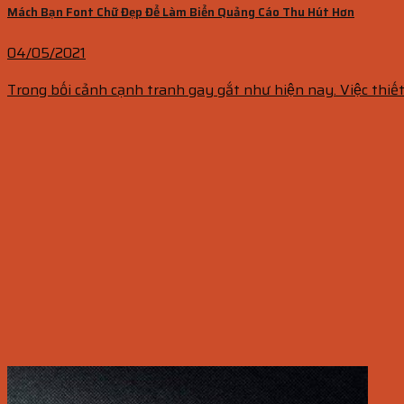
Mách Bạn Font Chữ Đẹp Để Làm Biển Quảng Cáo Thu Hút Hơn
04/05/2021
Trong bối cảnh cạnh tranh gay gắt như hiện nay. Việc thiết