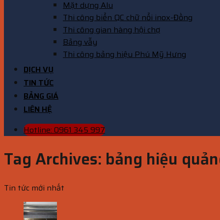
Mặt dựng Alu
Thi công biển QC chữ nổi inox-Đồng
Thi công gian hàng hội chợ
Bảng vẫy
Thi công bảng hiệu Phú Mỹ Hưng
DỊCH VỤ
TIN TỨC
BẢNG GIÁ
LIÊN HỆ
Hotline: 0961 345 997
Tag Archives:
bảng hiệu quản
Tin tức mới nhất