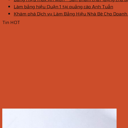
Làm bảng hiệu Quận 1 tại quảng cáo Anh Tuấn
Khám phá Dịch vụ Làm Bảng Hiệu Nhà Bè Cho Doanh
Tin HOT