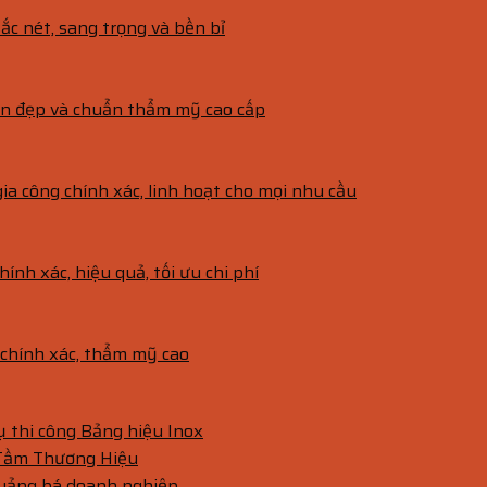
ắc nét, sang trọng và bền bỉ
bền đẹp và chuẩn thẩm mỹ cao cấp
gia công chính xác, linh hoạt cho mọi nhu cầu
hính xác, hiệu quả, tối ưu chi phí
g chính xác, thẩm mỹ cao
vụ thi công Bảng hiệu Inox
 Tầm Thương Hiệu
quảng bá doanh nghiệp