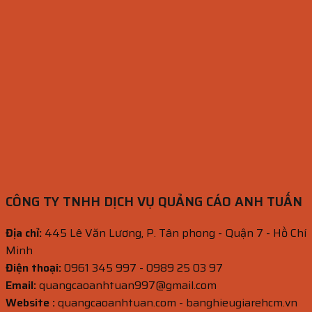
CÔNG TY TNHH DỊCH VỤ QUẢNG CÁO ANH TUẤN
Địa chỉ:
445 Lê Văn Lương, P. Tân phong - Quận 7 - Hồ Chí
Minh
Điện thoại:
0961 345 997 - 0989 25 03 97
Email:
quangcaoanhtuan997@gmail.com
Website :
quangcaoanhtuan.com - banghieugiarehcm.vn