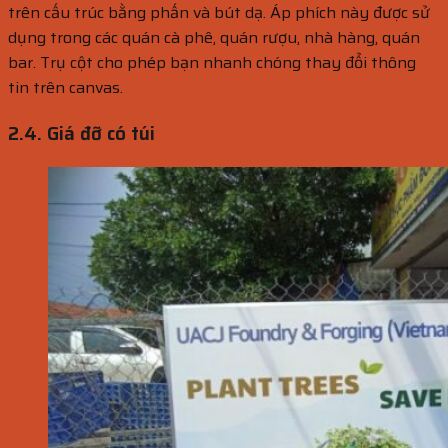
trên cấu trúc bằng phấn và bút dạ. Áp phích này được sử
dụng trong các quán cà phê, quán rượu, nhà hàng, quán
bar. Trụ cột cho phép bạn nhanh chóng thay đổi thông
tin trên canvas.
2.4. Giá đỡ có túi