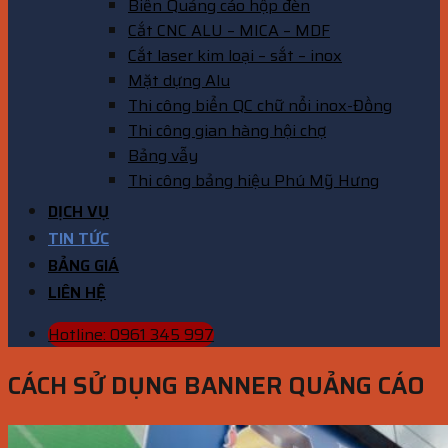
Biển Quảng cáo hộp đèn
Cắt CNC ALU – MICA – MDF
Cắt laser kim loại – sắt – inox
Mặt dựng Alu
Thi công biển QC chữ nổi inox-Đồng
Thi công gian hàng hội chợ
Bảng vẫy
Thi công bảng hiệu Phú Mỹ Hưng
DỊCH VỤ
TIN TỨC
BẢNG GIÁ
LIÊN HỆ
Hotline: 0961 345 997
CÁCH SỬ DỤNG BANNER QUẢNG CÁO