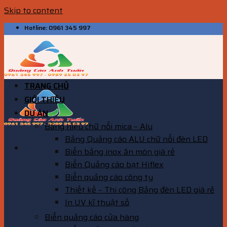
Skip to content
Hotline: 0961 345 997
TRANG CHỦ
GIỚI THIỆU
DỰ ÁN
Bảng hiệu chữ nổi mica – Alu
Bảng Quảng cáo ALU chữ nổi đèn LED
Biển bảng inox ăn mòn giá rẻ
Biển Quảng cáo bạt Hiflex
Biển quảng cáo công ty
Thiết kế – Thi công Bảng đèn LED giá rẻ
In UV kĩ thuật số
Biển quảng cáo cửa hàng