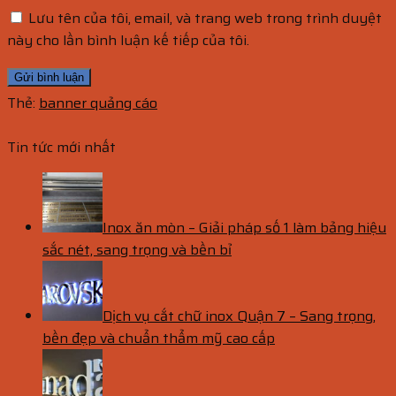
Lưu tên của tôi, email, và trang web trong trình duyệt
này cho lần bình luận kế tiếp của tôi.
Thẻ:
banner quảng cáo
Tin tức mới nhất
Inox ăn mòn – Giải pháp số 1 làm bảng hiệu
sắc nét, sang trọng và bền bỉ
Dịch vụ cắt chữ inox Quận 7 – Sang trọng,
bền đẹp và chuẩn thẩm mỹ cao cấp