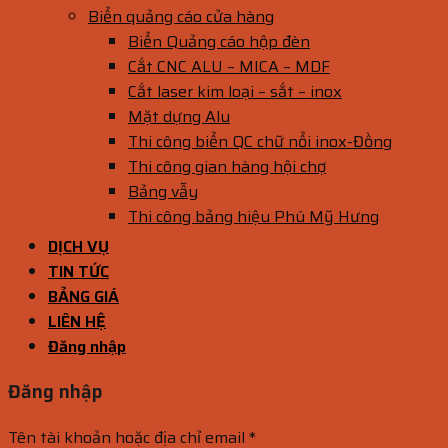
Biển quảng cáo cửa hàng
Biển Quảng cáo hộp đèn
Cắt CNC ALU – MICA – MDF
Cắt laser kim loại – sắt – inox
Mặt dựng Alu
Thi công biển QC chữ nổi inox-Đồng
Thi công gian hàng hội chợ
Bảng vẫy
Thi công bảng hiệu Phú Mỹ Hưng
DỊCH VỤ
TIN TỨC
BẢNG GIÁ
LIÊN HỆ
Đăng nhập
Đăng nhập
Tên tài khoản hoặc địa chỉ email
*