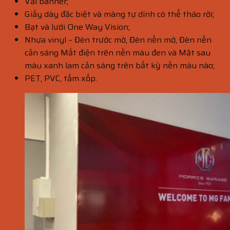
Vải banner;
Giấy dày đặc biệt và màng tự dính có thể tháo rời;
Bạt và lưới One Way Vision;
Nhựa vinyl – Đèn trước mờ, Đèn nền mờ, Đèn nền
cản sáng Mất điện trên nền màu đen và Mặt sau
màu xanh lam cản sáng trên bất kỳ nền màu nào;
PET, PVC, tấm xốp.