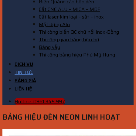
Biển Quảng cáo hộp đèn
Cắt CNC ALU – MICA – MDF
Cắt laser kim loại – sắt – inox
Mặt dựng Alu
Thi công biển QC chữ nổi inox-Đồng
Thi công gian hàng hội chợ
Bảng vẫy
Thi công bảng hiệu Phú Mỹ Hưng
DỊCH VỤ
TIN TỨC
BẢNG GIÁ
LIÊN HỆ
Hotline: 0961 345 997
BẢNG HIỆU ĐÈN NEON LINH HOẠT