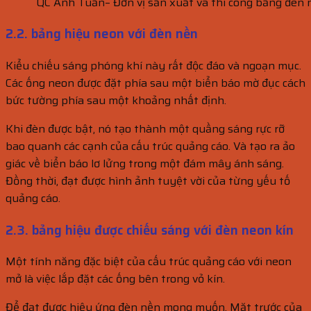
QC Anh Tuấn– Đơn vị sản xuất và thi công bảng đèn n
2.2. bảng hiệu neon với đèn nền
Kiểu chiếu sáng phóng khí này rất độc đáo và ngoạn mục.
Các ống neon được đặt phía sau một biển báo mờ đục cách
bức tường phía sau một khoảng nhất định.
Khi đèn được bật, nó tạo thành một quầng sáng rực rỡ
bao quanh các cạnh của cấu trúc quảng cáo. Và tạo ra ảo
giác về biển báo lơ lửng trong một đám mây ánh sáng.
Đồng thời, đạt được hình ảnh tuyệt vời của từng yếu tố
quảng cáo.
2.3. bảng hiệu được chiếu sáng với đèn neon kín
Một tính năng đặc biệt của cấu trúc quảng cáo với neon
mở là việc lắp đặt các ống bên trong vỏ kín.
Để đạt được hiệu ứng đèn nền mong muốn. Mặt trước của