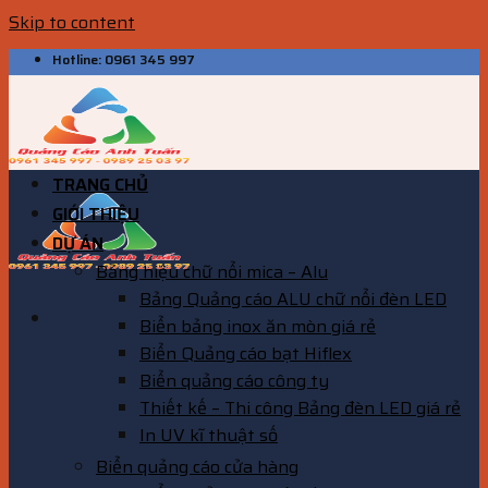
Skip to content
Hotline: 0961 345 997
TRANG CHỦ
GIỚI THIỆU
DỰ ÁN
Bảng hiệu chữ nổi mica – Alu
Bảng Quảng cáo ALU chữ nổi đèn LED
Biển bảng inox ăn mòn giá rẻ
Biển Quảng cáo bạt Hiflex
Biển quảng cáo công ty
Thiết kế – Thi công Bảng đèn LED giá rẻ
In UV kĩ thuật số
Biển quảng cáo cửa hàng