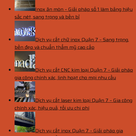
Inox ăn mòn – Giải pháp số 1 làm bảng hiệu
sắc nét, sang trọng và bền bỉ
Dịch vụ cắt chữ inox Quận 7 – Sang trọng,
bền đẹp và chuẩn thẩm mỹ cao cấp
Dịch vụ cắt CNC kim loại Quận 7 – Giải pháp
gia công chính xác, linh hoạt cho mọi nhu cầu
Dịch vụ cắt laser kim loại Quận 7 – Gia công
chính xác, hiệu quả, tối ưu chi phí
Dịch vụ cắt inox Quận 7 – Giải pháp gia