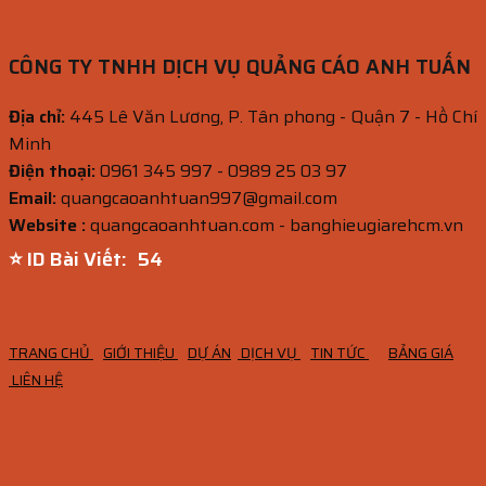
CÔNG TY TNHH DỊCH VỤ QUẢNG CÁO ANH TUẤN
Địa chỉ:
445 Lê Văn Lương, P. Tân phong - Quận 7 - Hồ Chí
Minh
Điện thoại:
0961 345 997 - 0989 25 03 97
Email:
quangcaoanhtuan997@gmail.com
Website :
quangcaoanhtuan.com - banghieugiarehcm.vn
⭐ ID Bài Viết:
52
TRANG CHỦ
GIỚI THIỆU
DỰ ÁN
DỊCH VỤ
TIN TỨC
BẢNG GIÁ
LIÊN HỆ