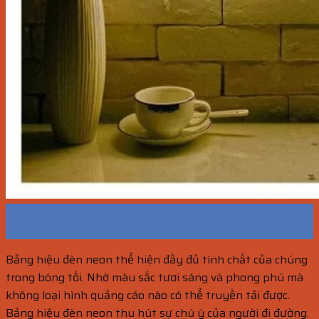
19
Th10
Bảng hiệu đèn neon thể hiện đầy đủ tính chất của chúng
trong bóng tối. Nhờ màu sắc tươi sáng và phong phú mà
không loại hình quảng cáo nào có thể truyền tải được.
Bảng hiệu đèn neon thu hút sự chú ý của người đi đường.