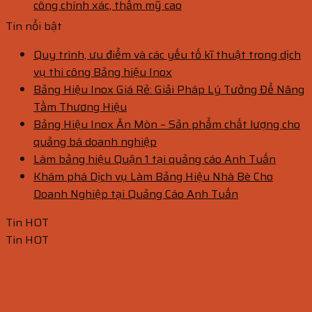
công chính xác, thẩm mỹ cao
Tin nổi bật
Quy trình, ưu điểm và các yếu tố kĩ thuật trong dịch
vụ thi công Bảng hiệu Inox
Bảng Hiệu Inox Giá Rẻ: Giải Pháp Lý Tưởng Để Nâng
Tầm Thương Hiệu
Bảng Hiệu Inox Ăn Mòn – Sản phẩm chất lượng cho
quảng bá doanh nghiệp
Làm bảng hiệu Quận 1 tại quảng cáo Anh Tuấn
Khám phá Dịch vụ Làm Bảng Hiệu Nhà Bè Cho
Doanh Nghiệp tại Quảng Cáo Anh Tuấn
Tin HOT
Tin HOT