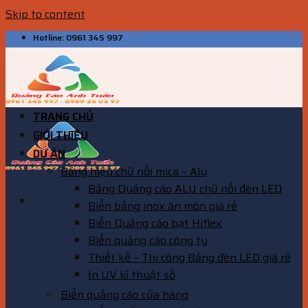
Skip to content
Hotline: 0961 345 997
TRANG CHỦ
GIỚI THIỆU
DỰ ÁN
Bảng hiệu chữ nổi mica – Alu
Bảng Quảng cáo ALU chữ nổi đèn LED
Biển bảng inox ăn mòn giá rẻ
Biển Quảng cáo bạt Hiflex
Biển quảng cáo công ty
Thiết kế – Thi công Bảng đèn LED giá rẻ
In UV kĩ thuật số
Biển quảng cáo cửa hàng