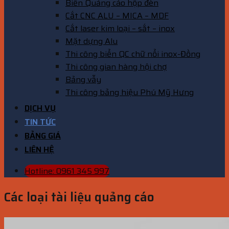
Biển Quảng cáo hộp đèn
Cắt CNC ALU – MICA – MDF
Cắt laser kim loại – sắt – inox
Mặt dựng Alu
Thi công biển QC chữ nổi inox-Đồng
Thi công gian hàng hội chợ
Bảng vẫy
Thi công bảng hiệu Phú Mỹ Hưng
DỊCH VỤ
TIN TỨC
BẢNG GIÁ
LIÊN HỆ
Hotline: 0961 345 997
Các loại tài liệu quảng cáo