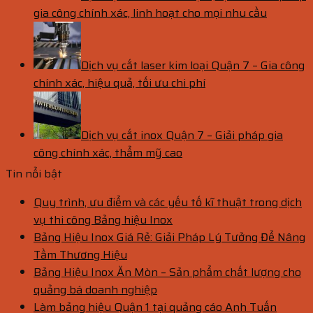
gia công chính xác, linh hoạt cho mọi nhu cầu
Dịch vụ cắt laser kim loại Quận 7 – Gia công
chính xác, hiệu quả, tối ưu chi phí
Dịch vụ cắt inox Quận 7 – Giải pháp gia
công chính xác, thẩm mỹ cao
Tin nổi bật
Quy trình, ưu điểm và các yếu tố kĩ thuật trong dịch
vụ thi công Bảng hiệu Inox
Bảng Hiệu Inox Giá Rẻ: Giải Pháp Lý Tưởng Để Nâng
Tầm Thương Hiệu
Bảng Hiệu Inox Ăn Mòn – Sản phẩm chất lượng cho
quảng bá doanh nghiệp
Làm bảng hiệu Quận 1 tại quảng cáo Anh Tuấn