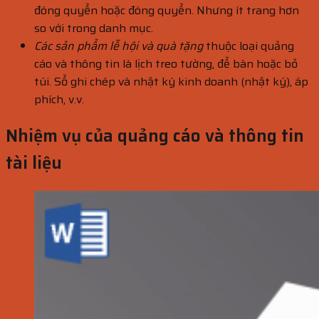
đóng quyển hoặc đóng quyển. Nhưng ít trang hơn
so với trong danh mục.
Các sản phẩm lễ hội và quà tặng
thuộc loại quảng
cáo và thông tin là lịch treo tường, để bàn hoặc bỏ
túi. Sổ ghi chép và nhật ký kinh doanh (nhật ký), áp
phích, v.v.
Nhiệm vụ của quảng cáo và thông tin
tài liệu