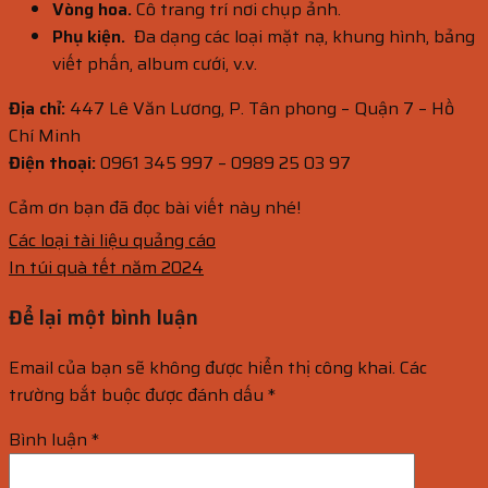
Vòng hoa.
Cô trang trí nơi chụp ảnh.
Phụ kiện.
Đa dạng các loại mặt nạ, khung hình, bảng
viết phấn, album cưới, v.v.
Địa chỉ:
447 Lê Văn Lương, P. Tân phong – Quận 7 – Hồ
Chí Minh
Điện thoại:
0961 345 997 – 0989 25 03 97
Cảm ơn bạn đã đọc bài viết này nhé!
Các loại tài liệu quảng cáo
In túi quà tết năm 2024
Để lại một bình luận
Email của bạn sẽ không được hiển thị công khai.
Các
trường bắt buộc được đánh dấu
*
Bình luận
*