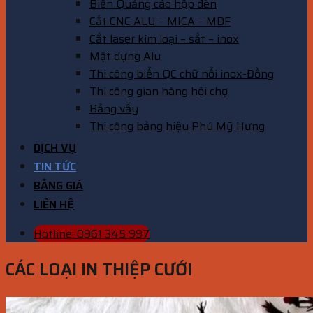
Biển Quảng cáo hộp đèn
Cắt CNC ALU – MICA – MDF
Cắt laser kim loại – sắt – inox
Mặt dựng Alu
Thi công biển QC chữ nổi inox-Đồng
Thi công gian hàng hội chợ
Bảng vẫy
Thi công bảng hiệu Phú Mỹ Hưng
DỊCH VỤ
TIN TỨC
BẢNG GIÁ
LIÊN HỆ
Hotline: 0961 345 997
CÁC LOẠI IN THIỆP CƯỚI