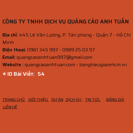
CÔNG TY TNHH DỊCH VỤ QUẢNG CÁO ANH TUẤN
Địa chỉ:
445 Lê Văn Lương, P. Tân phong - Quận 7 - Hồ Chí
Minh
Điện thoại:
0961 345 997 - 0989 25 03 97
Email:
quangcaoanhtuan997@gmail.com
Website :
quangcaoanhtuan.com - banghieugiarehcm.vn
⭐ ID Bài Viết:
53
TRANG CHỦ
GIỚI THIỆU
DỰ ÁN
DỊCH VỤ
TIN TỨC
BẢNG GIÁ
LIÊN HỆ