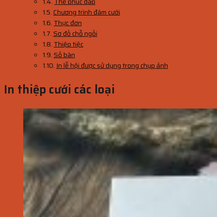
Thẻ phúc đáp
Chương trình đám cưới
Thực đơn
Sơ đồ chỗ ngồi
Thiệp tiệc
Số bàn
In lễ hội được sử dụng trong chụp ảnh
In thiệp cưới các loại