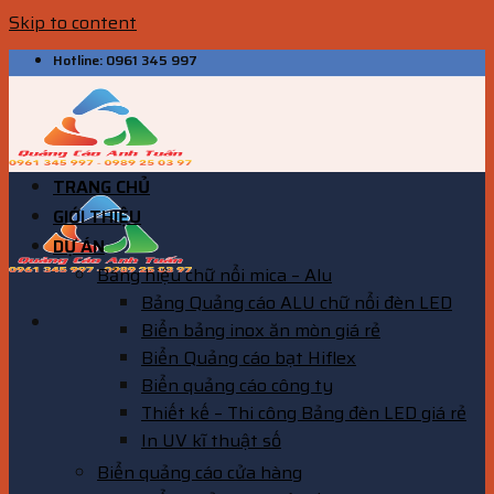
Skip to content
Hotline: 0961 345 997
TRANG CHỦ
GIỚI THIỆU
DỰ ÁN
Bảng hiệu chữ nổi mica – Alu
Bảng Quảng cáo ALU chữ nổi đèn LED
Biển bảng inox ăn mòn giá rẻ
Biển Quảng cáo bạt Hiflex
Biển quảng cáo công ty
Thiết kế – Thi công Bảng đèn LED giá rẻ
In UV kĩ thuật số
Biển quảng cáo cửa hàng