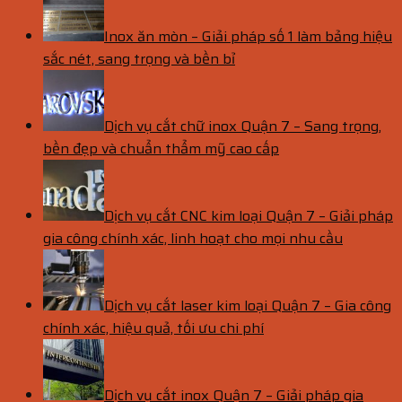
Inox ăn mòn – Giải pháp số 1 làm bảng hiệu
sắc nét, sang trọng và bền bỉ
Dịch vụ cắt chữ inox Quận 7 – Sang trọng,
bền đẹp và chuẩn thẩm mỹ cao cấp
Dịch vụ cắt CNC kim loại Quận 7 – Giải pháp
gia công chính xác, linh hoạt cho mọi nhu cầu
Dịch vụ cắt laser kim loại Quận 7 – Gia công
chính xác, hiệu quả, tối ưu chi phí
Dịch vụ cắt inox Quận 7 – Giải pháp gia