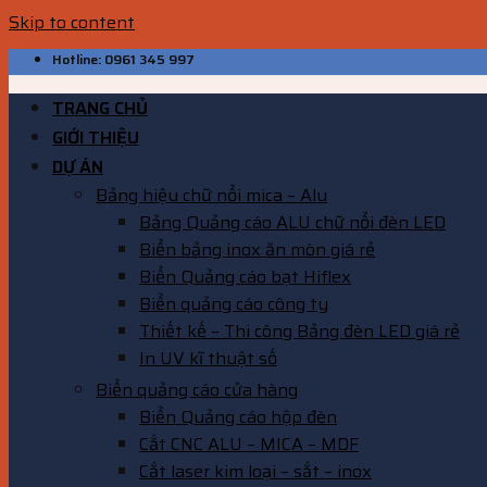
Skip to content
Hotline: 0961 345 997
TRANG CHỦ
GIỚI THIỆU
DỰ ÁN
Bảng hiệu chữ nổi mica – Alu
Bảng Quảng cáo ALU chữ nổi đèn LED
Biển bảng inox ăn mòn giá rẻ
Biển Quảng cáo bạt Hiflex
Biển quảng cáo công ty
Thiết kế – Thi công Bảng đèn LED giá rẻ
In UV kĩ thuật số
Biển quảng cáo cửa hàng
Biển Quảng cáo hộp đèn
Cắt CNC ALU – MICA – MDF
Cắt laser kim loại – sắt – inox