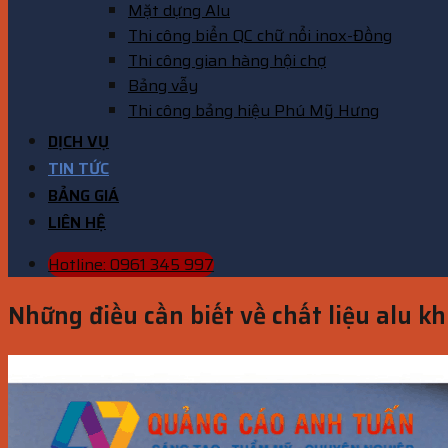
Mặt dựng Alu
Thi công biển QC chữ nổi inox-Đồng
Thi công gian hàng hội chợ
Bảng vẫy
Thi công bảng hiệu Phú Mỹ Hưng
DỊCH VỤ
TIN TỨC
BẢNG GIÁ
LIÊN HỆ
Hotline: 0961 345 997
Những điều cần biết về chất liệu alu k