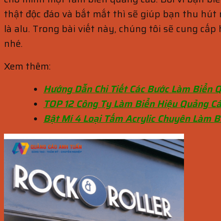
thật độc đáo và bắt mắt thì sẽ giúp bạn thu hú
là alu. Trong bài viết này, chúng tôi sẽ cung cấp
nhé.
Xem thêm:
Hướng Dẫn Chi Tiết Các Bước Làm Biển 
TOP 12 Công Ty Làm Biển Hiệu Quảng Cá
Bật Mí 4 Loại Tấm Acrylic Chuyên Làm 