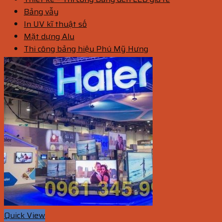
Bảng vẫy
In UV kĩ thuật số
Mặt dựng Alu
Thi công bảng hiệu Phú Mỹ Hưng
Quick View