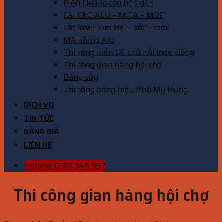
Biển Quảng cáo hộp đèn
Cắt CNC ALU – MICA – MDF
Cắt laser kim loại – sắt – inox
Mặt dựng Alu
Thi công biển QC chữ nổi inox-Đồng
Thi công gian hàng hội chợ
Bảng vẫy
Thi công bảng hiệu Phú Mỹ Hưng
DỊCH VỤ
TIN TỨC
BẢNG GIÁ
LIÊN HỆ
Hotline: 0961 345 997
Thi công gian hàng hội chợ