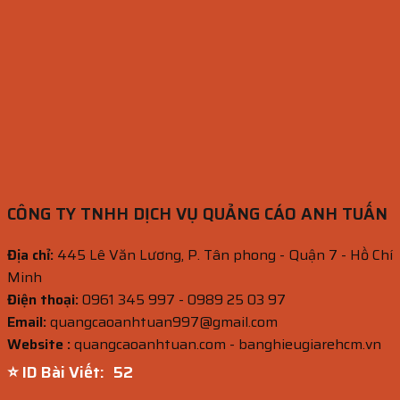
CÔNG TY TNHH DỊCH VỤ QUẢNG CÁO ANH TUẤN
Địa chỉ:
445 Lê Văn Lương, P. Tân phong - Quận 7 - Hồ Chí
Minh
Điện thoại:
0961 345 997 - 0989 25 03 97
Email:
quangcaoanhtuan997@gmail.com
Website :
quangcaoanhtuan.com - banghieugiarehcm.vn
⭐ ID Bài Viết:
51