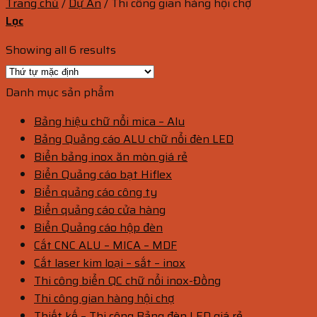
Trang chủ
/
Dự Án
/
Thi công gian hàng hội chợ
Lọc
Showing all 6 results
Danh mục sản phẩm
Bảng hiệu chữ nổi mica – Alu
Bảng Quảng cáo ALU chữ nổi đèn LED
Biển bảng inox ăn mòn giá rẻ
Biển Quảng cáo bạt Hiflex
Biển quảng cáo công ty
Biển quảng cáo cửa hàng
Biển Quảng cáo hộp đèn
Cắt CNC ALU – MICA – MDF
Cắt laser kim loại – sắt – inox
Thi công biển QC chữ nổi inox-Đồng
Thi công gian hàng hội chợ
Thiết kế – Thi công Bảng đèn LED giá rẻ