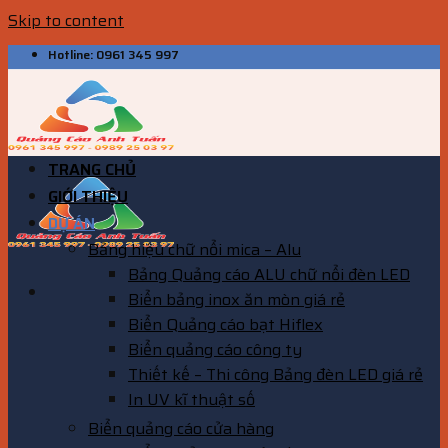
Skip to content
Hotline: 0961 345 997
TRANG CHỦ
GIỚI THIỆU
DỰ ÁN
Bảng hiệu chữ nổi mica – Alu
Bảng Quảng cáo ALU chữ nổi đèn LED
Biển bảng inox ăn mòn giá rẻ
Biển Quảng cáo bạt Hiflex
Biển quảng cáo công ty
Thiết kế – Thi công Bảng đèn LED giá rẻ
In UV kĩ thuật số
Biển quảng cáo cửa hàng