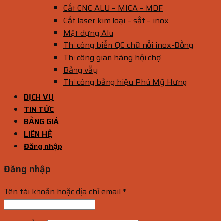
Cắt CNC ALU – MICA – MDF
Cắt laser kim loại – sắt – inox
Mặt dựng Alu
Thi công biển QC chữ nổi inox-Đồng
Thi công gian hàng hội chợ
Bảng vẫy
Thi công bảng hiệu Phú Mỹ Hưng
DỊCH VỤ
TIN TỨC
BẢNG GIÁ
LIÊN HỆ
Đăng nhập
Đăng nhập
Tên tài khoản hoặc địa chỉ email
*