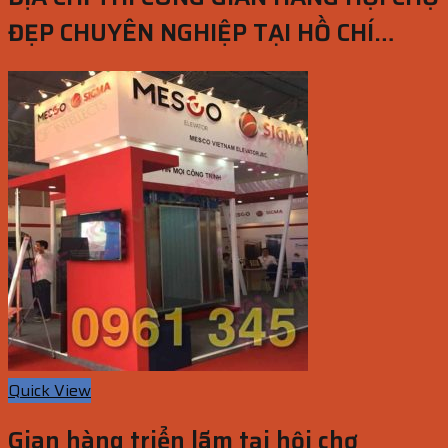
ĐẸP CHUYÊN NGHIỆP TẠI HỒ CHÍ
MINH
Quick View
Gian hàng triển lãm tại hội chợ