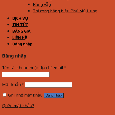
Bảng vẫy
Thi công bảng hiệu Phú Mỹ Hưng
DỊCH VỤ
TIN TỨC
BẢNG GIÁ
LIÊN HỆ
Đăng nhập
Đăng nhập
Tên tài khoản hoặc địa chỉ email
*
Mật khẩu
*
Ghi nhớ mật khẩu
Đăng nhập
Quên mật khẩu?