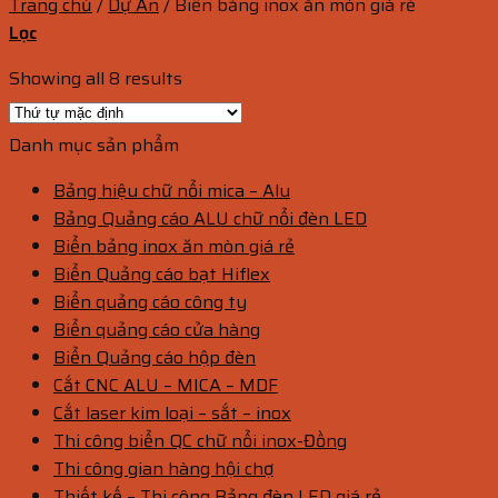
Trang chủ
/
Dự Án
/
Biển bảng inox ăn mòn giá rẻ
Lọc
Showing all 8 results
Danh mục sản phẩm
Bảng hiệu chữ nổi mica – Alu
Bảng Quảng cáo ALU chữ nổi đèn LED
Biển bảng inox ăn mòn giá rẻ
Biển Quảng cáo bạt Hiflex
Biển quảng cáo công ty
Biển quảng cáo cửa hàng
Biển Quảng cáo hộp đèn
Cắt CNC ALU – MICA – MDF
Cắt laser kim loại – sắt – inox
Thi công biển QC chữ nổi inox-Đồng
Thi công gian hàng hội chợ
Thiết kế – Thi công Bảng đèn LED giá rẻ