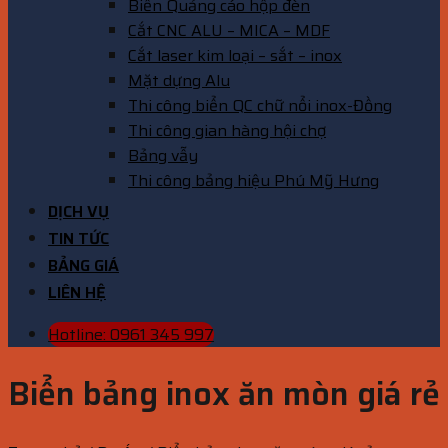
Biển Quảng cáo hộp đèn
Cắt CNC ALU – MICA – MDF
Cắt laser kim loại – sắt – inox
Mặt dựng Alu
Thi công biển QC chữ nổi inox-Đồng
Thi công gian hàng hội chợ
Bảng vẫy
Thi công bảng hiệu Phú Mỹ Hưng
DỊCH VỤ
TIN TỨC
BẢNG GIÁ
LIÊN HỆ
Hotline: 0961 345 997
Biển bảng inox ăn mòn giá rẻ