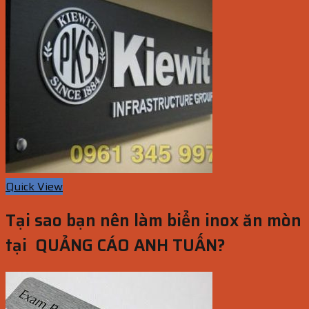
Quick View
Tại sao bạn nên làm biển inox ăn mòn
tại QUẢNG CÁO ANH TUẤN?