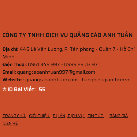
CÔNG TY TNHH DỊCH VỤ QUẢNG CÁO ANH TUẤN
Địa chỉ:
445 Lê Văn Lương, P. Tân phong - Quận 7 - Hồ Chí
Minh
Điện thoại:
0961 345 997 - 0989 25 03 97
Email:
quangcaoanhtuan997@gmail.com
Website :
quangcaoanhtuan.com - banghieugiarehcm.vn
⭐ ID Bài Viết:
53
TRANG CHỦ
GIỚI THIỆU
DỰ ÁN
DỊCH VỤ
TIN TỨC
BẢNG GIÁ
LIÊN HỆ