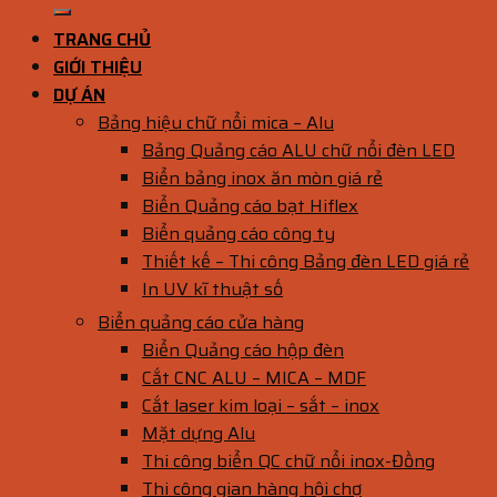
TRANG CHỦ
GIỚI THIỆU
DỰ ÁN
Bảng hiệu chữ nổi mica – Alu
Bảng Quảng cáo ALU chữ nổi đèn LED
Biển bảng inox ăn mòn giá rẻ
Biển Quảng cáo bạt Hiflex
Biển quảng cáo công ty
Thiết kế – Thi công Bảng đèn LED giá rẻ
In UV kĩ thuật số
Biển quảng cáo cửa hàng
Biển Quảng cáo hộp đèn
Cắt CNC ALU – MICA – MDF
Cắt laser kim loại – sắt – inox
Mặt dựng Alu
Thi công biển QC chữ nổi inox-Đồng
Thi công gian hàng hội chợ