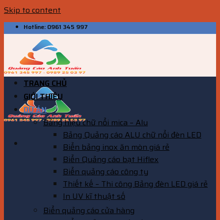
Skip to content
Hotline: 0961 345 997
TRANG CHỦ
GIỚI THIỆU
DỰ ÁN
Bảng hiệu chữ nổi mica – Alu
Bảng Quảng cáo ALU chữ nổi đèn LED
Biển bảng inox ăn mòn giá rẻ
Biển Quảng cáo bạt Hiflex
Biển quảng cáo công ty
Thiết kế – Thi công Bảng đèn LED giá rẻ
In UV kĩ thuật số
Biển quảng cáo cửa hàng