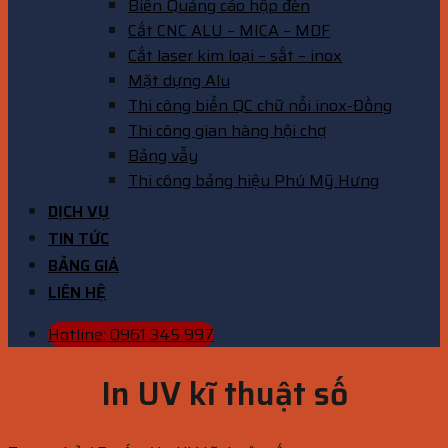
Biển Quảng cáo hộp đèn
Cắt CNC ALU – MICA – MDF
Cắt laser kim loại – sắt – inox
Mặt dựng Alu
Thi công biển QC chữ nổi inox-Đồng
Thi công gian hàng hội chợ
Bảng vẫy
Thi công bảng hiệu Phú Mỹ Hưng
DỊCH VỤ
TIN TỨC
BẢNG GIÁ
LIÊN HỆ
Hotline: 0961 345 997
In UV kĩ thuật số