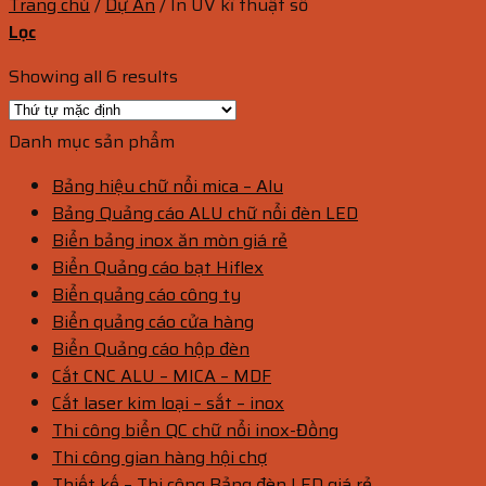
Trang chủ
/
Dự Án
/
In UV kĩ thuật số
Lọc
Showing all 6 results
Danh mục sản phẩm
Bảng hiệu chữ nổi mica – Alu
Bảng Quảng cáo ALU chữ nổi đèn LED
Biển bảng inox ăn mòn giá rẻ
Biển Quảng cáo bạt Hiflex
Biển quảng cáo công ty
Biển quảng cáo cửa hàng
Biển Quảng cáo hộp đèn
Cắt CNC ALU – MICA – MDF
Cắt laser kim loại – sắt – inox
Thi công biển QC chữ nổi inox-Đồng
Thi công gian hàng hội chợ
Thiết kế – Thi công Bảng đèn LED giá rẻ