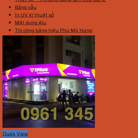
Bảng vẫy
In UV kĩ thuật số
Mặt dựng Alu
Thi công bảng hiệu Phú Mỹ Hưng
Quick View