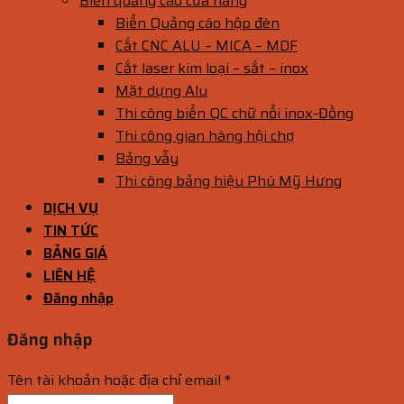
Biển quảng cáo cửa hàng
Biển Quảng cáo hộp đèn
Cắt CNC ALU – MICA – MDF
Cắt laser kim loại – sắt – inox
Mặt dựng Alu
Thi công biển QC chữ nổi inox-Đồng
Thi công gian hàng hội chợ
Bảng vẫy
Thi công bảng hiệu Phú Mỹ Hưng
DỊCH VỤ
TIN TỨC
BẢNG GIÁ
LIÊN HỆ
Đăng nhập
Đăng nhập
Tên tài khoản hoặc địa chỉ email
*