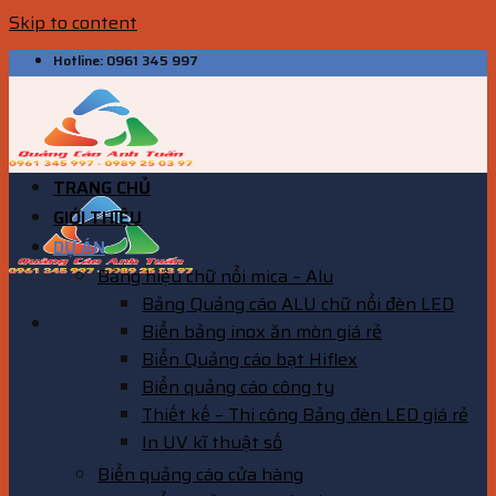
Skip to content
Hotline: 0961 345 997
TRANG CHỦ
GIỚI THIỆU
DỰ ÁN
Bảng hiệu chữ nổi mica – Alu
Bảng Quảng cáo ALU chữ nổi đèn LED
Biển bảng inox ăn mòn giá rẻ
Biển Quảng cáo bạt Hiflex
Biển quảng cáo công ty
Thiết kế – Thi công Bảng đèn LED giá rẻ
In UV kĩ thuật số
Biển quảng cáo cửa hàng