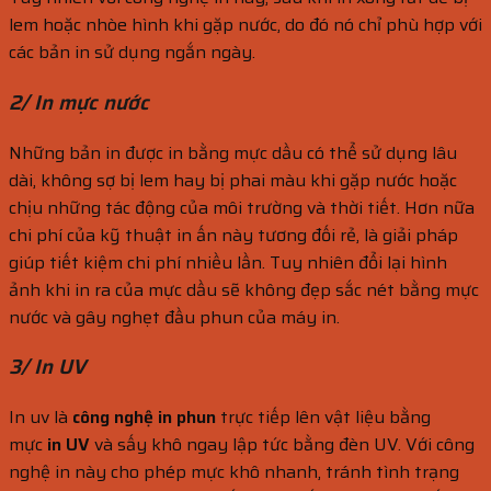
lem hoặc nhòe hình khi gặp nước, do đó nó chỉ phù hợp với
các bản in sử dụng ngắn ngày.
2/ In mực nước
Những bản in được in bằng mực dầu có thể sử dụng lâu
dài, không sợ bị lem hay bị phai màu khi gặp nước hoặc
chịu những tác động của môi trường và thời tiết. Hơn nữa
chi phí của kỹ thuật in ấn này tương đối rẻ, là giải pháp
giúp tiết kiệm chi phí nhiều lần. Tuy nhiên đổi lại hình
ảnh khi in ra của mực dầu sẽ không đẹp sắc nét bằng mực
nước và gây nghẹt đầu phun của máy in.
3/ In UV
In uv là
công nghệ in phun
trực tiếp lên vật liệu bằng
mực
in UV
và sấy khô ngay lập tức bằng đèn UV. Với công
nghệ in này cho phép mực khô nhanh, tránh tình trạng