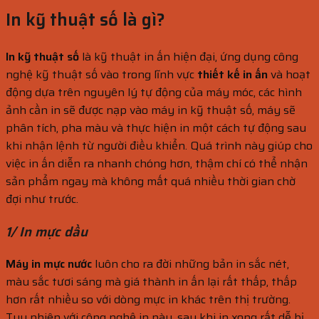
In kỹ thuật số là gì?
In kỹ thuật số
là kỹ thuật in ấn hiện đại, ứng dụng công
nghệ kỹ thuật số vào trong lĩnh vực
thiết kế in ấn
và hoạt
động dựa trên nguyên lý tự động của máy móc, các hình
ảnh cần in sẽ được nạp vào máy in kỹ thuật số, máy sẽ
phân tích, pha màu và thực hiện in một cách tự động sau
khi nhận lệnh từ người điều khiển. Quá trình này giúp cho
việc in ấn diễn ra nhanh chóng hơn, thậm chí có thể nhận
sản phẩm ngay mà không mất quá nhiều thời gian chờ
đợi như trước.
1/ In mực dầu
Máy in mực nước
luôn cho ra đời những bản in sắc nét,
màu sắc tươi sáng mà giá thành in ấn lại rất thấp, thấp
hơn rất nhiều so với dòng mực in khác trên thị trường.
Tuy nhiên với công nghệ in này, sau khi in xong rất dễ bị